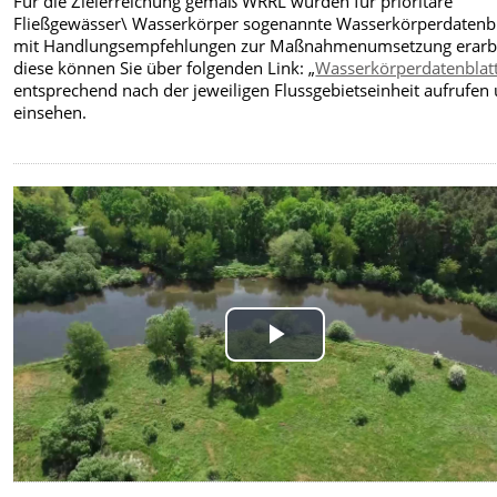
Für die Zielerreichung gemäß WRRL wurden für prioritäre
Fließgewässer\ Wasserkörper sogenannte Wasserkörperdatenbl
mit Handlungsempfehlungen zur Maßnahmenumsetzung erarbe
diese können Sie über folgenden Link: „
Wasserkörperdatenblat
entsprechend nach der jeweiligen Flussgebietseinheit aufrufen
einsehen.
Play
Video