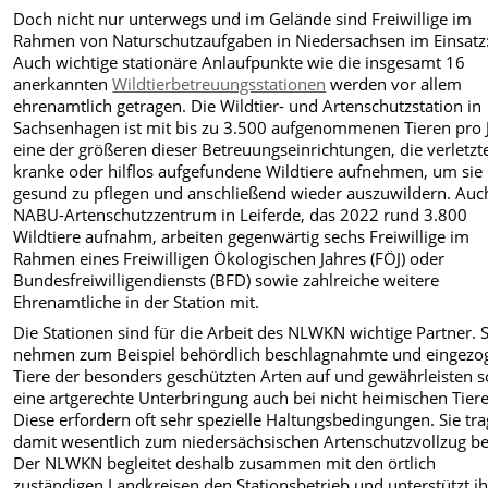
Doch nicht nur unterwegs und im Gelände sind Freiwillige im
Rahmen von Naturschutzaufgaben in Niedersachsen im Einsatz
Auch wichtige stationäre Anlaufpunkte wie die insgesamt 16
anerkannten
Wildtierbetreuungsstationen
werden vor allem
ehrenamtlich getragen. Die Wildtier- und Artenschutzstation in
Sachsenhagen ist mit bis zu 3.500 aufgenommenen Tieren pro 
eine der größeren dieser Betreuungseinrichtungen, die verletzt
kranke oder hilflos aufgefundene Wildtiere aufnehmen, um sie
gesund zu pflegen und anschließend wieder auszuwildern. Auc
NABU-Artenschutzzentrum in Leiferde, das 2022 rund 3.800
Wildtiere aufnahm, arbeiten gegenwärtig sechs Freiwillige im
Rahmen eines Freiwilligen Ökologischen Jahres (FÖJ) oder
Bundesfreiwilligendiensts (BFD) sowie zahlreiche weitere
Ehrenamtliche in der Station mit.
Die Stationen sind für die Arbeit des NLWKN wichtige Partner. S
nehmen zum Beispiel behördlich beschlagnahmte und eingezo
Tiere der besonders geschützten Arten auf und gewährleisten s
eine artgerechte Unterbringung auch bei nicht heimischen Tier
Diese erfordern oft sehr spezielle Haltungsbedingungen. Sie tr
damit wesentlich zum niedersächsischen Artenschutzvollzug be
Der NLWKN begleitet deshalb zusammen mit den örtlich
zuständigen Landkreisen den Stationsbetrieb und unterstützt i