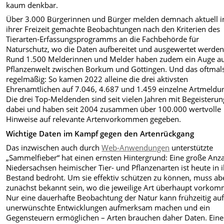
kaum denkbar.
Über 3.000 Bürgerinnen und Bürger melden demnach aktuell i
ihrer Freizeit gemachte Beobachtungen nach den Kriterien des
Tierarten-Erfassungsprogramms an die Fachbehörde für
Naturschutz, wo die Daten aufbereitet und ausgewertet werden
Rund 1.500 Melderinnen und Melder haben zudem ein Auge au
Pflanzenwelt zwischen Borkum und Göttingen. Und das oftmal
regelmäßig: So kamen 2022 alleine die drei aktivsten
Ehrenamtlichen auf 7.046, 4.687 und 1.459 einzelne Artmeldu
Die drei Top-Meldenden sind seit vielen Jahren mit Begeisterun
dabei und haben seit 2004 zusammen über 100.000 wertvolle
Hinweise auf relevante Artenvorkommen gegeben.
Wichtige Daten im Kampf gegen den Artenrückgang
Das inzwischen auch durch
Web-Anwendungen
unterstützte
„Sammelfieber“ hat einen ernsten Hintergrund: Eine große Anza
Niedersachsen heimischer Tier- und Pflanzenarten ist heute in
Bestand bedroht. Um sie effektiv schützen zu können, muss ab
zunächst bekannt sein, wo die jeweilige Art überhaupt vorkom
Nur eine dauerhafte Beobachtung der Natur kann frühzeitig au
unerwünschte Entwicklungen aufmerksam machen und ein
Gegensteuern ermöglichen – Arten brauchen daher Daten. Eine