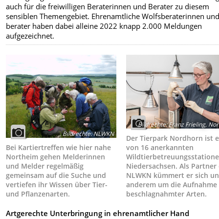
auch für die freiwilligen Beraterinnen und Berater zu diesem
sensiblen Themengebiet. Ehrenamtliche Wolfsberaterinnen und
berater haben dabei alleine 2022 knapp 2.000 Meldungen
aufgezeichnet.
Bildrechte
:
Franz Frieling, No
Bildrechte
:
NLWKN
Der Tierpark Nordhorn ist 
Bei Kartiertreffen wie hier nahe
von 16 anerkannten
Northeim gehen Melderinnen
Wildtierbetreuungsstatione
und Melder regelmäßig
Niedersachsen. Als Partner
gemeinsam auf die Suche und
NLWKN kümmert er sich un
vertiefen ihr Wissen über Tier-
anderem um die Aufnahme
und Pflanzenarten.
beschlagnahmter Arten.
Artgerechte Unterbringung in ehrenamtlicher Hand