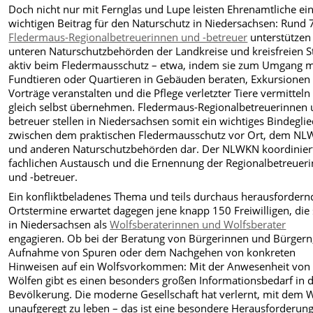
Doch nicht nur mit Fernglas und Lupe leisten Ehrenamtliche ei
wichtigen Beitrag für den Naturschutz in Niedersachsen: Rund 
Fledermaus-Regionalbetreuerinnen und -betreuer
unterstützen
unteren Naturschutzbehörden der Landkreise und kreisfreien S
aktiv beim Fledermausschutz – etwa, indem sie zum Umgang m
Fundtieren oder Quartieren in Gebäuden beraten, Exkursionen
Vorträge veranstalten und die Pflege verletzter Tiere vermitteln
gleich selbst übernehmen. Fledermaus-Regionalbetreuerinnen 
betreuer stellen in Niedersachsen somit ein wichtiges Bindegli
zwischen dem praktischen Fledermausschutz vor Ort, dem N
und anderen Naturschutzbehörden dar. Der NLWKN koordinier
fachlichen Austausch und die Ernennung der Regionalbetreuer
und -betreuer.
Ein konfliktbeladenes Thema und teils durchaus herausfordern
Ortstermine erwartet dagegen jene knapp 150 Freiwilligen, die 
in Niedersachsen als
Wolfsberaterinnen und Wolfsberater
engagieren. Ob bei der Beratung von Bürgerinnen und Bürgern
Aufnahme von Spuren oder dem Nachgehen von konkreten
Hinweisen auf ein Wolfsvorkommen: Mit der Anwesenheit von
Wölfen gibt es einen besonders großen Informationsbedarf in 
Bevölkerung. Die moderne Gesellschaft hat verlernt, mit dem 
unaufgeregt zu leben – das ist eine besondere Herausforderun