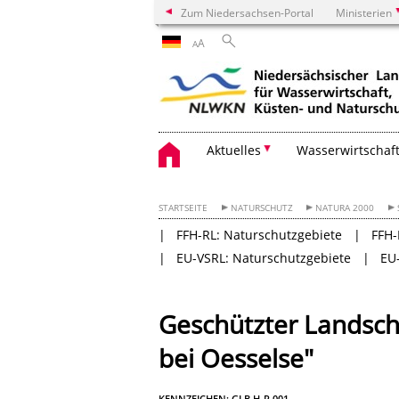
Zum Niedersachsen-Portal
Ministerien
A
A
Aktuelles
Wasserwirtschaf
STARTSEITE
NATURSCHUTZ
NATURA 2000
FFH-RL: Naturschutzgebiete
FFH-
EU-VSRL: Naturschutzgebiete
EU
Geschützter Landscha
bei Oesselse"
KENNZEICHEN: GLB H-R 001