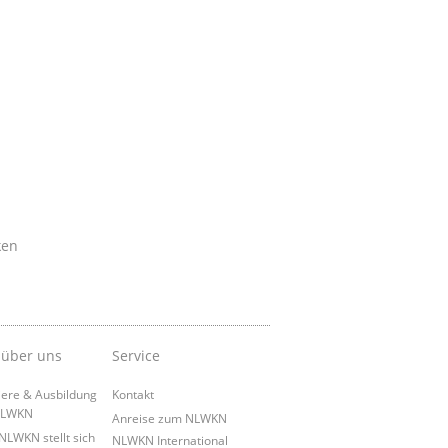
ken
 über uns
Service
iere & Ausbildung
Kontakt
NLWKN
Anreise zum NLWKN
NLWKN stellt sich
NLWKN International