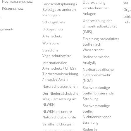
Hochwasserschutz
Überwachung
vor
Landschaftsplanung /
kerntechnischer
Küstenschutz
Beiträge zu anderen
Orga
Anlagen
Planungen
e
Leitb
Überwachung der
Schutzgebiete
Führ
Umweltradioaktivität
agement-
Biotopschutz
(IMIS)
Artenschutz
Einleitung radioaktiver
Wolfsbüro
Stoffe nach
Wasserrecht
Staatliche
Vogelschutzwarte
Radiochemische
Analytik
Internationaler
Artenschutz / CITES /
Nuklearspezifische
Tierbestandsmeldung
Gefahrenabwehr
/ Invasive Arten
(NGA)
Naturschutzstationen
Sachverständige
Stelle: Ionisierende
Der Niedersächsische
Strahlung
Weg - Umsetzung im
NLWKN
Sachverständige
Stelle:
NLWKN als untere
Nichtionisierende
Naturschutzbehörde
Strahlung
Veröffentlichungen
Radon in