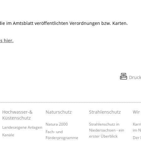
 die im Amtsblatt veröffentlichten Verordnungen bzw. Karten.
s hier.
Druc
Hochwasser-&
Naturschutz
Strahlenschutz
Wir
Küstenschutz
Natura 2000
Strahlenschutz in
Karr
Landeseigene Anlagen
Niedersachsen - ein
im 
Fach- und
Kanäle
erster Überblick
Förderprogramme
Der 