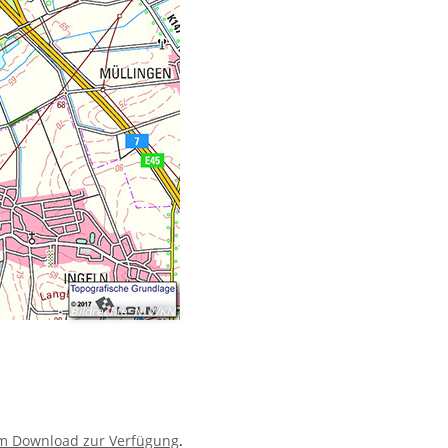
Bildrechte
:
NLWKN
um Download zur Verfügung
.