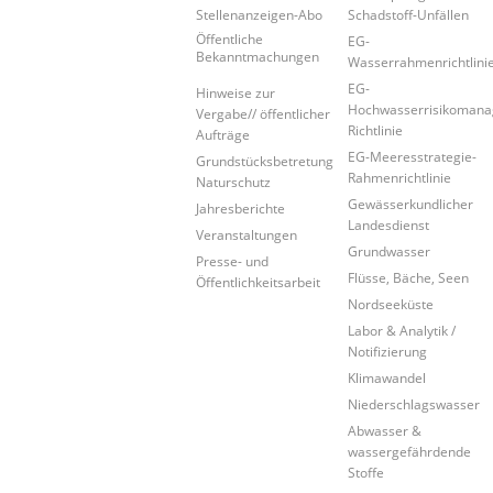
Stellenanzeigen-Abo
Schadstoff-Unfällen
Öffentliche
EG-
Bekanntmachungen
Wasserrahmenrichtlini
EG-
Hinweise zur
Hochwasserrisikoman
Vergabe// öffentlicher
Richtlinie
Aufträge
EG-Meeresstrategie-
Grundstücksbetretung
Rahmenrichtlinie
Naturschutz
Gewässerkundlicher
Jahresberichte
Landesdienst
Veranstaltungen
Grundwasser
Presse- und
Flüsse, Bäche, Seen
Öffentlichkeitsarbeit
Nordseeküste
Labor & Analytik /
Notifizierung
Klimawandel
Niederschlagswasser
Abwasser &
wassergefährdende
Stoffe