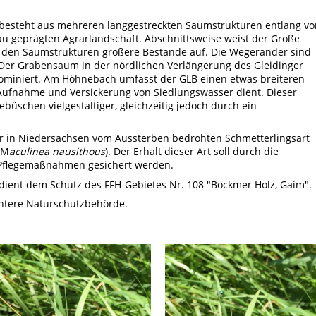
 besteht aus mehreren langgestreckten Saumstrukturen entlang vo
u geprägten Agrarlandschaft. Abschnittsweise weist der Große
n den Saumstrukturen größere Bestände auf. Die Wegeränder sind
 Der Grabensaum in der nördlichen Verlängerung des Gleidinger
ominiert. Am Höhnebach umfasst der GLB einen etwas breiteren
 Aufnahme und Versickerung von Siedlungswasser dient. Dieser
büschen vielgestaltiger, gleichzeitig jedoch durch ein
der in Niedersachsen vom Aussterben bedrohten Schmetterlingsart
(M
aculinea nausithous
). Der Erhalt dieser Art soll durch die
Pflegemaßnahmen gesichert werden.
dient dem Schutz des FFH-Gebietes Nr. 108 "Bockmer Holz, Gaim".
ntere Naturschutzbehörde.