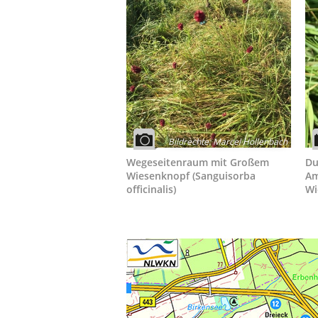
Bildrechte
:
Marcel Hollenbach
Wegeseitenraum mit Großem
Du
Wiesenknopf (Sanguisorba
Am
officinalis)
Wi