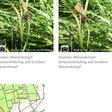
Bildrechte
:
Marcel Hollenbach
Bildrechte
:
Marcel Hollenb
nkler Wiesenknopf-
Dunkler Wiesenknopf-
eisenbläuling auf Großem
Ameisenbläuling auf Großem
esenknopf
Wiesenknopf