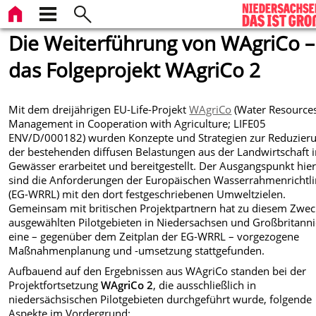
Die Weiterführung von WAgriCo –
das Folgeprojekt WAgriCo 2
Mit dem dreijährigen EU-Life-Projekt
WAgriCo
(Water Resource
Management in Cooperation with Agriculture; LIFE05
ENV/D/000182) wurden Konzepte und Strategien zur Reduzier
der bestehenden diffusen Belastungen aus der Landwirtschaft i
Gewässer erarbeitet und bereitgestellt. Der Ausgangspunkt hier
sind die Anforderungen der Europäischen Wasserrahmenrichtli
(EG-WRRL) mit den dort festgeschriebenen Umweltzielen.
Gemeinsam mit britischen Projektpartnern hat zu diesem Zwec
ausgewählten Pilotgebieten in Niedersachsen und Großbritann
eine – gegenüber dem Zeitplan der EG-WRRL – vorgezogene
Maßnahmenplanung und -umsetzung stattgefunden.
Aufbauend auf den Ergebnissen aus WAgriCo standen bei der
Projektfortsetzung
WAgriCo 2
, die ausschließlich in
niedersächsischen Pilotgebieten durchgeführt wurde, folgende
Aspekte im Vordergrund: