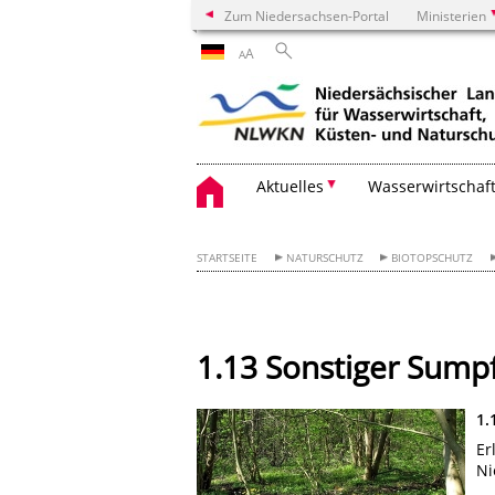
Zum Niedersachsen-Portal
Ministerien
A
A
Aktuelles
Wasserwirtschaf
STARTSEITE
NATURSCHUTZ
BIOTOPSCHUTZ
1.13 Sonstiger Sump
1.
Er
Ni