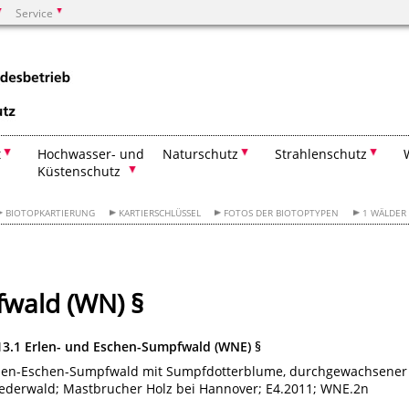
Service
Suchen
t
Hochwasser- und
Naturschutz
Strahlenschutz
Küstenschutz
BIOTOPKARTIERUNG
KARTIERSCHLÜSSEL
FOTOS DER BIOTOPTYPEN
1 WÄLDER
fwald (WN) §
13.1 Erlen- und Eschen-Sumpfwald (WNE) §
len-Eschen-Sumpfwald mit Sumpfdotterblume, durchgewachsener
ederwald; Mastbrucher Holz bei Hannover; E4.2011; WNE.2n