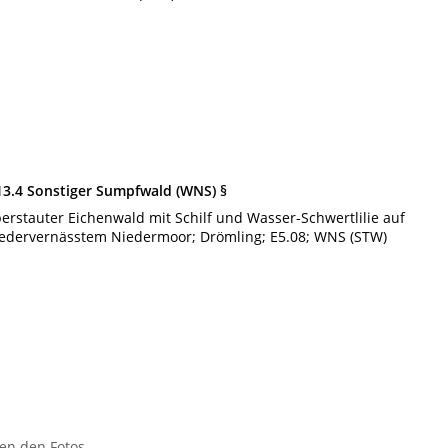
13.4 Sonstiger Sumpfwald (WNS) §
erstauter Eichenwald mit Schilf und Wasser-Schwertlilie auf
edervernässtem Niedermoor; Drömling; E5.08; WNS (STW)
en den Fotos