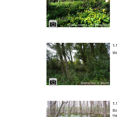
Bildrechte
:
O. v. Drachenfels
1.
We
Bildrechte
:
V. Blüml
1.
Bi
Ha