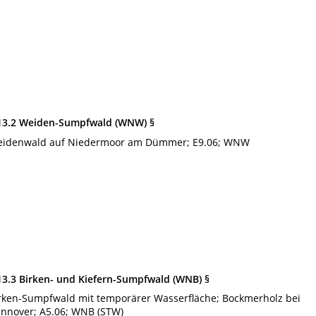
13.2 Weiden-Sumpfwald (WNW) §
idenwald auf Niedermoor am Dümmer; E9.06; WNW
13.3 Birken- und Kiefern-Sumpfwald (WNB) §
rken-Sumpfwald mit temporärer Wasserfläche; Bockmerholz bei
nnover; A5.06; WNB (STW)