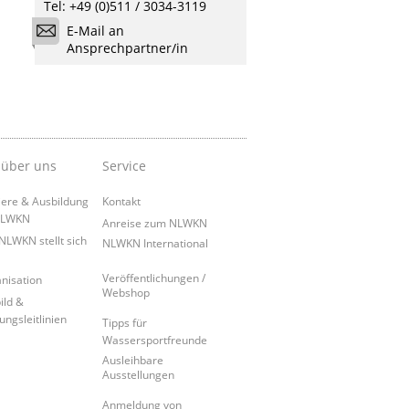
Tel: +49 (0)511 / 3034-3119
E-Mail an
Ansprechpartner/in
 über uns
Service
iere & Ausbildung
Kontakt
NLWKN
Anreise zum NLWKN
NLWKN stellt sich
NLWKN International
Veröffentlichungen /
nisation
Webshop
ild &
ungsleitlinien
Tipps für
Wassersportfreunde
Ausleihbare
Ausstellungen
Anmeldung von