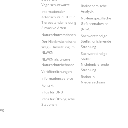
Vogelschutzwarte
Radiochemische
Analytik
Internationaler
Artenschutz / CITES /
Nuklearspezifische
Tierbestandsmeldung
Gefahrenabwehr
/ Invasive Arten
(NGA)
Naturschutzstationen
Sachverständige
Stelle: Ionisierende
Der Niedersächsische
Strahlung
Weg - Umsetzung im
NLWKN
Sachverständige
Stelle:
NLWKN als untere
Nichtionisierende
Naturschutzbehörde
Strahlung
Veröffentlichungen
Radon in
Informationsservice
Niedersachsen
Kontakt
Infos für UNB
Infos für Ökologische
Stationen
ung