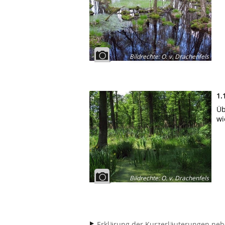
Bildrechte
:
O. v. Drachenfels
1.
Üb
wi
Bildrechte
:
O. v. Drachenfels
Erklärung der Kurzerläuterungen neb