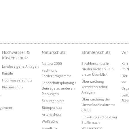
Hochwasser-&
Naturschutz
Strahlenschutz
Wir
Küstenschutz
Natura 2000
Strahlenschutz in
Karr
Landeseigene Anlagen
Niedersachsen - ein
im 
Fach- und
Kanäle
erster Überblick
Förderprogramme
Der 
Hochwasserschutz
Überwachung
vor
Landschaftsplanung /
kerntechnischer
Küstenschutz
Beiträge zu anderen
Orga
Anlagen
Planungen
e
Leitb
Überwachung der
Schutzgebiete
Führ
Umweltradioaktivität
agement-
Biotopschutz
(IMIS)
Artenschutz
Einleitung radioaktiver
Wolfsbüro
Stoffe nach
Wasserrecht
Staatliche