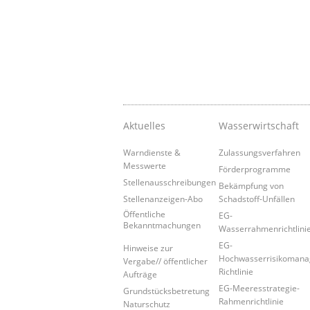
Aktuelles
Wasserwirtschaft
Warndienste &
Zulassungsverfahren
Messwerte
Förderprogramme
Stellenausschreibungen
Bekämpfung von
Stellenanzeigen-Abo
Schadstoff-Unfällen
Öffentliche
EG-
Bekanntmachungen
Wasserrahmenrichtlini
EG-
Hinweise zur
Hochwasserrisikoman
Vergabe// öffentlicher
Richtlinie
Aufträge
EG-Meeresstrategie-
Grundstücksbetretung
Rahmenrichtlinie
Naturschutz