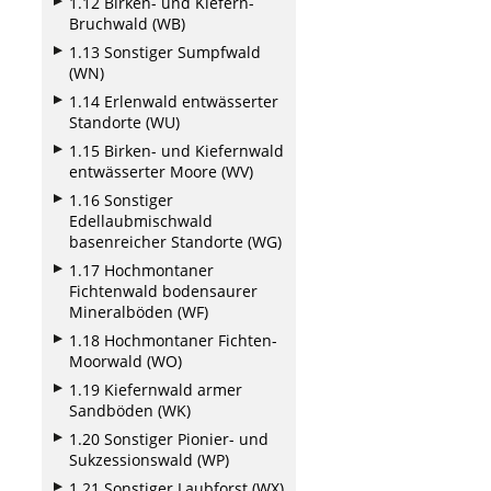
1.12 Birken- und Kiefern-
Bruchwald (WB)
1.13 Sonstiger Sumpfwald
(WN)
1.14 Erlenwald entwässerter
Standorte (WU)
1.15 Birken- und Kiefernwald
entwässerter Moore (WV)
1.16 Sonstiger
Edellaubmischwald
basenreicher Standorte (WG)
1.17 Hochmontaner
Fichtenwald bodensaurer
Mineralböden (WF)
1.18 Hochmontaner Fichten-
Moorwald (WO)
1.19 Kiefernwald armer
Sandböden (WK)
1.20 Sonstiger Pionier- und
Sukzessionswald (WP)
1.21 Sonstiger Laubforst (WX)