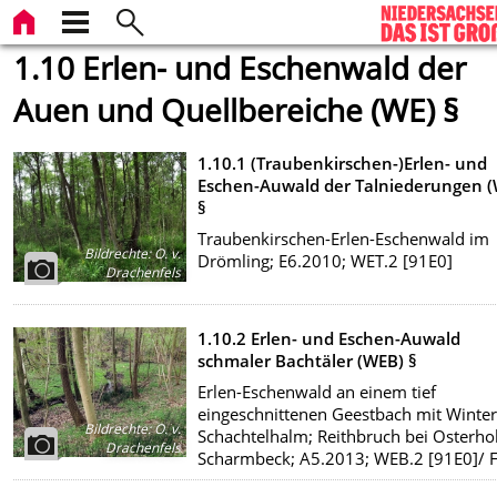
1.10 Erlen- und Eschenwald der
Auen und Quellbereiche (WE) §
1.10.1 (Traubenkirschen-)Erlen- und
Eschen-Auwald der Talniederungen (
§
Traubenkirschen-Erlen-Eschenwald im
Bildrechte
:
O. v.
Drömling; E6.2010; WET.2 [91E0]
Drachenfels
1.10.2 Erlen- und Eschen-Auwald
schmaler Bachtäler (WEB) §
Erlen-Eschenwald an einem tief
eingeschnittenen Geestbach mit Winter
Bildrechte
:
O. v.
Schachtelhalm; Reithbruch bei Osterho
Drachenfels
Scharmbeck; A5.2013; WEB.2 [91E0]/ 