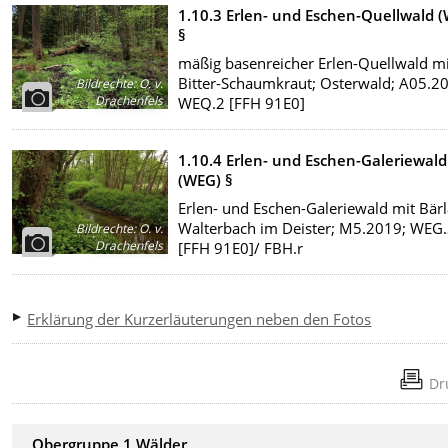
1.10.3 Erlen- und Eschen-Quellwald 
§
mäßig basenreicher Erlen-Quellwald mi
Bitter-Schaumkraut; Osterwald; A05.2
Bildrechte
:
O. v.
Drachenfels
WEQ.2 [FFH 91E0]
1.10.4 Erlen- und Eschen-Galeriewald
(WEG) §
Erlen- und Eschen-Galeriewald mit Bär
Walterbach im Deister; M5.2019; WEG.
Bildrechte
:
O. v.
Drachenfels
[FFH 91E0]/ FBH.r
Erklärung der Kurzerläuterungen neben den Fotos
Dr
Obergruppe 1 Wälder