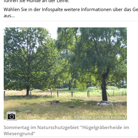
führen Sie Hunde an der Leine.
Wählen Sie in der Infospalte weitere Informationen über das Ge
aus...
Bildrechte
:
Landkreis Emsland
Sommertag im Naturschutzgebiet "Hügelgräberheide im
Wiesengrund"