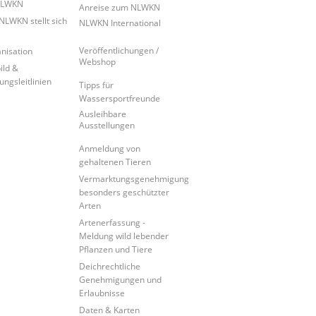
NLWKN
Anreise zum NLWKN
NLWKN stellt sich
NLWKN International
Veröffentlichungen /
nisation
Webshop
ild &
ungsleitlinien
Tipps für
Wassersportfreunde
Ausleihbare
Ausstellungen
Anmeldung von
gehaltenen Tieren
Vermarktungsgenehmigung
besonders geschützter
Arten
Artenerfassung -
Meldung wild lebender
Pflanzen und Tiere
Deichrechtliche
Genehmigungen und
Erlaubnisse
Daten & Karten