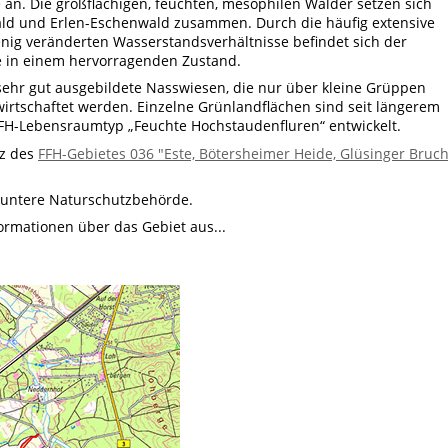
 an. Die großflächigen, feuchten, mesophilen Wälder setzen sich
d und Erlen-Eschenwald zusammen. Durch die häufig extensive
enig veränderten Wasserstandsverhältnisse befindet sich der
e in einem hervorragenden Zustand.
 sehr gut ausgebildete Nasswiesen, die nur über kleine Grüppen
wirtschaftet werden. Einzelne Grünlandflächen sind seit längerem
FH-Lebensraumtyp „Feuchte Hochstaudenfluren“ entwickelt.
tz des
FFH-Gebietes 036 "Este, Bötersheimer Heide, Glüsinger Bruc
 untere Naturschutzbehörde.
formationen über das Gebiet aus...