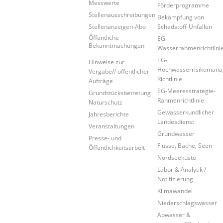
Messwerte
Förderprogramme
Stellenausschreibungen
Bekämpfung von
Stellenanzeigen-Abo
Schadstoff-Unfällen
Öffentliche
EG-
Bekanntmachungen
Wasserrahmenrichtlini
EG-
Hinweise zur
Hochwasserrisikoman
Vergabe// öffentlicher
Richtlinie
Aufträge
EG-Meeresstrategie-
Grundstücksbetretung
Rahmenrichtlinie
Naturschutz
Gewässerkundlicher
Jahresberichte
Landesdienst
Veranstaltungen
Grundwasser
Presse- und
Flüsse, Bäche, Seen
Öffentlichkeitsarbeit
Nordseeküste
Labor & Analytik /
Notifizierung
Klimawandel
Niederschlagswasser
Abwasser &