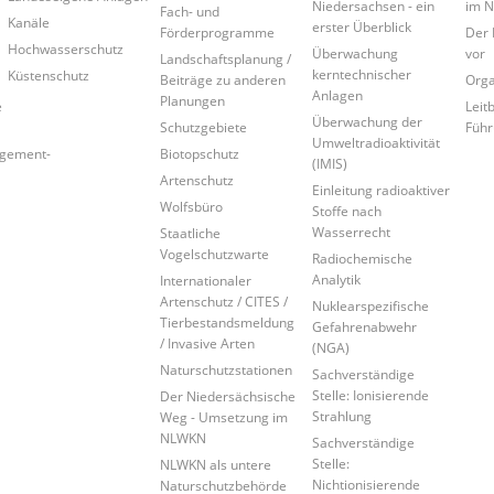
Niedersachsen - ein
im 
Fach- und
Kanäle
erster Überblick
Förderprogramme
Der 
Hochwasserschutz
Überwachung
vor
Landschaftsplanung /
kerntechnischer
Küstenschutz
Beiträge zu anderen
Orga
Anlagen
Planungen
e
Leitb
Überwachung der
Schutzgebiete
Führ
Umweltradioaktivität
agement-
Biotopschutz
(IMIS)
Artenschutz
Einleitung radioaktiver
Wolfsbüro
Stoffe nach
Wasserrecht
Staatliche
Vogelschutzwarte
Radiochemische
Analytik
Internationaler
Artenschutz / CITES /
Nuklearspezifische
Tierbestandsmeldung
Gefahrenabwehr
/ Invasive Arten
(NGA)
Naturschutzstationen
Sachverständige
Stelle: Ionisierende
Der Niedersächsische
Strahlung
Weg - Umsetzung im
NLWKN
Sachverständige
Stelle:
NLWKN als untere
Nichtionisierende
Naturschutzbehörde