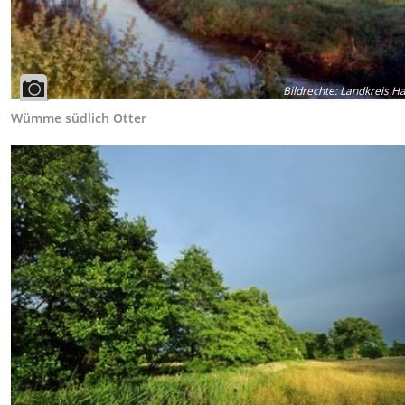
Bildrechte
:
Landkreis H
Wümme südlich Otter