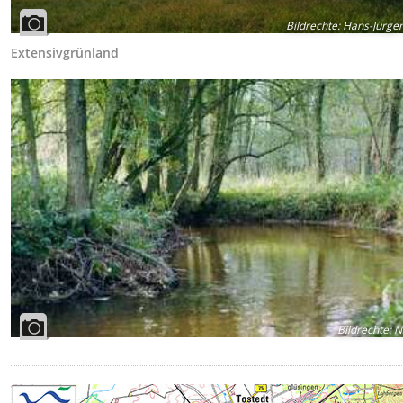
Bildrechte
:
Hans-Jürgen
Extensivgrünland
Bildrechte
:
N