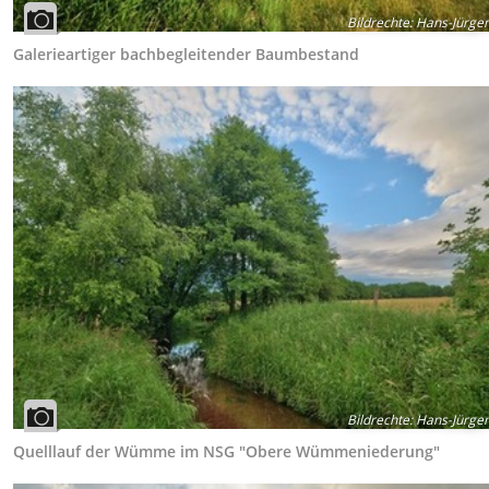
Bildrechte
:
Hans-Jürgen
Galerieartiger bachbegleitender Baumbestand
Bildrechte
:
Hans-Jürgen
Quelllauf der Wümme im NSG "Obere Wümmeniederung"