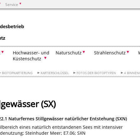
Service
Suchen
t
Hochwasser- und
Naturschutz
Strahlenschutz
Küstenschutz
BIOTOPKARTIERUNG
KARTIERSCHLÜSSEL
FOTOS DER BIOTOPTYPEN
4 BINNEN
lgewässer (SX)
22.1 Naturfernes Stillgewässer natürlicher Entstehung (SXN)
ilbereich eines natürlich entstandenen Sees mit intensiver
denutzung; Steinhuder Meer; E7.06; SXN