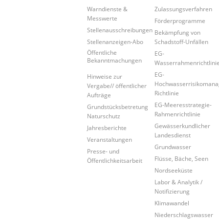
Warndienste &
Zulassungsverfahren
Messwerte
Förderprogramme
Stellenausschreibungen
Bekämpfung von
Stellenanzeigen-Abo
Schadstoff-Unfällen
Öffentliche
EG-
Bekanntmachungen
Wasserrahmenrichtlini
EG-
Hinweise zur
Hochwasserrisikoman
Vergabe// öffentlicher
Richtlinie
Aufträge
EG-Meeresstrategie-
Grundstücksbetretung
Rahmenrichtlinie
Naturschutz
Gewässerkundlicher
Jahresberichte
Landesdienst
Veranstaltungen
Grundwasser
Presse- und
Flüsse, Bäche, Seen
Öffentlichkeitsarbeit
Nordseeküste
Labor & Analytik /
Notifizierung
Klimawandel
Niederschlagswasser