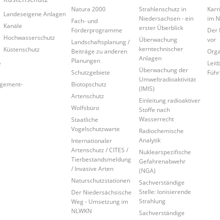
Natura 2000
Strahlenschutz in
Karr
Landeseigene Anlagen
Niedersachsen - ein
im 
Fach- und
Kanäle
erster Überblick
Förderprogramme
Der 
Hochwasserschutz
Überwachung
vor
Landschaftsplanung /
kerntechnischer
Küstenschutz
Beiträge zu anderen
Orga
Anlagen
Planungen
e
Leitb
Überwachung der
Schutzgebiete
Führ
Umweltradioaktivität
agement-
Biotopschutz
(IMIS)
Artenschutz
Einleitung radioaktiver
Wolfsbüro
Stoffe nach
Wasserrecht
Staatliche
Vogelschutzwarte
Radiochemische
Analytik
Internationaler
Artenschutz / CITES /
Nuklearspezifische
Tierbestandsmeldung
Gefahrenabwehr
/ Invasive Arten
(NGA)
Naturschutzstationen
Sachverständige
Stelle: Ionisierende
Der Niedersächsische
Strahlung
Weg - Umsetzung im
NLWKN
Sachverständige