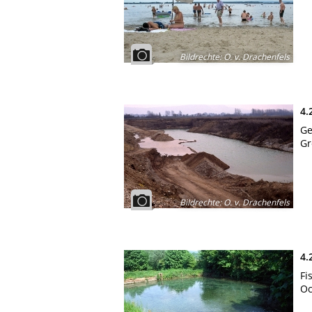
Bildrechte
:
O. v. Drachenfels
4.
Ge
Gr
Bildrechte
:
O. v. Drachenfels
4.
Fi
Oc