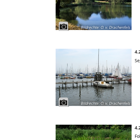
Bildrechte
:
O. v. Drachenfels
4.
Se
Bildrechte
:
O. v. Drachenfels
4.
Fo