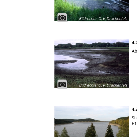
Bildrechte
:
O. v. Drachenfels
4.
Ab
Bildrechte
:
O. v. Drachenfels
4.
St
E1