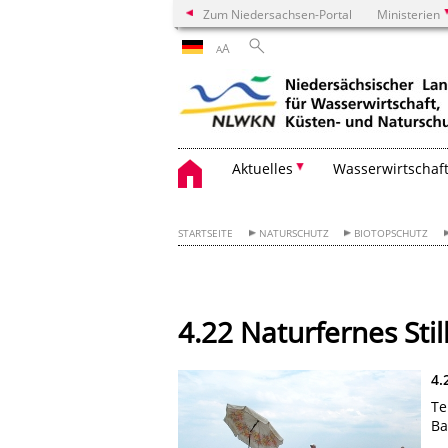
Zum Niedersachsen-Portal
Ministerien
A
A
Aktuelles
Wasserwirtschaf
STARTSEITE
NATURSCHUTZ
BIOTOPSCHUTZ
4.22 Naturfernes Stil
4.
Te
Ba