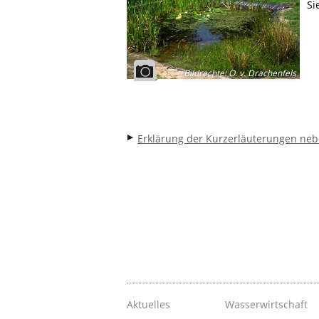
Si
Bildrechte
:
O. v. Drachenfels
Erklärung der Kurzerläuterungen neb
Aktuelles
Wasserwirtschaft