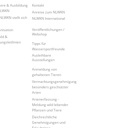
iere & Ausbildung
Kontakt
NLWKN
Anreise zum NLWKN
NLWKN stellt sich
NLWKN International
Veröffentlichungen /
nisation
Webshop
ild &
ungsleitlinien
Tipps für
Wassersportfreunde
Ausleihbare
Ausstellungen
Anmeldung von
gehaltenen Tieren
Vermarktungsgenehmigung
besonders geschützter
Arten
Artenerfassung -
Meldung wild lebender
Pflanzen und Tiere
Deichrechtliche
Genehmigungen und
Erlaubnisse