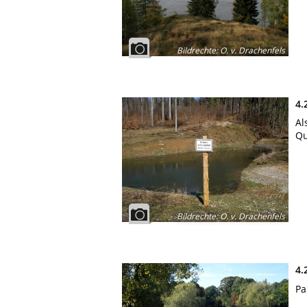
Bildrechte
:
O. v. Drachenfels
4.
Al
Qu
Bildrechte
:
O. v. Drachenfels
4.
Pa