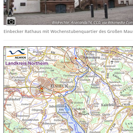
Bildrechte
:
Anaconda74, CC0, via Wikimedia Co
Einbecker Rathaus mit Wochenstubenquartier des Großen Mau