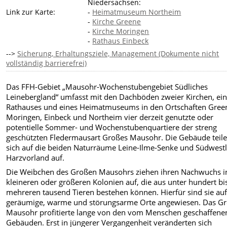
Niedersachsen:
Link zur Karte:
-
Heimatmuseum Northeim
-
Kirche Greene
-
Kirche Moringen
-
Rathaus Einbeck
-->
Sicherung, Erhaltungsziele, Management (Dokumente nicht
vollständig barrierefrei)
Das FFH-Gebiet „Mausohr-Wochenstubengebiet Südliches
Leinebergland“ umfasst mit den Dachböden zweier Kirchen, ei
Rathauses und eines Heimatmuseums in den Ortschaften Gree
Moringen, Einbeck und Northeim vier derzeit genutzte oder
potentielle Sommer- und Wochenstubenquartiere der streng
geschützten Fledermausart Großes Mausohr. Die Gebäude teil
sich auf die beiden Naturräume Leine-Ilme-Senke und Südwestl
Harzvorland auf.
Die Weibchen des Großen Mausohrs ziehen ihren Nachwuchs i
kleineren oder größeren Kolonien auf, die aus unter hundert bi
mehreren tausend Tieren bestehen können. Hierfür sind sie au
geräumige, warme und störungsarme Orte angewiesen. Das G
Mausohr profitierte lange von den vom Menschen geschaffene
Gebäuden. Erst in jüngerer Vergangenheit veränderten sich