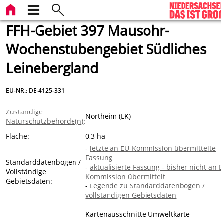
FFH-Gebiet 397 Mausohr-
Wochenstubengebiet Südliches
Leinebergland
EU-NR.: DE-4125-331
Zuständige
Northeim (LK)
Naturschutzbehörde(n)
:
Fläche:
0,3 ha
-
letzte an EU-Kommission übermittelte
Fassung
Standarddatenbogen /
-
aktualisierte Fassung - bisher nicht an 
Vollständige
Kommission übermittelt
Gebietsdaten:
-
Legende zu Standarddatenbogen /
vollständigen Gebietsdaten
Kartenausschnitte Umweltkarte