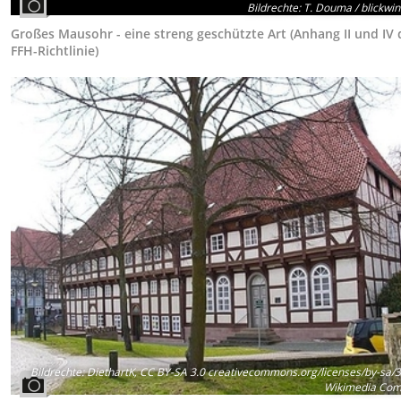
Bildrechte
:
T. Douma / blickwin
Großes Mausohr - eine streng geschützte Art (Anhang II und IV 
FFH-Richtlinie)
Bildrechte
:
DiethartK, CC BY-SA 3.0 creativecommons.org/licenses/by-sa/3.
Wikimedia Co