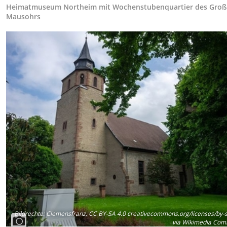
Heimatmuseum Northeim mit Wochenstubenquartier des Gro
Mausohrs
Bildrechte
:
Clemensfranz, CC BY-SA 4.0 creativecommons.org/licenses/by-s
via Wikimedia Com