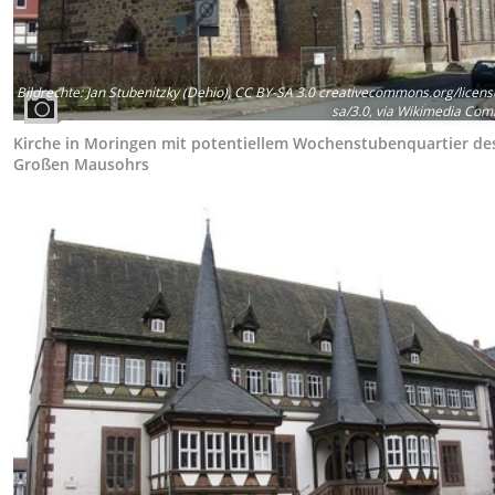
Bildrechte
:
Jan Stubenitzky (Dehio), CC BY-SA 3.0 creativecommons.org/licens
sa/3.0, via Wikimedia Co
Kirche in Moringen mit potentiellem Wochenstubenquartier de
Großen Mausohrs