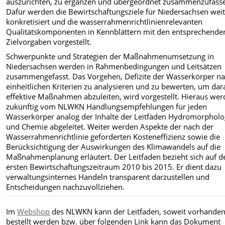
auszurichten, zu ergänzen und übergeordnet zusammenzufass
Dafür werden die Bewirtschaftungsziele für Niedersachsen wei
konkretisiert und die wasserrahmenrichtlinienrelevanten
Qualitätskomponenten in Kennblättern mit den entsprechende
Zielvorgaben vorgestellt.
Schwerpunkte und Strategien der Maßnahmenumsetzung in
Niedersachsen werden in Rahmenbedingungen und Leitsätzen
zusammengefasst. Das Vorgehen, Defizite der Wasserkörper n
einheitlichen Kriterien zu analysieren und zu bewerten, um dar
effektive Maßnahmen abzuleiten, wird vorgestellt. Hieraus we
zukünftig vom NLWKN Handlungsempfehlungen für jeden
Wasserkörper analog der Inhalte der Leitfäden Hydromorpholo
und Chemie abgeleitet. Weiter werden Aspekte der nach der
Wasserrahmenrichtlinie geforderten Kosteneffizienz sowie die
Berücksichtigung der Auswirkungen des Klimawandels auf die
Maßnahmenplanung erläutert. Der Leitfaden bezieht sich auf d
ersten Bewirtschaftungszeitraum 2010 bis 2015. Er dient dazu
verwaltungsinternes Handeln transparent darzustellen und
Entscheidungen nachzuvollziehen.
Im
Webshop
des NLWKN kann der Leitfaden, soweit vorhanden
bestellt werden bzw. über folgenden Link kann das Dokument