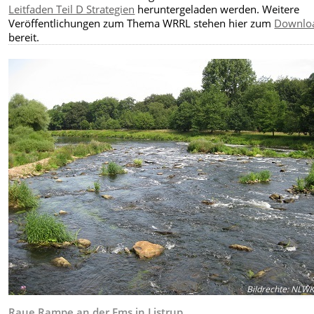
Leitfaden Teil D Strategien
heruntergeladen werden. Weitere
Veröffentlichungen zum Thema WRRL stehen hier zum
Downlo
bereit.
Bildrechte
:
NLW
Raue Rampe an der Ems in Listrup