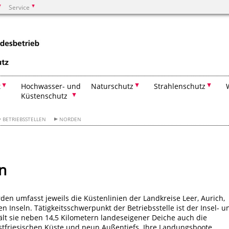
Service
Suchen
t
Hochwasser- und
Naturschutz
Strahlenschutz
Küstenschutz
BETRIEBSSTELLEN
NORDEN
n
rden umfasst jeweils die Küstenlinien der Landkreise Leer, Aurich,
n Inseln. Tätigkeitsschwerpunkt der Betriebsstelle ist der Insel- u
lt sie neben 14,5 Kilometern landeseigener Deiche auch die
stfriesischen Küste und neun Außentiefs. Ihre Landungsboote