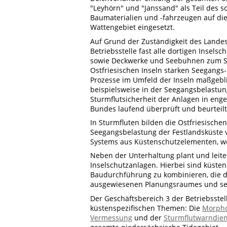
"Leyhörn" und "Janssand" als Teil des
Baumaterialien und -fahrzeugen auf di
Wattengebiet eingesetzt.
Auf Grund der Zuständigkeit des Landes
Betriebsstelle fast alle dortigen Insels
sowie Deckwerke und Seebuhnen zum Schu
Ostfriesischen Inseln starken Seegang
Prozesse im Umfeld der Inseln maßgebl
beispielsweise in der Seegangsbelastun
Sturmflutsicherheit der Anlagen in en
Bundes laufend überprüft und beurteilt
In Sturmfluten bilden die Ostfriesische
Seegangsbelastung der Festlandsküste ve
Systems aus Küstenschutzelementen, we
Neben der Unterhaltung plant und leite
Inselschutzanlagen. Hierbei sind küste
Baudurchführung zu kombinieren, die d
ausgewiesenen Planungsraumes und se
Der Geschäftsbereich 3 der Betriebsste
küstenspezifischen Themen: Die
Morpho
Vermessung
und der
Sturmflutwarndien