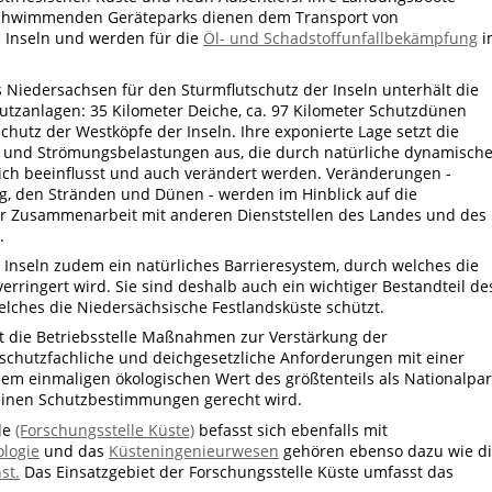
 schwimmenden Geräteparks dienen dem Transport von
e Inseln und werden für die
Öl- und Schadstoffunfallbekämpfung
i
 Niedersachsen für den Sturmflutschutz der Inseln unterhält die
chutzanlagen: 35 Kilometer Deiche, ca. 97 Kilometer Schutzdünen
tz der Westköpfe der Inseln. Ihre exponierte Lage setzt die
s- und Strömungsbelastungen aus, die durch natürliche dynamisch
ich beeinflusst und auch verändert werden. Veränderungen -
g, den Stränden und Dünen - werden im Hinblick auf die
ger Zusammenarbeit mit anderen Dienststellen des Landes und des
.
n Inseln zudem ein natürliches Barrieresystem, durch welches die
rringert wird. Sie sind deshalb auch ein wichtiger Bestandteil de
lches die Niedersächsische Festlandsküste schützt.
t die Betriebsstelle Maßnahmen zur Verstärkung der
nschutzfachliche und deichgesetzliche Anforderungen mit einer
em einmaligen ökologischen Wert des größtenteils als Nationalpar
inen Schutzbestimmungen gerecht wird.
lle
(Forschungsstelle Küste)
befasst sich ebenfalls mit
logie
und das
Küsteningenieurwesen
gehören ebenso dazu wie d
st.
Das Einsatzgebiet der Forschungsstelle Küste umfasst das