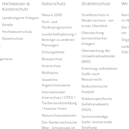
Hochwasser-&
Naturschutz
Strahlenschutz
Wir
Küstenschutz
Natura 2000
Strahlenschutz in
Karr
Landeseigene Anlagen
Niedersachsen - ein
im 
Fach- und
Kanäle
erster Überblick
Förderprogramme
Der 
Hochwasserschutz
Überwachung
vor
Landschaftsplanung /
kerntechnischer
Küstenschutz
Beiträge zu anderen
Orga
Anlagen
Planungen
e
Leitb
Überwachung der
Schutzgebiete
Führ
Umweltradioaktivität
agement-
Biotopschutz
(IMIS)
Artenschutz
Einleitung radioaktiver
Wolfsbüro
Stoffe nach
Wasserrecht
Staatliche
Vogelschutzwarte
Radiochemische
Analytik
Internationaler
Artenschutz / CITES /
Nuklearspezifische
Tierbestandsmeldung
Gefahrenabwehr
/ Invasive Arten
(NGA)
Naturschutzstationen
Sachverständige
Stelle: Ionisierende
Der Niedersächsische
Strahlung
Weg - Umsetzung im