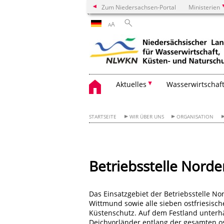
Zum Niedersachsen-Portal
Ministerien
A
A
Aktuelles
Wasserwirtschaf
STARTSEITE
WIR ÜBER UNS
ORGANISATION
Betriebsstelle Norde
Das Einsatzgebiet der Betriebsstelle No
Wittmund sowie alle sieben ostfriesische
Küstenschutz. Auf dem Festland unterhä
Deichvorländer entlang der gesamten o