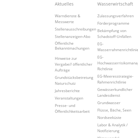
Aktuelles
Wasserwirtschaft
Warndienste &
Zulassungsverfahren
Messwerte
Förderprogramme
Stellenausschreibungen
Bekämpfung von
Stellenanzeigen-Abo
Schadstoff-Unfällen
Öffentliche
EG-
Bekanntmachungen
Wasserrahmenrichtlini
EG-
Hinweise zur
Hochwasserrisikoman
Vergabe// öffentlicher
Richtlinie
Aufträge
EG-Meeresstrategie-
Grundstücksbetretung
Rahmenrichtlinie
Naturschutz
Gewässerkundlicher
Jahresberichte
Landesdienst
Veranstaltungen
Grundwasser
Presse- und
Flüsse, Bäche, Seen
Öffentlichkeitsarbeit
Nordseeküste
Labor & Analytik /
Notifizierung
Klimawandel