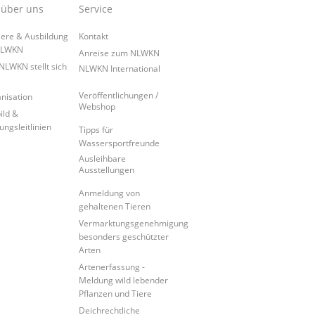
 über uns
Service
iere & Ausbildung
Kontakt
NLWKN
Anreise zum NLWKN
NLWKN stellt sich
NLWKN International
Veröffentlichungen /
nisation
Webshop
ild &
ungsleitlinien
Tipps für
Wassersportfreunde
Ausleihbare
Ausstellungen
Anmeldung von
gehaltenen Tieren
Vermarktungsgenehmigung
besonders geschützter
Arten
Artenerfassung -
Meldung wild lebender
Pflanzen und Tiere
Deichrechtliche