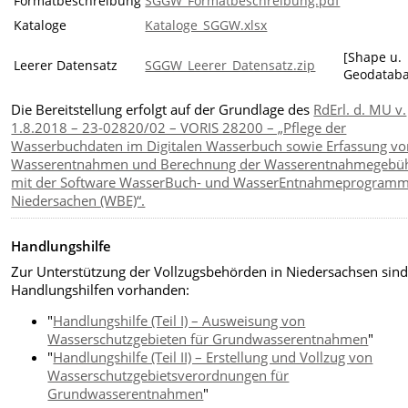
Formatbeschreibung
SGGW_Formatbeschreibung.pdf
Kataloge
Kataloge_SGGW.xlsx
[Shape u.
Leerer Datensatz
SGGW_Leerer_Datensatz.zip
Geodataba
Die Bereitstellung erfolgt auf der Grundlage des
RdErl. d. MU v.
1.8.2018 – 23-02820/02 – VORIS 28200 – „Pflege der
Wasserbuchdaten im Digitalen Wasserbuch sowie Erfassung vo
Wasserentnahmen und Berechnung der Wasserentnahmegebü
mit der Software WasserBuch- und WasserEntnahmeprogram
Niedersachen (WBE)“.
Handlungshilfe
Zur Unterstützung der Vollzugsbehörden in Niedersachsen sind
Handlungshilfen vorhanden:
"
Handlungshilfe (Teil I) – Ausweisung von
Wasserschutzgebieten für Grundwasserentnahmen
"
"
Handlungshilfe (Teil II) – Erstellung und Vollzug von
Wasserschutzgebietsverordnungen für
Grundwasserentnahmen
"