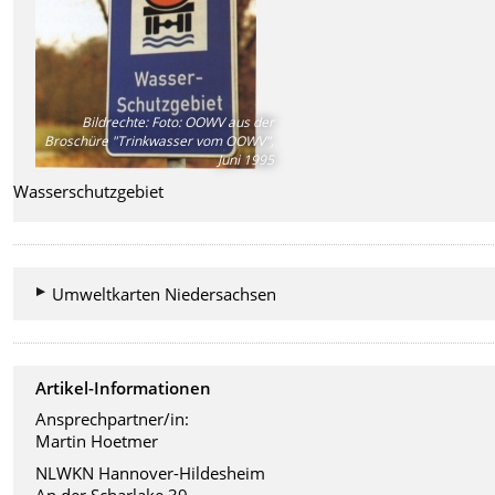
Bildrechte
:
Foto: OOWV aus der
Broschüre "Trinkwasser vom OOWV",
Juni 1995
Wasserschutzgebiet
Umweltkarten Niedersachsen
Artikel-Informationen
Ansprechpartner/in:
Martin Hoetmer
NLWKN Hannover-Hildesheim
An der Scharlake 39