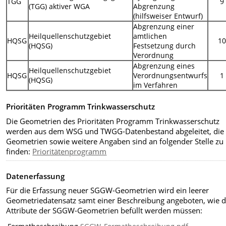
TGG
9
(TGG) aktiver WGA
Abgrenzung
(hilfsweiser Entwurf)
Abgrenzung einer
Heilquellenschutzgebiet
amtlichen
HQSG
1
(HQSG)
Festsetzung durch
Verordnung
Abgrenzung eines
Heilquellenschutzgebiet
HQSG
Verordnungsentwurfs
1
(HQSG)
im Verfahren
Prioritäten Programm Trinkwasserschutz
Die Geometrien des Prioritäten Programm Trinkwasserschutz
werden aus dem WSG und TWGG-Datenbestand abgeleitet, die
Geometrien sowie weitere Angaben sind an folgender Stelle zu
finden:
Prioritätenprogramm
Datenerfassung
Für die Erfassung neuer SGGW-Geometrien wird ein leerer
Geometriedatensatz samt einer Beschreibung angeboten, wie d
Attribute der SGGW-Geometrien befüllt werden müssen: