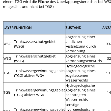
einem TGG wird die Fläche des Überlappungsbereiches bei WS
mitgezählt und nicht bei TGG).
LAYER
FUNKTION
ZUSTAND
ANZ
Abgrenzung einer
Trinkwasserschutzgebiet
amtlichen
WSG
33
(WSG)
Festsetzung durch
Verordnung
Trinkwasserschutzgebiet
Abgrenzung eines
WSG
3
(WSG)
Verordnungsentwurfs
Hydrogeologische
Trinkwassergewinnungsgebiet
Abgrenzung eines
TGG
13
(TGG) aktiver WGA
zugelassenen
Wasserrechts
Hydrogeologische
Trinkwassergewinnungsgebiet
Abgrenzung eines
TGG
1
(TGG) aktiver WGA
beantragten
Wasserrechts
sonstige
Trinkwassergewinnungsgebiet
hydrogeologische