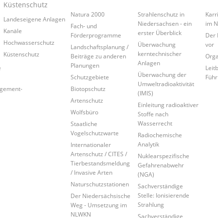
Küstenschutz
Natura 2000
Strahlenschutz in
Karr
Landeseigene Anlagen
Niedersachsen - ein
im 
Fach- und
Kanäle
erster Überblick
Förderprogramme
Der 
Hochwasserschutz
Überwachung
vor
Landschaftsplanung /
kerntechnischer
Küstenschutz
Beiträge zu anderen
Orga
Anlagen
Planungen
e
Leitb
Überwachung der
Schutzgebiete
Führ
Umweltradioaktivität
agement-
Biotopschutz
(IMIS)
Artenschutz
Einleitung radioaktiver
Wolfsbüro
Stoffe nach
Wasserrecht
Staatliche
Vogelschutzwarte
Radiochemische
Analytik
Internationaler
Artenschutz / CITES /
Nuklearspezifische
Tierbestandsmeldung
Gefahrenabwehr
/ Invasive Arten
(NGA)
Naturschutzstationen
Sachverständige
Stelle: Ionisierende
Der Niedersächsische
Strahlung
Weg - Umsetzung im
NLWKN
Sachverständige