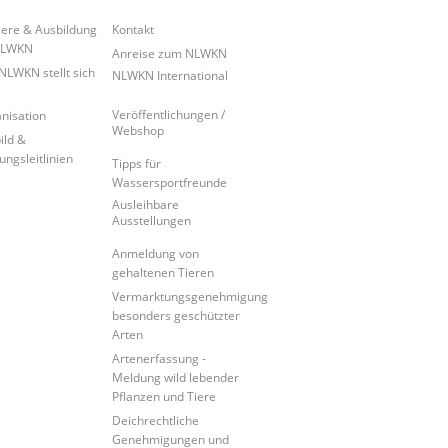
iere & Ausbildung
Kontakt
NLWKN
Anreise zum NLWKN
NLWKN stellt sich
NLWKN International
Veröffentlichungen /
nisation
Webshop
ild &
ungsleitlinien
Tipps für
Wassersportfreunde
Ausleihbare
Ausstellungen
Anmeldung von
gehaltenen Tieren
Vermarktungsgenehmigung
besonders geschützter
Arten
Artenerfassung -
Meldung wild lebender
Pflanzen und Tiere
Deichrechtliche
Genehmigungen und