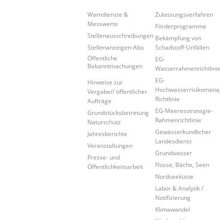
Warndienste &
Zulassungsverfahren
Messwerte
Förderprogramme
Stellenausschreibungen
Bekämpfung von
Stellenanzeigen-Abo
Schadstoff-Unfällen
Öffentliche
EG-
Bekanntmachungen
Wasserrahmenrichtlini
EG-
Hinweise zur
Hochwasserrisikoman
Vergabe// öffentlicher
Richtlinie
Aufträge
EG-Meeresstrategie-
Grundstücksbetretung
Rahmenrichtlinie
Naturschutz
Gewässerkundlicher
Jahresberichte
Landesdienst
Veranstaltungen
Grundwasser
Presse- und
Flüsse, Bäche, Seen
Öffentlichkeitsarbeit
Nordseeküste
Labor & Analytik /
Notifizierung
Klimawandel