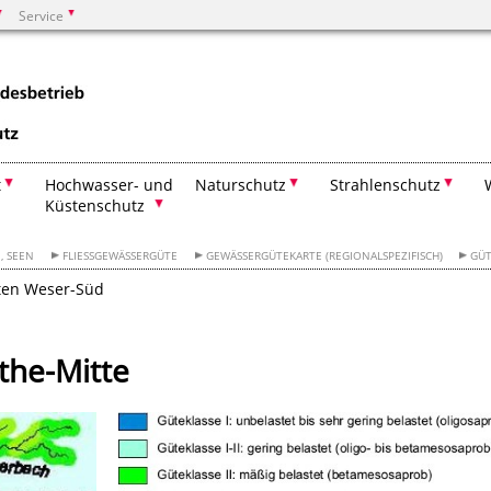
Service
Suchen
t
Hochwasser- und
Naturschutz
Strahlenschutz
Küstenschutz
E, SEEN
FLIESSGEWÄSSERGÜTE
GEWÄSSERGÜTEKARTE (REGIONALSPEZIFISCH)
GÜT
ten Weser-Süd
the-Mitte