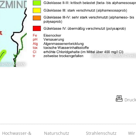
Bildrechte
:
NLWKN-Direkti
drechte
:
NLWKN
Druc
Hochwasser-&
Naturschutz
Strahlenschutz
Wir