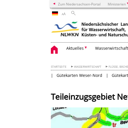
Zum Niedersachsen-Portal
Ministerien
A
A
Aktuelles
Wasserwirtschaf
STARTSEITE
WASSERWIRTSCHAFT
FLÜSSE, BÄCH
Gütekarten Weser-Nord
Gütekar
Teileinzugsgebiet Ne