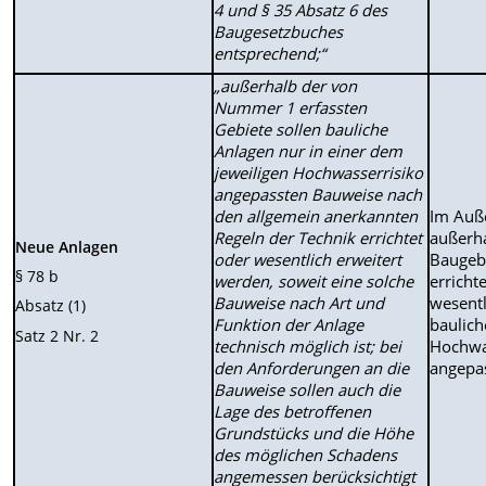
4 und § 35 Absatz 6 des
Baugesetzbuches
entsprechend;“
„außerhalb der von
Nummer 1 erfassten
Gebiete sollen bauliche
Anlagen nur in einer dem
jeweiligen Hochwasserrisiko
angepassten Bauweise nach
den allgemein anerkannten
Im Auß
Regeln der Technik errichtet
außerh
Neue Anlagen
oder wesentlich erweitert
Baugeb
§ 78 b
werden, soweit eine solche
erricht
Bauweise nach Art und
wesent
Absatz (1)
Funktion der Anlage
baulic
Satz 2 Nr. 2
technisch möglich ist; bei
Hochwa
den Anforderungen an die
angepa
Bauweise sollen auch die
Lage des betroffenen
Grundstücks und die Höhe
des möglichen Schadens
angemessen berücksichtigt