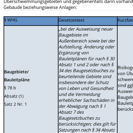
Überschwemmungsgebieten und gegebenenfalls darin vorhan
Gebäude beziehungsweise Anlagen:
§ WHG
Gesetzestext
Kurzfa
„bei der Ausweisung neuer
Baugebiete im
Außenbereich sowie bei der
Aufstel­lung, Änderung oder
Ergänzung von
Bauleitplänen für nach § 30
Absatz 1 und 2 oder nach §
Risikog
34 des Baugesetz­buches zu
Baugebiete/
von Üb
beurteilende Gebiete sind
schwem
Bauleitpläne
insbesondere der Schutz
sind gg
§ 78 b
von Leben und Gesundheit
Auswei
und die Vermeidung
Absatz (1)
Baugebi
erheblicher Sachschäden in
Bauleit
Satz 2 Nr. 1
der Abwägung nach § 1
berücks
Absatz 7 des
Baugesetzbuches zu
berücksichtigen; dies gilt für
Satzungen nach § 34 Absatz