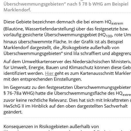
Überschwemmungsgebieten“ nach § 78 b WHG am Beispiel
Marklendorf.
Diese Gebiete bezeichnen demnach die bei einem HQ
extrem
(Blautöne, Wassertiefendarstellung) über das festgesetzte bzw.
vorläufig gesicherte Überschwemmungsgebiet (HQ
, rote Um
100
hinaus überschwemmte Fläche. In der Grafik ist als Beispiel
Marklendorf dargestellt, die „Risikogebiete außerhalb von
Überschwemmungsgebieten“ sind lila schraffiert und abgegrenz
Auf dem Umweltkartenserver des Niedersächsischen Minister
für Umwelt, Energie, Bauen und Klimaschutz können diese Geb
identifiziert werden.
Hier
geht es zum Kartenausschnitt Markle
mit den entsprechenden Einstellungen.
Im Gegensatz zu den festgesetzten Überschwemmungsgebieten 
§ 76-78a WHG) hatte die Überschwemmungsfläche des HQ
extr
zuvor keine rechtliche Relevanz. Dies hat sich mit Inkrafttreten
HwSchG II im Hinblick auf den oben dargestellten Sachverhalt
geändert.
Konsequenzen in Risikogebieten außerhalb von