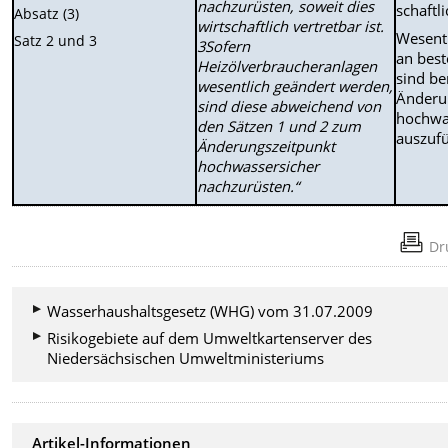
nachzurüsten, soweit dies
schaftl
Absatz (3)
wirtschaftlich vertretbar ist.
Wesent
Satz 2 und 3
3Sofern
an bes
Heizölverbraucheranlagen
sind be
wesentlich geändert werden,
Änderu
sind diese abweichend von
hochwa
den Sätzen 1 und 2 zum
auszuf
Änderungszeitpunkt
hochwassersicher
nachzurüsten.“
Dr
Wasserhaushaltsgesetz (WHG) vom 31.07.2009
Risikogebiete auf dem Umweltkartenserver des
Niedersächsischen Umweltministeriums
Artikel-Informationen