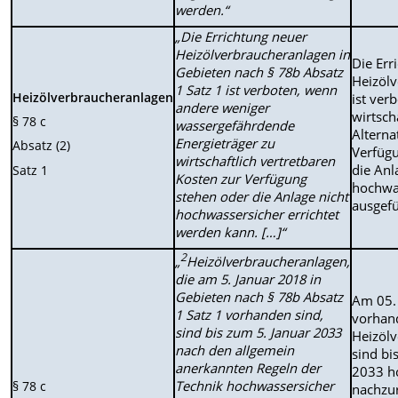
werden.“
„Die Errichtung neuer
Heizölver­braucheranlagen in
Die Err
Gebieten nach § 78b Absatz
Heizölv
1 Satz 1 ist verboten, wenn
Heizölverbraucheranlagen
ist verb
andere weniger
wirtsch
§ 78 c
wassergefährdende
Alterna
Energieträger zu
Absatz (2)
Verfüg
wirtschaftlich vertret­baren
die Anl
Satz 1
Kosten zur Verfügung
hochwa
stehen oder die Anlage nicht
ausgef
hochwas­sersicher errichtet
werden kann. […]“
2
„
Heizölverbraucheranlagen,
die am 5. Januar 2018 in
Gebieten nach § 78b Absatz
Am 05.
1 Satz 1 vorhanden sind,
vorhan
sind bis zum 5. Januar 2033
Heizöl
nach den allgemein
sind bi
anerkannten Regeln der
2033 h
Technik hochwassersicher
§ 78 c
nachzur