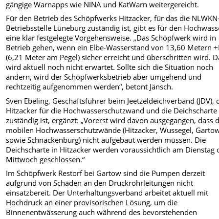
gängige Warnapps wie NINA und KatWarn weitergereicht.
Für den Betrieb des Schöpfwerks Hitzacker, für das die NLWKN
Betriebsstelle Lüneburg zuständig ist, gibt es für den Hochwasse
eine klar festgelegte Vorgehensweise. „Das Schöpfwerk wird in
Betrieb gehen, wenn ein Elbe-Wasserstand von 13,60 Metern
(6,21 Meter am Pegel) sicher erreicht und überschritten wird. D
wird aktuell noch nicht erwartet. Sollte sich die Situation noch
ändern, wird der Schöpfwerksbetrieb aber umgehend und
rechtzeitig aufgenommen werden“, betont Jänsch.
Sven Ebeling, Geschäftsführer beim Jeetzeldeichverband (JDV), d
Hitzacker für die Hochwasserschutzwand und die Deichscharte
zuständig ist, ergänzt: „Vorerst wird davon ausgegangen, dass d
mobilen Hochwasserschutzwände (Hitzacker, Wussegel, Garto
sowie Schnackenburg) nicht aufgebaut werden müssen. Die
Deichscharte in Hitzacker werden voraussichtlich am Dienstag 
Mittwoch geschlossen.“
Im Schöpfwerk Restorf bei Gartow sind die Pumpen derzeit
aufgrund von Schäden an den Druckrohrleitungen nicht
einsatzbereit. Der Unterhaltungsverband arbeitet aktuell mit
Hochdruck an einer provisorischen Lösung, um die
Binnenentwässerung auch während des bevorstehenden