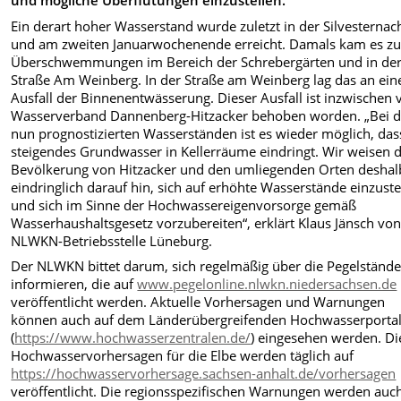
und mögliche Überflutungen einzustellen.
Ein derart hoher Wasserstand wurde zuletzt in der Silvesternac
und am zweiten Januarwochenende erreicht. Damals kam es z
Überschwemmungen im Bereich der Schrebergärten und in de
Straße Am Weinberg. In der Straße am Weinberg lag das an ei
Ausfall der Binnenentwässerung. Dieser Ausfall ist inzwischen
Wasserverband Dannenberg-Hitzacker behoben worden. „Bei 
nun prognostizierten Wasserständen ist es wieder möglich, das
steigendes Grundwasser in Kellerräume eindringt. Wir weisen d
Bevölkerung von Hitzacker und den umliegenden Orten deshal
eindringlich darauf hin, sich auf erhöhte Wasserstände einzuste
und sich im Sinne der Hochwassereigenvorsorge gemäß
Wasserhaushaltsgesetz vorzubereiten“, erklärt Klaus Jänsch von
NLWKN-Betriebsstelle Lüneburg.
Der NLWKN bittet darum, sich regelmäßig über die Pegelstände
informieren, die auf
www.pegelonline.nlwkn.niedersachsen.de
veröffentlicht werden. Aktuelle Vorhersagen und Warnungen
können auch auf dem Länderübergreifenden Hochwasserporta
(
https://www.hochwasserzentralen.de/
) eingesehen werden. Di
Hochwasservorhersagen für die Elbe werden täglich auf
https://hochwasservorhersage.sachsen-anhalt.de/vorhersagen
veröffentlicht. Die regionsspezifischen Warnungen werden auc