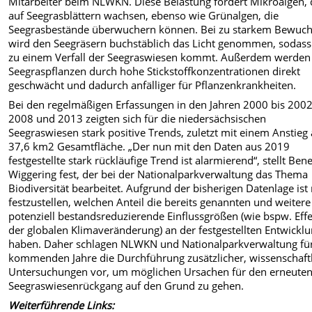
Mitarbeiter beim NLWKN. Diese Belastung fördert Mikroalgen, 
auf Seegrasblättern wachsen, ebenso wie Grünalgen, die
Seegrasbestände überwuchern können. Bei zu starkem Bewuc
wird den Seegräsern buchstäblich das Licht genommen, sodass
zu einem Verfall der Seegraswiesen kommt. Außerdem werden
Seegraspflanzen durch hohe Stickstoffkonzentrationen direkt
geschwächt und dadurch anfälliger für Pflanzenkrankheiten.
Bei den regelmäßigen Erfassungen in den Jahren 2000 bis 2002
2008 und 2013 zeigten sich für die niedersächsischen
Seegraswiesen stark positive Trends, zuletzt mit einem Anstieg 
37,6 km2 Gesamtfläche. „Der nun mit den Daten aus 2019
festgestellte stark rückläufige Trend ist alarmierend“, stellt Ben
Wiggering fest, der bei der Nationalparkverwaltung das Thema
Biodiversität bearbeitet. Aufgrund der bisherigen Datenlage ist 
festzustellen, welchen Anteil die bereits genannten und weitere
potenziell bestandsreduzierende Einflussgrößen (wie bspw. Eff
der globalen Klimaveränderung) an der festgestellten Entwickl
haben. Daher schlagen NLWKN und Nationalparkverwaltung für
kommenden Jahre die Durchführung zusätzlicher, wissenschaft
Untersuchungen vor, um möglichen Ursachen für den erneute
Seegraswiesenrückgang auf den Grund zu gehen.
Weiterführende Links: