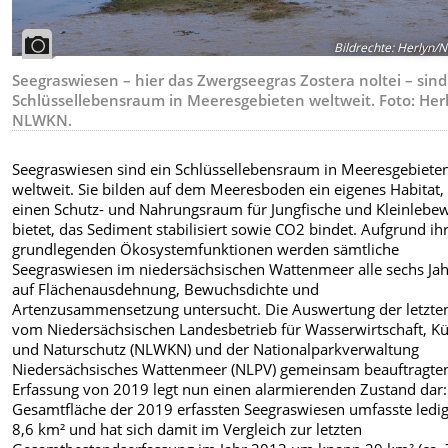
Bildrechte
:
Herlyn/
Seegraswiesen – hier das Zwergseegras Zostera noltei – sind
Schlüssellebensraum in Meeresgebieten weltweit. Foto: Herl
NLWKN.
Seegraswiesen sind ein Schlüssellebensraum in Meeresgebiete
weltweit. Sie bilden auf dem Meeresboden ein eigenes Habitat,
einen Schutz- und Nahrungsraum für Jungfische und Kleinlebe
bietet, das Sediment stabilisiert sowie CO2 bindet. Aufgrund ih
grundlegenden Ökosystemfunktionen werden sämtliche
Seegraswiesen im niedersächsischen Wattenmeer alle sechs Ja
auf Flächenausdehnung, Bewuchsdichte und
Artenzusammensetzung untersucht. Die Auswertung der letzte
vom Niedersächsischen Landesbetrieb für Wasserwirtschaft, Kü
und Naturschutz (NLWKN) und der Nationalparkverwaltung
Niedersächsisches Wattenmeer (NLPV) gemeinsam beauftragte
Erfassung von 2019 legt nun einen alarmierenden Zustand dar:
Gesamtfläche der 2019 erfassten Seegraswiesen umfasste ledig
8,6 km² und hat sich damit im Vergleich zur letzten