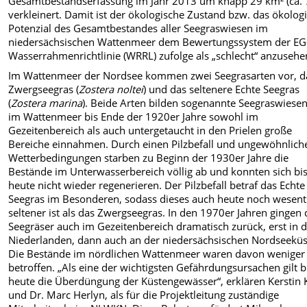
Gesamtbestandserfassung im Jahr 2013 um knapp 29 km² (ca.
verkleinert. Damit ist der ökologische Zustand bzw. das ökolog
Potenzial des Gesamtbestandes aller Seegraswiesen im
niedersächsischen Wattenmeer dem Bewertungssystem der EG
Wasserrahmenrichtlinie (WRRL) zufolge als „schlecht“ anzusehe
Im Wattenmeer der Nordsee kommen zwei Seegrasarten vor, d
Zwergseegras (
Zostera noltei
) und das seltenere Echte Seegras
(
Zostera marina
). Beide Arten bilden sogenannte Seegraswiesen
im Wattenmeer bis Ende der 1920er Jahre sowohl im
Gezeitenbereich als auch untergetaucht in den Prielen große
Bereiche einnahmen. Durch einen Pilzbefall und ungewöhnlich
Wetterbedingungen starben zu Beginn der 1930er Jahre die
Bestände im Unterwasserbereich völlig ab und konnten sich bi
heute nicht wieder regenerieren. Der Pilzbefall betraf das Echte
Seegras im Besonderen, sodass dieses auch heute noch wesent
seltener ist als das Zwergseegras. In den 1970er Jahren gingen 
Seegräser auch im Gezeitenbereich dramatisch zurück, erst in 
Niederlanden, dann auch an der niedersächsischen Nordseeküs
Die Bestände im nördlichen Wattenmeer waren davon weniger
betroffen. „Als eine der wichtigsten Gefährdungsursachen gilt b
heute die Überdüngung der Küstengewässer“, erklären Kerstin 
und Dr. Marc Herlyn, als für die Projektleitung zuständige