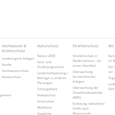
Hochwasser-&
Naturschutz
Strahlenschutz
Wir
Küstenschutz
Natura 2000
Strahlenschutz in
Karr
Landeseigene Anlagen
Niedersachsen - ein
im 
Fach- und
Kanäle
erster Überblick
Förderprogramme
Der 
Hochwasserschutz
Überwachung
vor
Landschaftsplanung /
kerntechnischer
Küstenschutz
Beiträge zu anderen
Orga
Anlagen
Planungen
e
Leitb
Überwachung der
Schutzgebiete
Führ
Umweltradioaktivität
agement-
Biotopschutz
(IMIS)
Artenschutz
Einleitung radioaktiver
Wolfsbüro
Stoffe nach
Wasserrecht
Staatliche