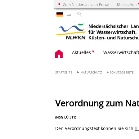
Zum Niedersachsen-Portal
Ministerien
A
A
Aktuelles
Wasserwirtschaf
STARTSEITE
NATURSCHUTZ
SCHUTZGEBIETE
Verordnung zum Nat
(NSG LÜ 311)
Den Verordnungstext können Sie sich
hi