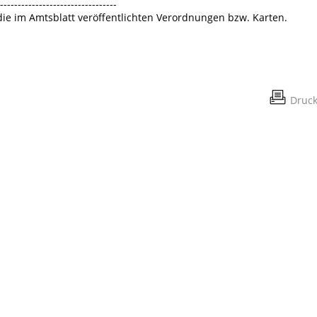
---------------------------------
 die im Amtsblatt veröffentlichten Verordnungen bzw. Karten.
Druc