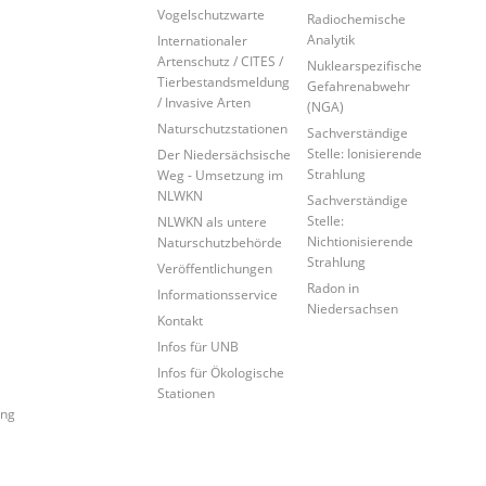
Vogelschutzwarte
Radiochemische
Analytik
Internationaler
Artenschutz / CITES /
Nuklearspezifische
Tierbestandsmeldung
Gefahrenabwehr
/ Invasive Arten
(NGA)
Naturschutzstationen
Sachverständige
Stelle: Ionisierende
Der Niedersächsische
Strahlung
Weg - Umsetzung im
NLWKN
Sachverständige
Stelle:
NLWKN als untere
Nichtionisierende
Naturschutzbehörde
Strahlung
Veröffentlichungen
Radon in
Informationsservice
Niedersachsen
Kontakt
Infos für UNB
Infos für Ökologische
Stationen
ung