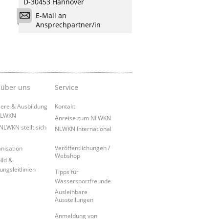
D-30453 Hannover
E-Mail an
Ansprechpartner/in
 über uns
Service
iere & Ausbildung
Kontakt
NLWKN
Anreise zum NLWKN
NLWKN stellt sich
NLWKN International
Veröffentlichungen /
nisation
Webshop
ild &
ungsleitlinien
Tipps für
Wassersportfreunde
Ausleihbare
Ausstellungen
Anmeldung von