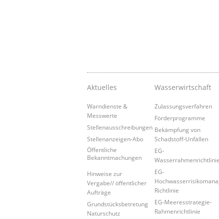
Aktuelles
Wasserwirtschaft
Warndienste &
Zulassungsverfahren
Messwerte
Förderprogramme
Stellenausschreibungen
Bekämpfung von
Stellenanzeigen-Abo
Schadstoff-Unfällen
Öffentliche
EG-
Bekanntmachungen
Wasserrahmenrichtlini
EG-
Hinweise zur
Hochwasserrisikoman
Vergabe// öffentlicher
Richtlinie
Aufträge
EG-Meeresstrategie-
Grundstücksbetretung
Rahmenrichtlinie
Naturschutz