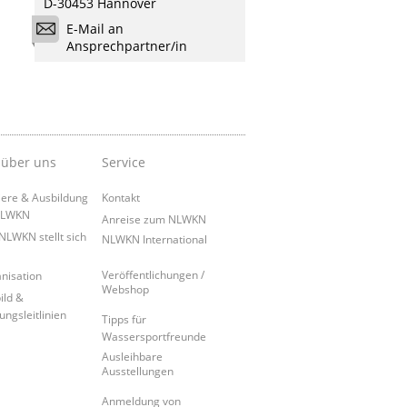
D-30453 Hannover
E-Mail an
Ansprechpartner/in
 über uns
Service
iere & Ausbildung
Kontakt
NLWKN
Anreise zum NLWKN
NLWKN stellt sich
NLWKN International
Veröffentlichungen /
nisation
Webshop
ild &
ungsleitlinien
Tipps für
Wassersportfreunde
Ausleihbare
Ausstellungen
Anmeldung von