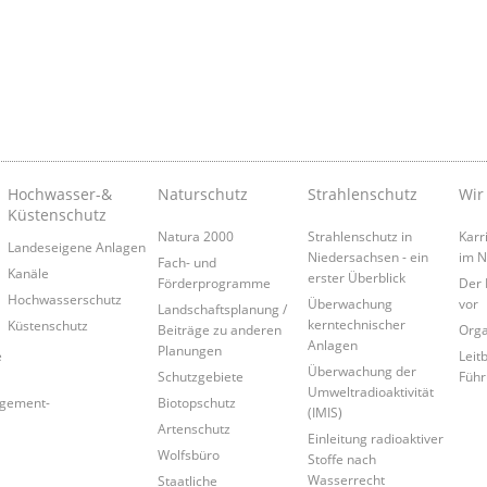
Hochwasser-&
Naturschutz
Strahlenschutz
Wir
Küstenschutz
Natura 2000
Strahlenschutz in
Karr
Landeseigene Anlagen
Niedersachsen - ein
im 
Fach- und
Kanäle
erster Überblick
Förderprogramme
Der 
Hochwasserschutz
Überwachung
vor
Landschaftsplanung /
kerntechnischer
Küstenschutz
Beiträge zu anderen
Orga
Anlagen
Planungen
e
Leitb
Überwachung der
Schutzgebiete
Führ
Umweltradioaktivität
agement-
Biotopschutz
(IMIS)
Artenschutz
Einleitung radioaktiver
Wolfsbüro
Stoffe nach
Wasserrecht
Staatliche