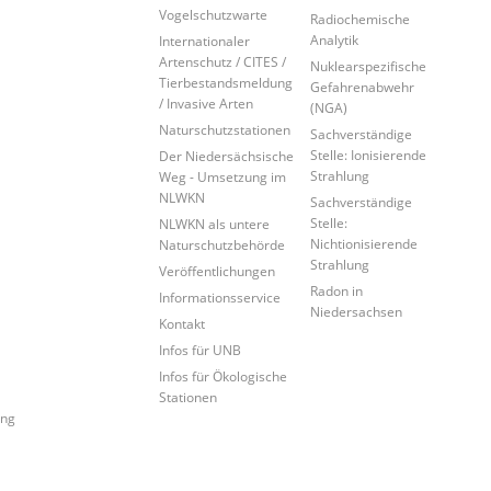
Vogelschutzwarte
Radiochemische
Analytik
Internationaler
Artenschutz / CITES /
Nuklearspezifische
Tierbestandsmeldung
Gefahrenabwehr
/ Invasive Arten
(NGA)
Naturschutzstationen
Sachverständige
Stelle: Ionisierende
Der Niedersächsische
Strahlung
Weg - Umsetzung im
NLWKN
Sachverständige
Stelle:
NLWKN als untere
Nichtionisierende
Naturschutzbehörde
Strahlung
Veröffentlichungen
Radon in
Informationsservice
Niedersachsen
Kontakt
Infos für UNB
Infos für Ökologische
Stationen
ung