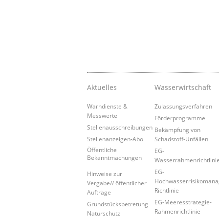
Aktuelles
Wasserwirtschaft
Warndienste &
Zulassungsverfahren
Messwerte
Förderprogramme
Stellenausschreibungen
Bekämpfung von
Stellenanzeigen-Abo
Schadstoff-Unfällen
Öffentliche
EG-
Bekanntmachungen
Wasserrahmenrichtlini
EG-
Hinweise zur
Hochwasserrisikoman
Vergabe// öffentlicher
Richtlinie
Aufträge
EG-Meeresstrategie-
Grundstücksbetretung
Rahmenrichtlinie
Naturschutz