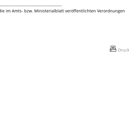
-------------------------------------------
 die im Amts- bzw. Ministerialblatt veröffentlichten Verordnungen
Druc