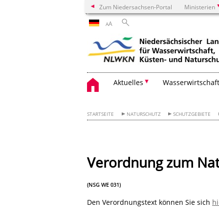
Zum Niedersachsen-Portal
Ministerien
A
A
Aktuelles
Wasserwirtschaf
STARTSEITE
NATURSCHUTZ
SCHUTZGEBIETE
Verordnung zum Natu
(NSG WE 031)
Den Verordnungstext können Sie sich
h