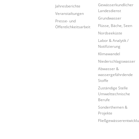
Gewässerkundlicher
Jahresberichte
Landesdienst
Veranstaltungen
Grundwasser
Presse- und
Flüsse, Bäche, Seen
Öffentlichkeitsarbeit
Nordseeküste
Labor & Analytik /
Notifizierung
Klimawandel
Niederschlagswasser
Abwasser &
wassergefährdende
Stoffe
Zuständige Stelle
Umwelttechnische
Berufe
Sonderthemen &
Projekte
Fließgewässerentwickl