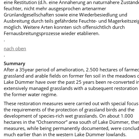
eine Restitution (d.h. eine Annäherung an naturnähere Zuständ
feuchter, nicht mehr ausgesprochen artenarmer
Grünlandgesellschaften sowie eine Wiederbesiedlung und
Ausbreitung durch teils gefährdete Feuchte- und Magerkeitszei
möglich. Weitere Arten konnten sich offensichtlich durch
Fernausbreitungsprozesse wieder etablieren.
.
nach oben
.
Summary
After a 35year period of amelioration, 2.500 hectares of farme
grassland and arable fields on former fen soil in the meadows 
Lake Dümmer have over the past 25 years been re-converted i
extensively managed grasslands with a subsequent restoration
the former water regime.
These restoration measures were carried out with special focus
the requirements of the protection of grassland birds and the
development of species-rich wet grasslands. On about 1.000
hectares in the “Ochsenmoor” area south of Lake Dümmer, the
measures, while being permanently documented, were conclu
much earlier than in the western Lake Dümmer lowlands.