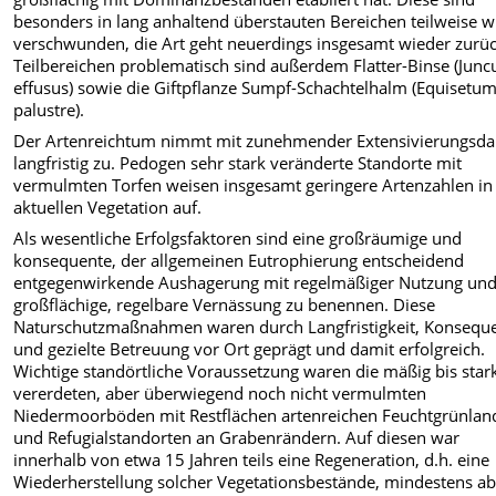
besonders in lang anhaltend überstauten Bereichen teilweise w
verschwunden, die Art geht neuerdings insgesamt wieder zurüc
Teilbereichen problematisch sind außerdem Flatter-Binse (Junc
effusus) sowie die Giftpflanze Sumpf-Schachtelhalm (Equisetu
palustre).
Der Artenreichtum nimmt mit zunehmender Extensivierungsda
langfristig zu. Pedogen sehr stark veränderte Standorte mit
vermulmten Torfen weisen insgesamt geringere Artenzahlen in
aktuellen Vegetation auf.
Als wesentliche Erfolgsfaktoren sind eine großräumige und
konsequente, der allgemeinen Eutrophierung entscheidend
entgegenwirkende Aushagerung mit regelmäßiger Nutzung und
großflächige, regelbare Vernässung zu benennen. Diese
Naturschutzmaßnahmen waren durch Langfristigkeit, Konsequ
und gezielte Betreuung vor Ort geprägt und damit erfolgreich.
Wichtige standörtliche Voraussetzung waren die mäßig bis star
vererdeten, aber überwiegend noch nicht vermulmten
Niedermoorböden mit Restflächen artenreichen Feuchtgrünlan
und Refugialstandorten an Grabenrändern. Auf diesen war
innerhalb von etwa 15 Jahren teils eine Regeneration, d.h. eine
Wiederherstellung solcher Vegetationsbestände, mindestens ab