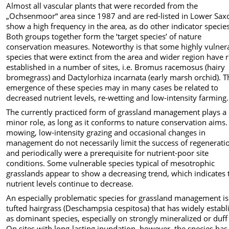
Almost all vascular plants that were recorded from the
„Ochsenmoor“ area since 1987 and are red-listed in Lower Sax
show a high frequency in the area, as do other indicator species
Both groups together form the ‘target species’ of nature
conservation measures. Noteworthy is that some highly vulner
species that were extinct from the area and wider region have r
established in a number of sites, i.e. Bromus racemosus (hairy
bromegrass) and Dactylorhiza incarnata (early marsh orchid). T
emergence of these species may in many cases be related to
decreased nutrient levels, re-wetting and low-intensity farming.
The currently practiced form of grassland management plays a
minor role, as long as it conforms to nature conservation aims.
mowing, low-intensity grazing and occasional changes in
management do not necessarily limit the success of regenerati
and periodically were a prerequisite for nutrient-poor site
conditions. Some vulnerable species typical of mesotrophic
grasslands appear to show a decreasing trend, which indicates 
nutrient levels continue to decrease.
An especially problematic species for grassland management is
tufted hairgrass (Deschampsia cespitosa) that has widely establ
as dominant species, especially on strongly mineralized or duff 
On sites with long-lasting inundation, however, the species has