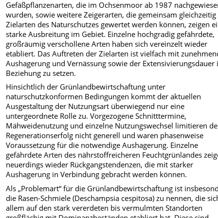
Gefäßpflanzenarten, die im Ochsenmoor ab 1987 nachgewiese
wurden, sowie weitere Zeigerarten, die gemeinsam gleichzeitig 
Zielarten des Naturschutzes gewertet werden können, zeigen e
starke Ausbreitung im Gebiet. Einzelne hochgradig gefährdete,
großräumig verschollene Arten haben sich vereinzelt wieder
etabliert. Das Auftreten der Zielarten ist vielfach mit zunehme
Aushagerung und Vernässung sowie der Extensivierungsdauer 
Beziehung zu setzen.
Hinsichtlich der Grünlandbewirtschaftung unter
naturschutzkonformen Bedingungen kommt der aktuellen
Ausgestaltung der Nutzungsart überwiegend nur eine
untergeordnete Rolle zu. Vorgezogene Schnitttermine,
Mähweidenutzung und einzelne Nutzungswechsel limitieren d
Regenerationserfolg nicht generell und waren phasenweise
Voraussetzung für die notwendige Aushagerung. Einzelne
gefährdete Arten des nährstoffreicheren Feuchtgrünlandes zei
neuerdings wieder Rückgangstendenzen, die mit starker
Aushagerung in Verbindung gebracht werden können.
Als „Problemart“ für die Grünlandbewirtschaftung ist insbeson
die Rasen-Schmiele (Deschampsia cespitosa) zu nennen, die sic
allem auf den stark vererdeten bis vermulmten Standorten
großflächig mit Dominanzbeständen etabliert hat. Diese sind