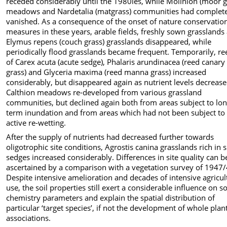
receded considerably until the 1980ies, while Molinion (moor g
meadows and Nardetalia (matgrass) communities had complet
vanished. As a consequence of the onset of nature conservatio
measures in these years, arable fields, freshly sown grasslands
Elymus repens (couch grass) grasslands disappeared, while
periodically flood grasslands became frequent. Temporarily, re
of Carex acuta (acute sedge), Phalaris arundinacea (reed canary
grass) and Glyceria maxima (reed manna grass) increased
considerably, but disappeared again as nutrient levels decrease
Calthion meadows re-developed from various grassland
communities, but declined again both from areas subject to lon
term inundation and from areas which had not been subject to
active re-wetting.
After the supply of nutrients had decreased further towards
oligotrophic site conditions, Agrostis canina grasslands rich in 
sedges increased considerably. Differences in site quality can b
ascertained by a comparison with a vegetation survey of 1947/
Despite intensive amelioration and decades of intensive agricul
use, the soil properties still exert a considerable influence on so
chemistry parameters and explain the spatial distribution of
particular ‘target species’, if not the development of whole plan
associations.