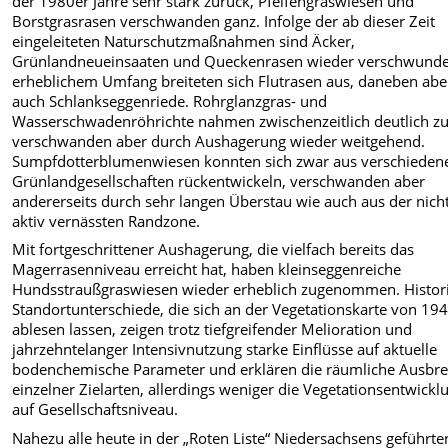
der 1980er Jahre sehr stark zurück, Pfeifengraswiesen und
Borstgrasrasen verschwanden ganz. Infolge der ab dieser Zeit
eingeleiteten Naturschutzmaßnahmen sind Äcker,
Grünlandneueinsaaten und Queckenrasen wieder verschwunde
erheblichem Umfang breiteten sich Flutrasen aus, daneben abe
auch Schlankseggenriede. Rohrglanzgras- und
Wasserschwadenröhrichte nahmen zwischenzeitlich deutlich zu
verschwanden aber durch Aushagerung wieder weitgehend.
Sumpfdotterblumenwiesen konnten sich zwar aus verschieden
Grünlandgesellschaften rückentwickeln, verschwanden aber
andererseits durch sehr langen Überstau wie auch aus der nich
aktiv vernässten Randzone.
Mit fortgeschrittener Aushagerung, die vielfach bereits das
Magerrasenniveau erreicht hat, haben kleinseggenreiche
Hundsstraußgraswiesen wieder erheblich zugenommen. Histor
Standortunterschiede, die sich an der Vegetationskarte von 19
ablesen lassen, zeigen trotz tiefgreifender Melioration und
jahrzehntelanger Intensivnutzung starke Einflüsse auf aktuelle
bodenchemische Parameter und erklären die räumliche Ausbre
einzelner Zielarten, allerdings weniger die Vegetationsentwickl
auf Gesellschaftsniveau.
Nahezu alle heute in der „Roten Liste“ Niedersachsens geführte