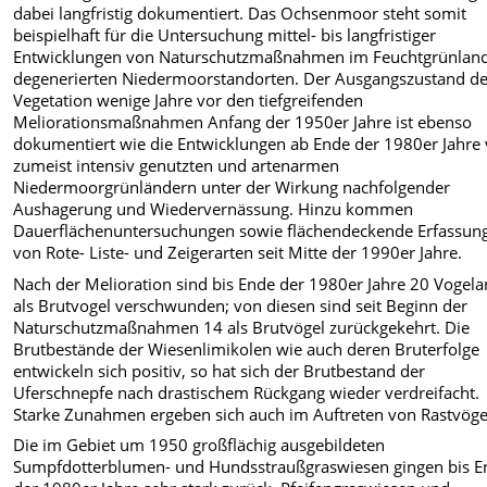
dabei langfristig dokumentiert. Das Ochsenmoor steht somit
beispielhaft für die Untersuchung mittel- bis langfristiger
Entwicklungen von Naturschutzmaßnahmen im Feuchtgrünland
degenerierten Niedermoorstandorten. Der Ausgangszustand de
Vegetation wenige Jahre vor den tiefgreifenden
Meliorationsmaßnahmen Anfang der 1950er Jahre ist ebenso
dokumentiert wie die Entwicklungen ab Ende der 1980er Jahre
zumeist intensiv genutzten und artenarmen
Niedermoorgrünländern unter der Wirkung nachfolgender
Aushagerung und Wiedervernässung. Hinzu kommen
Dauerflächenuntersuchungen sowie flächendeckende Erfassun
von Rote- Liste- und Zeigerarten seit Mitte der 1990er Jahre.
Nach der Melioration sind bis Ende der 1980er Jahre 20 Vogela
als Brutvogel verschwunden; von diesen sind seit Beginn der
Naturschutzmaßnahmen 14 als Brutvögel zurückgekehrt. Die
Brutbestände der Wiesenlimikolen wie auch deren Bruterfolge
entwickeln sich positiv, so hat sich der Brutbestand der
Uferschnepfe nach drastischem Rückgang wieder verdreifacht.
Starke Zunahmen ergeben sich auch im Auftreten von Rastvöge
Die im Gebiet um 1950 großflächig ausgebildeten
Sumpfdotterblumen- und Hundsstraußgraswiesen gingen bis E