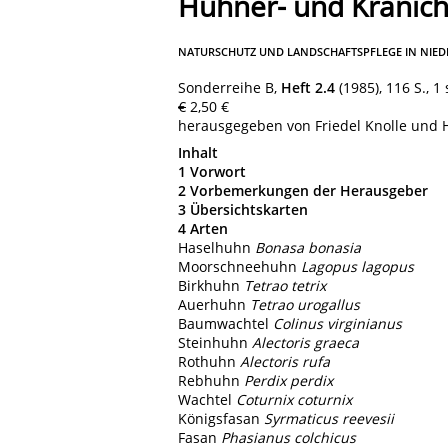
Hühner- und Kranich
NATURSCHUTZ UND LANDSCHAFTSPFLEGE IN NIE
Sonderreihe B,
Heft 2.4
(1985), 116 S., 
€
2,50 €
herausgegeben von Friedel Knolle und 
Inhalt
1 Vorwort
2 Vorbemerkungen der Herausgeber
3 Übersichtskarten
4 Arten
Haselhuhn
Bonasa bonasia
Moorschneehuhn
Lagopus lagopus
Birkhuhn
Tetrao tetrix
Auerhuhn
Tetrao urogallus
Baumwachtel
Colinus virginianus
Steinhuhn
Alectoris graeca
Rothuhn
Alectoris rufa
Rebhuhn
Perdix perdix
Wachtel
Coturnix coturnix
Königsfasan
Syrmaticus reevesii
Fasan
Phasianus colchicus