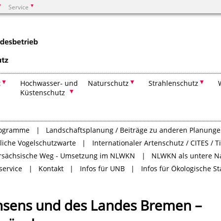
Service
Suchen
t
Hochwasser- und
Naturschutz
Strahlenschutz
Küstenschutz
rogramme
Landschaftsplanung / Beiträge zu anderen Planung
tliche Vogelschutzwarte
Internationaler Artenschutz / CITES / 
rsächsische Weg - Umsetzung im NLWKN
NLWKN als untere N
service
Kontakt
Infos für UNB
Infos für Ökologische S
hsens und des Landes Bremen –