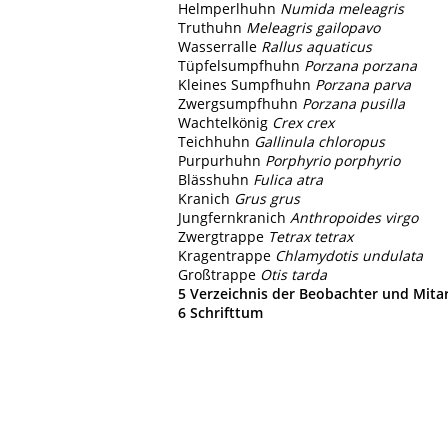
Helmperlhuhn
Numida meleagris
Truthuhn
Meleagris gailopavo
Wasserralle
Rallus aquaticus
Tüpfelsumpfhuhn
Porzana porzana
Kleines Sumpfhuhn
Porzana parva
Zwergsumpfhuhn
Porzana pusilla
Wachtelkönig
Crex crex
Teichhuhn
Gallinula chloropus
Purpurhuhn
Porphyrio porphyrio
Blässhuhn
Fulica atra
Kranich
Grus grus
Jungfernkranich
Anthropoides virgo
Zwergtrappe
Tetrax tetrax
Kragentrappe
Chlamydotis undulata
Großtrappe
Otis tarda
5 Verzeichnis der Beobachter und Mita
6 Schrifttum