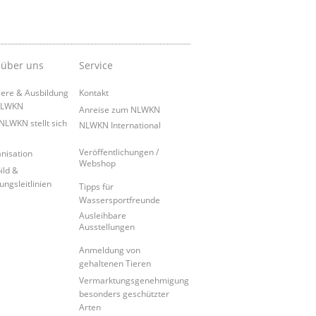
 über uns
Service
iere & Ausbildung
Kontakt
NLWKN
Anreise zum NLWKN
NLWKN stellt sich
NLWKN International
Veröffentlichungen /
nisation
Webshop
ild &
ungsleitlinien
Tipps für
Wassersportfreunde
Ausleihbare
Ausstellungen
Anmeldung von
gehaltenen Tieren
Vermarktungsgenehmigung
besonders geschützter
Arten