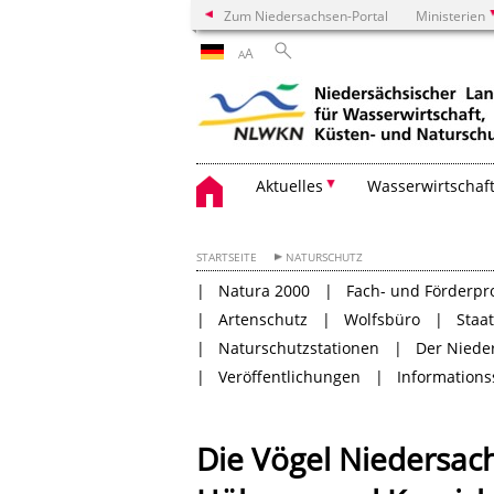
Zum Niedersachsen-Portal
Ministerien
A
A
Aktuelles
Wasserwirtschaf
STARTSEITE
NATURSCHUTZ
Natura 2000
Fach- und Förderp
Artenschutz
Wolfsbüro
Staa
Naturschutzstationen
Der Niede
Veröffentlichungen
Informations
Die Vögel Niedersac