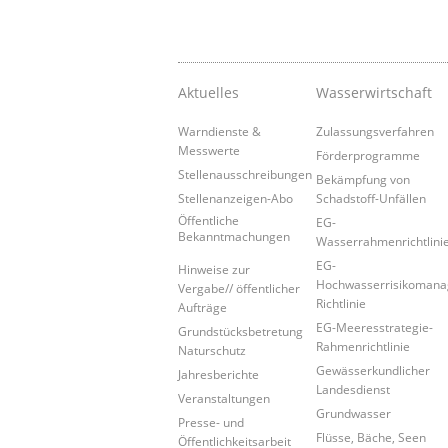
Aktuelles
Wasserwirtschaft
Warndienste &
Zulassungsverfahren
Messwerte
Förderprogramme
Stellenausschreibungen
Bekämpfung von
Stellenanzeigen-Abo
Schadstoff-Unfällen
Öffentliche
EG-
Bekanntmachungen
Wasserrahmenrichtlini
EG-
Hinweise zur
Hochwasserrisikoman
Vergabe// öffentlicher
Richtlinie
Aufträge
EG-Meeresstrategie-
Grundstücksbetretung
Rahmenrichtlinie
Naturschutz
Gewässerkundlicher
Jahresberichte
Landesdienst
Veranstaltungen
Grundwasser
Presse- und
Flüsse, Bäche, Seen
Öffentlichkeitsarbeit