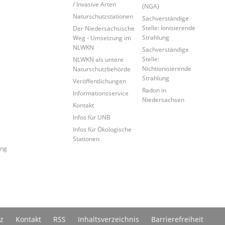
/ Invasive Arten
(NGA)
Naturschutzstationen
Sachverständige
Stelle: Ionisierende
Der Niedersächsische
Strahlung
Weg - Umsetzung im
NLWKN
Sachverständige
Stelle:
NLWKN als untere
Nichtionisierende
Naturschutzbehörde
Strahlung
Veröffentlichungen
Radon in
Informationsservice
Niedersachsen
Kontakt
Infos für UNB
Infos für Ökologische
Stationen
ung
z
Kontakt
RSS
Inhaltsverzeichnis
Barrierefreiheit