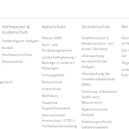
Hochwasser-&
Naturschutz
Strahlenschutz
Wir
Küstenschutz
Natura 2000
Strahlenschutz in
Karr
Landeseigene Anlagen
Niedersachsen - ein
im 
Fach- und
Kanäle
erster Überblick
Förderprogramme
Der 
Hochwasserschutz
Überwachung
vor
Landschaftsplanung /
kerntechnischer
Küstenschutz
Beiträge zu anderen
Orga
Anlagen
Planungen
e
Leitb
Überwachung der
Schutzgebiete
Führ
Umweltradioaktivität
agement-
Biotopschutz
(IMIS)
Artenschutz
Einleitung radioaktiver
Wolfsbüro
Stoffe nach
Wasserrecht
Staatliche
Vogelschutzwarte
Radiochemische
Analytik
Internationaler
Artenschutz / CITES /
Nuklearspezifische
Tierbestandsmeldung
Gefahrenabwehr