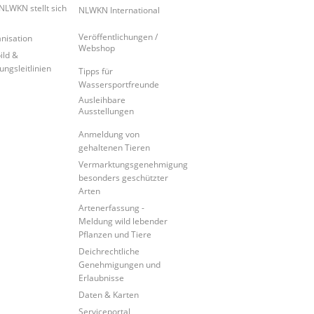
NLWKN stellt sich
NLWKN International
Veröffentlichungen /
nisation
Webshop
ild &
ungsleitlinien
Tipps für
Wassersportfreunde
Ausleihbare
Ausstellungen
Anmeldung von
gehaltenen Tieren
Vermarktungsgenehmigung
besonders geschützter
Arten
Artenerfassung -
Meldung wild lebender
Pflanzen und Tiere
Deichrechtliche
Genehmigungen und
Erlaubnisse
Daten & Karten
Serviceportal