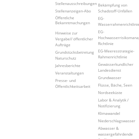
Stellenausschreibungen
Bekämpfung von
Stellenanzeigen-Abo
Schadstoff-Unfällen
Öffentliche
EG-
Bekanntmachungen
Wasserrahmenrichtlini
EG-
Hinweise zur
Hochwasserrisikoman
Vergabe// öffentlicher
Richtlinie
Aufträge
EG-Meeresstrategie-
Grundstücksbetretung
Rahmenrichtlinie
Naturschutz
Gewässerkundlicher
Jahresberichte
Landesdienst
Veranstaltungen
Grundwasser
Presse- und
Flüsse, Bäche, Seen
Öffentlichkeitsarbeit
Nordseeküste
Labor & Analytik /
Notifizierung
Klimawandel
Niederschlagswasser
Abwasser &
wassergefährdende