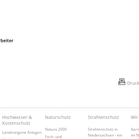
rbeiter
Druc
Hochwasser-&
Naturschutz
Strahlenschutz
Wir
Küstenschutz
Natura 2000
Strahlenschutz in
Karr
Landeseigene Anlagen
Niedersachsen - ein
im 
Fach- und