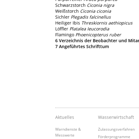
Schwarzstorch
Ciconia nigra
Weißstorch
Ciconia ciconia
Sichler
Plegadis falcinellus
Heiliger Ibis
Threskiornis aethiopicus
Löffler
Platalea Ieucorodia
Flamingo
Phoenicopterus ruber
6 Verzeichnis der Beobachter und Mita
7 Angeführtes Schrifttum
Aktuelles
Wasserwirtschaft
Warndienste &
Zulassungsverfahren
Messwerte
Förderprogramme