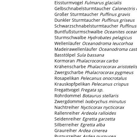
Eissturmvogel
Fulmarus glacialis
Gelbschnabelsturmtaucher
Calonectris
Großer Sturmtaucher
Puffinus gravis
Dunkler Sturmtaucher
Puffinus griseus
Schwarzschnabelsturmtaucher
Puffinus
Buntfußsturmschwalbe
Oceanites ocea
Sturmschwalbe
Hydrobates pelagicus
Wellenläufer
Oceanodroma Ieucorhoa
Madeirawellenläufer
Oceanodroma cast
Basstölpel
Sula bassana
Kormoran
Phalacrocorax carbo
Krähenscharbe
Phalacrocorax aristoteli
Zwergscharbe
Phalacrocorax pygmeus
Rosapelikan
Pelecanus onocrotalus
Krauskopfpelikan
Pelecanus crispus
Fregattvogel
Fregata sp.
Rohrdommel
Botaurus stellaris
Zwergdommel
Ixobrychus minutus
Nachtreiher
Nycticorax nycticorax
Rallenreiher
Ardeola ralloides
Seidenreiher
Egretta garzetta
Silberreiher
Egretta alba
Graureiher
Ardea cinerea
Purpurreiher
Ardea purpurea