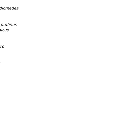
 diomedea
 puffinus
nicus
ro
s