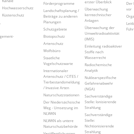
Kanäle
erster Überblick
Förderprogramme
Der 
Hochwasserschutz
Überwachung
vor
Landschaftsplanung /
kerntechnischer
Küstenschutz
Beiträge zu anderen
Orga
Anlagen
Planungen
e
Leitb
Überwachung der
Schutzgebiete
Führ
Umweltradioaktivität
agement-
Biotopschutz
(IMIS)
Artenschutz
Einleitung radioaktiver
Wolfsbüro
Stoffe nach
Wasserrecht
Staatliche
Vogelschutzwarte
Radiochemische
Analytik
Internationaler
Artenschutz / CITES /
Nuklearspezifische
Tierbestandsmeldung
Gefahrenabwehr
/ Invasive Arten
(NGA)
Naturschutzstationen
Sachverständige
Stelle: Ionisierende
Der Niedersächsische
Strahlung
Weg - Umsetzung im
NLWKN
Sachverständige
Stelle:
NLWKN als untere
Nichtionisierende
Naturschutzbehörde
Strahlung
Veröffentlichungen