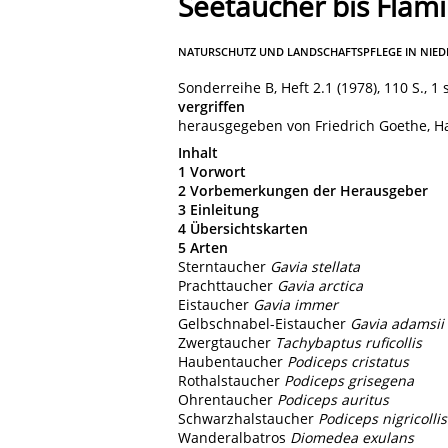
Seetaucher bis Flami
NATURSCHUTZ UND LANDSCHAFTSPFLEGE IN NIE
Sonderreihe B, Heft 2.1 (1978), 110 S., 
vergriffen
herausgegeben von Friedrich Goethe, 
Inhalt
1 Vorwort
2 Vorbemerkungen der Herausgeber
3 Einleitung
4 Übersichtskarten
5 Arten
Sterntaucher
Gavia stellata
Prachttaucher
Gavia arctica
Eistaucher
Gavia immer
Gelbschnabel-Eistaucher
Gavia adamsii
Zwergtaucher
Tachybaptus ruficollis
Haubentaucher
Podiceps cristatus
Rothalstaucher
Podiceps grisegena
Ohrentaucher
Podiceps auritus
Schwarzhalstaucher
Podiceps nigricollis
Wanderalbatros
Diomedea exulans