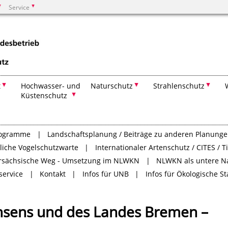
Service
Suchen
t
Hochwasser- und
Naturschutz
Strahlenschutz
Küstenschutz
rogramme
Landschaftsplanung / Beiträge zu anderen Planung
tliche Vogelschutzwarte
Internationaler Artenschutz / CITES / 
rsächsische Weg - Umsetzung im NLWKN
NLWKN als untere N
service
Kontakt
Infos für UNB
Infos für Ökologische S
hsens und des Landes Bremen –