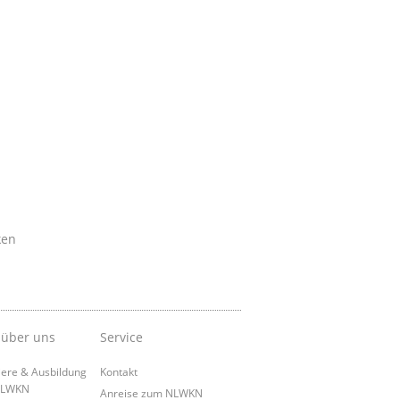
ken
 über uns
Service
iere & Ausbildung
Kontakt
NLWKN
Anreise zum NLWKN