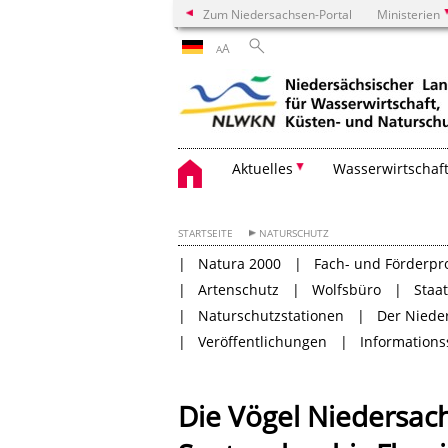
Zum Niedersachsen-Portal
Ministerien
A
A
Aktuelles
Wasserwirtschaf
STARTSEITE
NATURSCHUTZ
Natura 2000
Fach- und Förderp
Artenschutz
Wolfsbüro
Staa
Naturschutzstationen
Der Niede
Veröffentlichungen
Informations
Die Vögel Niedersac