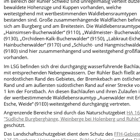
im Bereich der Rühler Schweiz sind unregelmäßig verteilt dutz
bewaldete Höhenzüge und Kuppen vorhanden, welche
weitestgehend mit wertbestimmenden Waldlebensraumtypen
bestanden sind. Große zusammenhängende Waldflächen befin
sich am Burgberg und am Breitestein. Die Waldlebensraumtyp
„Hainsimsen-Buchenwälder“ (9110), „Waldmeister- Buchenwäld
(9130), „Orchideen-Kalk-Buchenwälder“ (9150), „Labkraut-Eich
Hainbuchenwälder“ (9170) und „Schlucht- und Hangmischwäld
(9180) sind hier zusammenhängend und weitestgehend großflä
vorhanden.
Im LSG befinden sich drei durchgängig wasserführende Bachlä
mit entsprechenden Nebengewässern. Der Rühler Bach fließt 
nordöstlichen Rand des Gebietes, der Bremkebach am östliche
Rand und am äußersten südöstlichen Rand auf einer Strecke vo
1 km der Forstbach. An diesen Bachläufen und ihren Zuläufen i
der wertbestimmende Waldlebensraumtyp „Auenwälder mit Erl
Esche, Weide“ (91E0) weitestgehend durchgängig vertreten.
Angrenzende Bereiche sind durch das Naturschutzgebiet
HA 1
"Südliche Burgberghänge, Weinberge bei Holenberg und Rühle
geschützt.
Das Landschaftsschutzgebiet dient dem Schutz des
FFH-Gebiet