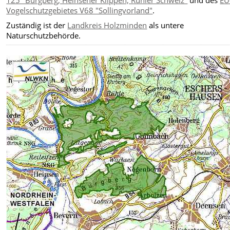
125 "Burgberg, Heinsener Klippen, Rühler Schweiz"
und des
EU
Vogelschutzgebietes V68 "Sollingvorland"
.
Zuständig ist der
Landkreis Holzminden
als untere
Naturschutzbehörde.