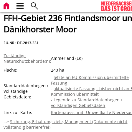
FFH-Gebiet 236 Fintlandsmoor u
Dänikhorster Moor
EU-NR.: DE-2813-331
Zuständige
Ammerland (LK)
Naturschutzbehörde(n)
:
Fläche:
240 ha
-
letzte an EU-Kommission übermittelte
Fassung
Standarddatenbogen /
-
aktualisierte Fassung - bisher nicht an 
Vollständige
Kommission übermittelt
Gebietsdaten:
-
Legende zu Standarddatenbogen /
vollständigen Gebietsdaten
Link zur Karte:
Kartenausschnitt Umweltkarte Niedersa
-->
Sicherung, Erhaltungsziele, Management (Dokumente nicht
vollständig barrierefrei)