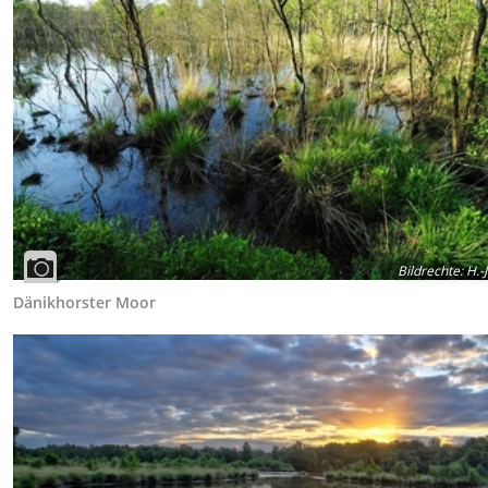
Bildrechte
:
H.-J
Dänikhorster Moor