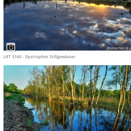
Bildrechte
:
H.-J
LRT 3160 - Dystrophes Stillgewässer