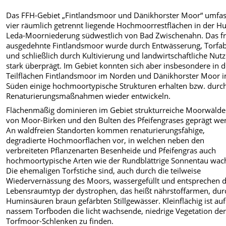
Das FFH-Gebiet „Fintlandsmoor und Dänikhorster Moor“ umfas
vier räumlich getrennt liegende Hochmoorrestflächen in der Hu
Leda-Moorniederung südwestlich von Bad Zwischenahn. Das f
ausgedehnte Fintlandsmoor wurde durch Entwässerung, Torfa
und schließlich durch Kultivierung und landwirtschaftliche Nut
stark überprägt. Im Gebiet konnten sich aber insbesondere in 
Teilflächen Fintlandsmoor im Norden und Dänikhorster Moor 
Süden einige hochmoortypische Strukturen erhalten bzw. durc
Renaturierungsmaßnahmen wieder entwickeln.
Flächenmäßig dominieren im Gebiet strukturreiche Moorwälder
von Moor-Birken und den Bulten des Pfeifengrases geprägt we
An waldfreien Standorten kommen renaturierungsfähige,
degradierte Hochmoorflächen vor, in welchen neben den
verbreiteten Pflanzenarten Besenheide und Pfeifengras auch
hochmoortypische Arten wie der Rundblättrige Sonnentau wac
Die ehemaligen Torfstiche sind, auch durch die teilweise
Wiedervernässung des Moors, wassergefüllt und entsprechen
Lebensraumtyp der dystrophen, das heißt nährstoffarmen, dur
Huminsäuren braun gefärbten Stillgewässer. Kleinflächig ist auf
nassem Torfboden die licht wachsende, niedrige Vegetation de
Torfmoor-Schlenken zu finden.