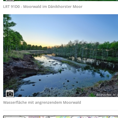
LRT 91D0 - Moorwald im Dänikhorster Moor
Bildrechte
:
H.-J
Wasserfläche mit angrenzendem Moorwald