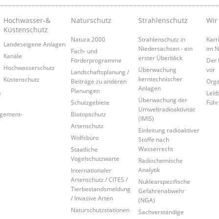
Hochwasser-&
Naturschutz
Strahlenschutz
Wir
Küstenschutz
Natura 2000
Strahlenschutz in
Karr
Landeseigene Anlagen
Niedersachsen - ein
im 
Fach- und
Kanäle
erster Überblick
Förderprogramme
Der 
Hochwasserschutz
Überwachung
vor
Landschaftsplanung /
kerntechnischer
Küstenschutz
Beiträge zu anderen
Orga
Anlagen
Planungen
e
Leitb
Überwachung der
Schutzgebiete
Führ
Umweltradioaktivität
agement-
Biotopschutz
(IMIS)
Artenschutz
Einleitung radioaktiver
Wolfsbüro
Stoffe nach
Wasserrecht
Staatliche
Vogelschutzwarte
Radiochemische
Analytik
Internationaler
Artenschutz / CITES /
Nuklearspezifische
Tierbestandsmeldung
Gefahrenabwehr
/ Invasive Arten
(NGA)
Naturschutzstationen
Sachverständige