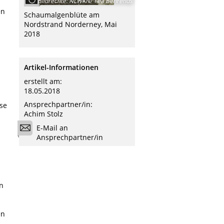
Bildrechte
:
NLWKN/ Tea Behrends
en
Schaumalgenblüte am
Nordstrand Norderney, Mai
2018
Artikel-Informationen
erstellt am:
18.05.2018
Ansprechpartner/in:
se
Achim Stolz
E-Mail an
Ansprechpartner/in
s
on
en