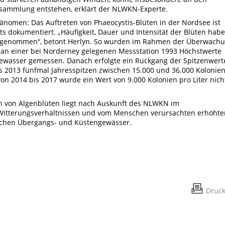
nsammlung entstehen, erklärt der NLWKN-Experte.
änomen: Das Auftreten von Phaeocystis-Blüten in der Nordsee ist
ts dokumentiert. „Häufigkeit, Dauer und Intensität der Blüten hab
zugenommen“, betont Herlyn. So wurden im Rahmen der Überwach
an einer bei Norderney gelegenen Messstation 1993 Höchstwerte
Seewasser gemessen. Danach erfolgte ein Rückgang der Spitzenwert
s 2013 fünfmal Jahresspitzen zwischen 15.000 und 36.000 Kolonie
von 2014 bis 2017 wurde ein Wert von 9.000 Kolonien pro Liter nich
en von Algenblüten liegt nach Auskunft des NLWKN im
itterungsverhältnissen und vom Menschen verursachten erhöhte
ischen Übergangs- und Küstengewässer.
Druc