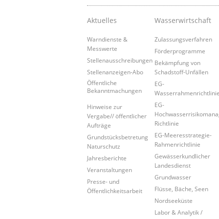
Aktuelles
Wasserwirtschaft
Warndienste &
Zulassungsverfahren
Messwerte
Förderprogramme
Stellenausschreibungen
Bekämpfung von
Stellenanzeigen-Abo
Schadstoff-Unfällen
Öffentliche
EG-
Bekanntmachungen
Wasserrahmenrichtlini
EG-
Hinweise zur
Hochwasserrisikoman
Vergabe// öffentlicher
Richtlinie
Aufträge
EG-Meeresstrategie-
Grundstücksbetretung
Rahmenrichtlinie
Naturschutz
Gewässerkundlicher
Jahresberichte
Landesdienst
Veranstaltungen
Grundwasser
Presse- und
Flüsse, Bäche, Seen
Öffentlichkeitsarbeit
Nordseeküste
Labor & Analytik /