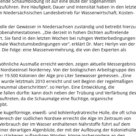
ende Schaumbildung ist auf eine Blüte der sogenannten
uführen. Ihre Häufigkeit, Dauer und Intensität haben in den letzt
 Niedersächsischen Landesbetrieb für Wasserwirtschaft, Küsten-
rolle der Gewässer in Niedersachsen zuständig und betreibt hierzu
robenahmestationen. „Die derzeit in hohen Dichten auftretende
rt. Sie fand in den letzten Wochen bei ruhigen Wetterbedingungen
male Wachstumsbedingungen vor“, erklärt Dr. Marc Herlyn von der
 Die Folge: eine Massenvermehrung, die von den Experten als
wöhnliche Ausmaße erreicht werden, zeigen aktuelle Messergebnis
ordseeinsel Norderney. Von der biologischen Arbeitsgruppe des
r 19.500 Kolonien der Alge pro Liter Seewasser gemessen. „Eine
wurde letztmals 2010 erreicht und seit Beginn der regelmäßigen
eunmal überschritten“, so Herlyn. Eine Entwicklung, die
ge fallen dürfte: kann doch neben der Trübung und Verfärbung de
ftreten, da die Schaumalge eine flüchtige, organische
ibt.
 kugelförmige, eiweiß- und kohlenhydratreiche Hülle, die oft sch
Bereich der südlichen Nordsee erreicht die Alge im Zeitraum von
r Verbrauch der im Wasser enthaltenen Nährstoffe führt auf dem
r derartigen Algenblüte, der mit der Auflösung der Koloniehüll
zu stärkeren auflandigen Winden, könne insbesondere an den