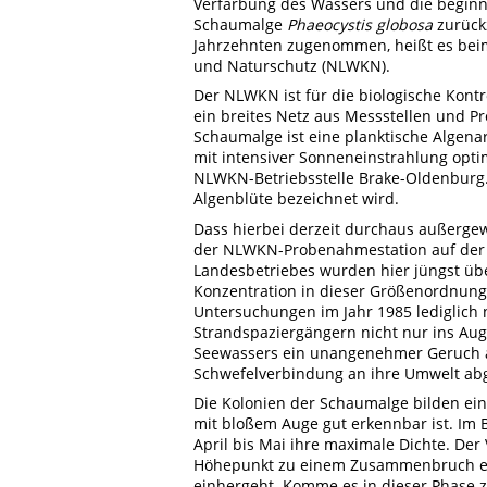
Verfärbung des Wassers und die beginn
Schaumalge
Phaeocystis globosa
zurückz
Jahrzehnten zugenommen, heißt es beim
und Naturschutz (NLWKN).
Der NLWKN ist für die biologische Kont
ein breites Netz aus Messstellen und P
Schaumalge ist eine planktische Algena
mit intensiver Sonneneinstrahlung opti
NLWKN-Betriebsstelle Brake-Oldenburg.
Algenblüte bezeichnet wird.
Dass hierbei derzeit durchaus außerge
der NLWKN-Probenahmestation auf der N
Landesbetriebes wurden hier jüngst übe
Konzentration in dieser Größenordnung 
Untersuchungen im Jahr 1985 lediglich n
Strandspaziergängern nicht nur ins Au
Seewassers ein unangenehmer Geruch au
Schwefelverbindung an ihre Umwelt abg
Die Kolonien der Schaumalge bilden eine
mit bloßem Auge gut erkennbar ist. Im 
April bis Mai ihre maximale Dichte. De
Höhepunkt zu einem Zusammenbruch eine
einhergeht. Komme es in dieser Phase 