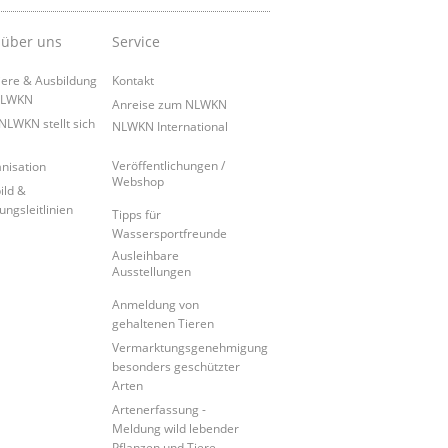
 über uns
Service
iere & Ausbildung
Kontakt
NLWKN
Anreise zum NLWKN
NLWKN stellt sich
NLWKN International
Veröffentlichungen /
nisation
Webshop
ild &
ungsleitlinien
Tipps für
Wassersportfreunde
Ausleihbare
Ausstellungen
Anmeldung von
gehaltenen Tieren
Vermarktungsgenehmigung
besonders geschützter
Arten
Artenerfassung -
Meldung wild lebender
Pflanzen und Tiere