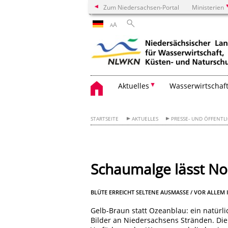
Zum Niedersachsen-Portal
Ministerien
A
A
Aktuelles
Wasserwirtschaf
STARTSEITE
AKTUELLES
PRESSE- UND ÖFFENTLI
Schaumalge lässt No
BLÜTE ERREICHT SELTENE AUSMASSE / VOR ALLEM 
Gelb-Braun statt Ozeanblau: ein natürl
Bilder an Niedersachsens Stränden. Di