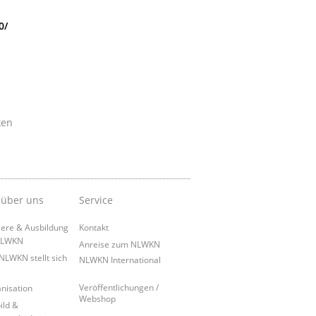
0/
ken
 über uns
Service
iere & Ausbildung
Kontakt
NLWKN
Anreise zum NLWKN
NLWKN stellt sich
NLWKN International
Veröffentlichungen /
nisation
Webshop
ild &