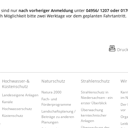
 sind nur
nach vorheriger Anmeldung
unter
04956/ 1207 oder 017
Möglichkeit bitte zwei Werktage vor dem geplanten Fahrtantritt.
Druc
Hochwasser-&
Naturschutz
Strahlenschutz
Wir
Küstenschutz
Natura 2000
Strahlenschutz in
Karr
Landeseigene Anlagen
Niedersachsen - ein
im 
Fach- und
Kanäle
erster Überblick
Förderprogramme
Der 
Hochwasserschutz
Überwachung
vor
Landschaftsplanung /
kerntechnischer
Küstenschutz
Beiträge zu anderen
Orga
Anlagen
Planungen
e
Leitb
Überwachung der