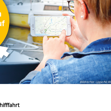
Bildrechte
:
Lippe/NLW
hifffahrt