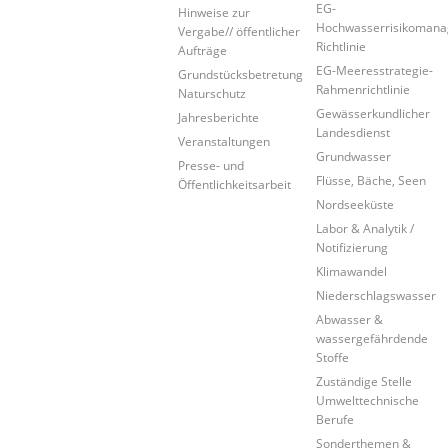
EG-
Hinweise zur
Hochwasserrisikoman
Vergabe// öffentlicher
Richtlinie
Aufträge
EG-Meeresstrategie-
Grundstücksbetretung
Rahmenrichtlinie
Naturschutz
Gewässerkundlicher
Jahresberichte
Landesdienst
Veranstaltungen
Grundwasser
Presse- und
Flüsse, Bäche, Seen
Öffentlichkeitsarbeit
Nordseeküste
Labor & Analytik /
Notifizierung
Klimawandel
Niederschlagswasser
Abwasser &
wassergefährdende
Stoffe
Zuständige Stelle
Umwelttechnische
Berufe
Sonderthemen &