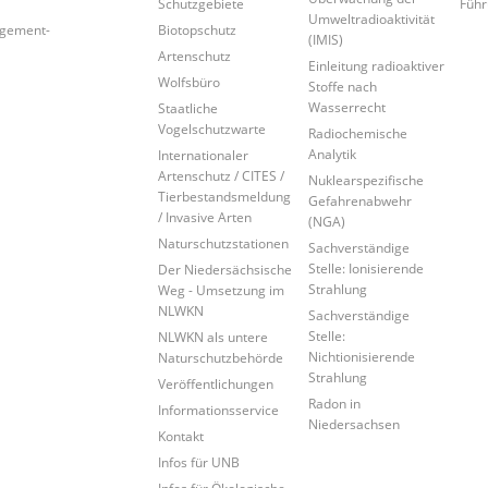
Schutzgebiete
Führ
Umweltradioaktivität
agement-
Biotopschutz
(IMIS)
Artenschutz
Einleitung radioaktiver
Wolfsbüro
Stoffe nach
Wasserrecht
Staatliche
Vogelschutzwarte
Radiochemische
Analytik
Internationaler
Artenschutz / CITES /
Nuklearspezifische
Tierbestandsmeldung
Gefahrenabwehr
/ Invasive Arten
(NGA)
Naturschutzstationen
Sachverständige
Stelle: Ionisierende
Der Niedersächsische
Strahlung
Weg - Umsetzung im
NLWKN
Sachverständige
Stelle:
NLWKN als untere
Nichtionisierende
Naturschutzbehörde
Strahlung
Veröffentlichungen
Radon in
Informationsservice
Niedersachsen
Kontakt
Infos für UNB
Infos für Ökologische