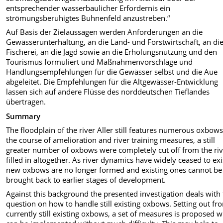
entsprechender wasserbaulicher Erfordernis ein
strömungsberuhigtes Buhnenfeld anzustreben.“
Auf Basis der Zielaussagen werden Anforderungen an die
Gewässerunterhaltung, an die Land- und Forstwirtschaft, an di
Fischerei, an die Jagd sowie an die Erholungsnutzung und den
Tourismus formuliert und Maßnahmenvorschläge und
Handlungsempfehlungen für die Gewässer selbst und die Aue
abgeleitet. Die Empfehlungen für die Altgewässer-Entwicklung
lassen sich auf andere Flüsse des norddeutschen Tieflandes
übertragen.
Summary
The floodplain of the river Aller still features numerous oxbows
the course of amelioration and river training measures, a still
greater number of oxbows were completely cut off from the riv
filled in altogether. As river dynamics have widely ceased to exi
new oxbows are no longer formed and existing ones cannot be
brought back to earlier stages of development.
Against this background the presented investigation deals with
question on how to handle still existing oxbows. Setting out fr
currently still existing oxbows, a set of measures is proposed 