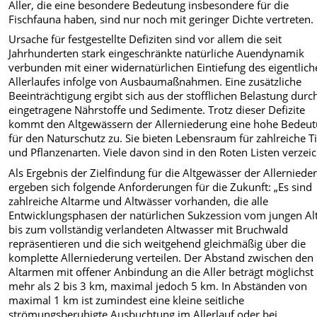
Aller, die eine besondere Bedeutung insbesondere für die
Fischfauna haben, sind nur noch mit geringer Dichte vertreten.
Ursache für festgestellte Defiziten sind vor allem die seit
Jahrhunderten stark eingeschränkte natürliche Auendynamik
verbunden mit einer widernatürlichen Eintiefung des eigentlic
Allerlaufes infolge von Ausbaumaßnahmen. Eine zusätzliche
Beeinträchtigung ergibt sich aus der stofflichen Belastung durc
eingetragene Nährstoffe und Sedimente. Trotz dieser Defizite
kommt den Altgewässern der Allerniederung eine hohe Bedeu
für den Naturschutz zu. Sie bieten Lebensraum für zahlreiche Ti
und Pflanzenarten. Viele davon sind in den Roten Listen verzeic
Als Ergebnis der Zielfindung für die Altgewässer der Allerniede
ergeben sich folgende Anforderungen für die Zukunft: „Es sind
zahlreiche Altarme und Altwässer vorhanden, die alle
Entwicklungsphasen der natürlichen Sukzession vom jungen A
bis zum vollständig verlandeten Altwasser mit Bruchwald
repräsentieren und die sich weitgehend gleichmäßig über die
komplette Allerniederung verteilen. Der Abstand zwischen den
Altarmen mit offener Anbindung an die Aller beträgt möglichst 
mehr als 2 bis 3 km, maximal jedoch 5 km. In Abständen von
maximal 1 km ist zumindest eine kleine seitliche
strömungsberuhigte Ausbuchtung im Allerlauf oder bei