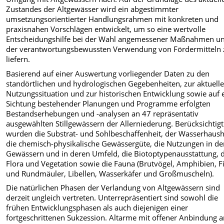
Zustandes der Altgewässer wird ein abgestimmter
umsetzungsorientierter Handlungsrahmen mit konkreten und
praxisnahen Vorschlägen entwickelt, um so eine wertvolle
Entscheidungshilfe bei der Wahl angemessener Maßnahmen u
der verantwortungsbewussten Verwendung von Fördermitteln 
liefern.
Basierend auf einer Auswertung vorliegender Daten zu den
standörtlichen und hydrologischen Gegebenheiten, zur aktuell
Nutzungssituation und zur historischen Entwicklung sowie auf 
Sichtung bestehender Planungen und Programme erfolgten
Bestandserhebungen und -analysen an 47 repräsentativ
ausgewählten Stillgewässern der Allerniederung. Berücksichtigt
wurden die Substrat- und Sohlbeschaffenheit, der Wasserhaush
die chemisch-physikalische Gewässergüte, die Nutzungen in d
Gewässern und in deren Umfeld, die Biotoptypenausstattung, d
Flora und Vegetation sowie die Fauna (Brutvögel, Amphibien, F
und Rundmäuler, Libellen, Wasserkäfer und Großmuscheln).
Die natürlichen Phasen der Verlandung von Altgewässern sind
derzeit ungleich vertreten. Unterrepräsentiert sind sowohl die
frühen Entwicklungsphasen als auch diejenigen einer
fortgeschrittenen Sukzession. Altarme mit offener Anbindung a