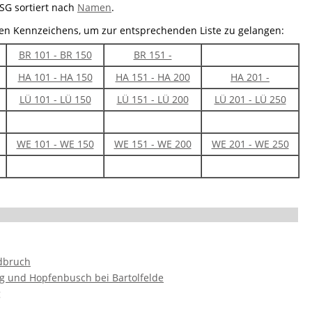
NSG sortiert nach
Namen
.
ten Kennzeichens, um zur entsprechenden Liste zu gelangen:
BR 101 - BR 150
BR 151 -
HA 101 - HA 150
HA 151 - HA 200
HA 201 -
LÜ 101 - LÜ 150
LÜ 151 - LÜ 200
LÜ 201 - LÜ 250
WE 101 - WE 150
WE 151 - WE 200
WE 201 - WE 250
dbruch
g und Hopfenbusch bei Bartolfelde
g