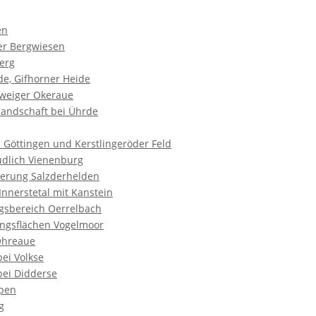
en
er Bergwiesen
erg
de, Gifhorner Heide
weiger Okeraue
landschaft bei Ührde
 Göttingen und Kerstlingeröder Feld
üdlich Vienenburg
derung Salzderhelden
 Innerstetal mit Kanstein
gsbereich Oerrelbach
ungsflächen Vogelmoor
Ohreaue
ei Volkse
bei Didderse
ppen
g