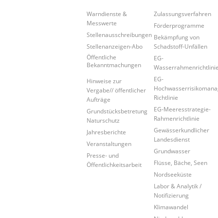
Warndienste &
Zulassungsverfahren
Messwerte
Förderprogramme
Stellenausschreibungen
Bekämpfung von
Stellenanzeigen-Abo
Schadstoff-Unfällen
Öffentliche
EG-
Bekanntmachungen
Wasserrahmenrichtlini
EG-
Hinweise zur
Hochwasserrisikoman
Vergabe// öffentlicher
Richtlinie
Aufträge
EG-Meeresstrategie-
Grundstücksbetretung
Rahmenrichtlinie
Naturschutz
Gewässerkundlicher
Jahresberichte
Landesdienst
Veranstaltungen
Grundwasser
Presse- und
Flüsse, Bäche, Seen
Öffentlichkeitsarbeit
Nordseeküste
Labor & Analytik /
Notifizierung
Klimawandel