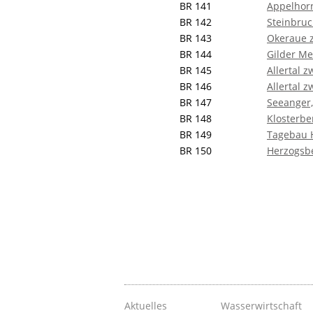
BR 141
Appelhor
BR 142
Steinbru
BR 143
Okeraue 
BR 144
Gilder M
BR 145
Allertal 
BR 146
Allertal 
BR 147
Seeanger,
BR 148
Klosterbe
BR 149
Tagebau 
BR 150
Herzogsb
Aktuelles
Wasserwirtschaft