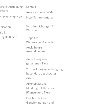
iere & Ausbildung
Kontakt
NLWKN
Anreise zum NLWKN
NLWKN stellt sich
NLWKN International
Veröffentlichungen /
nisation
Webshop
ild &
ungsleitlinien
Tipps für
Wassersportfreunde
Ausleihbare
Ausstellungen
Anmeldung von
gehaltenen Tieren
Vermarktungsgenehmigung
besonders geschützter
Arten
Artenerfassung -
Meldung wild lebender
Pflanzen und Tiere
Deichrechtliche
Genehmigungen und