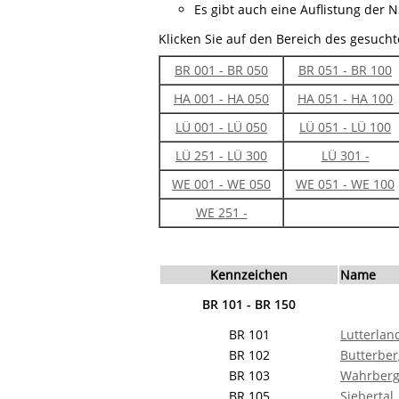
Es gibt auch eine Auflistung der 
Klicken Sie auf den Bereich des gesuch
BR 001 - BR 050
BR 051 - BR 100
HA 001 - HA 050
HA 051 - HA 100
LÜ 001 - LÜ 050
LÜ 051 - LÜ 100
LÜ 251 - LÜ 300
LÜ 301 -
WE 001 - WE 050
WE 051 - WE 100
WE 251 -
Kennzeichen
Name
BR 101 - BR 150
BR 101
Lutterlan
BR 102
Butterber
BR 103
Wahrber
BR 105
Siebertal