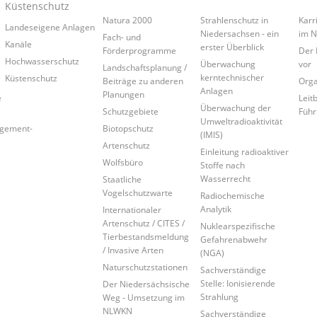
Küstenschutz
Natura 2000
Strahlenschutz in
Karr
Landeseigene Anlagen
Niedersachsen - ein
im 
Fach- und
Kanäle
erster Überblick
Förderprogramme
Der 
Hochwasserschutz
Überwachung
vor
Landschaftsplanung /
kerntechnischer
Küstenschutz
Beiträge zu anderen
Orga
Anlagen
Planungen
e
Leitb
Überwachung der
Schutzgebiete
Führ
Umweltradioaktivität
agement-
Biotopschutz
(IMIS)
Artenschutz
Einleitung radioaktiver
Wolfsbüro
Stoffe nach
Wasserrecht
Staatliche
Vogelschutzwarte
Radiochemische
Analytik
Internationaler
Artenschutz / CITES /
Nuklearspezifische
Tierbestandsmeldung
Gefahrenabwehr
/ Invasive Arten
(NGA)
Naturschutzstationen
Sachverständige
Stelle: Ionisierende
Der Niedersächsische
Strahlung
Weg - Umsetzung im
NLWKN
Sachverständige