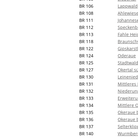
BR 106
Lappwald
BR 108
Ahlewies
BR 111
Johannes
BR 112
Speckenb
BR 113
Fahle Hei
BR 118
Braunsch
BR 122
Gipskarst
BR 124
Oderaue
BR 125
Stadtwald
BR 127
Okertal s
BR 130
Leinenie
BR 131
Mittleres
BR 132
Niederun
BR 133
Erweiter
BR 134
Mittlere 
BR 135
Okeraue b
BR 136
Okeraue 
BR 137
Selterkli
BR 140
Wurmber