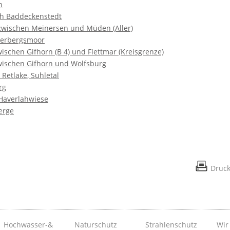
n
ch Baddeckenstedt
zwischen Meinersen und Müden (Aller)
eerbergsmoor
zwischen Gifhorn (B 4) und Flettmar (Kreisgrenze)
zwischen Gifhorn und Wolfsburg
 Retlake, Suhletal
rg
Haverlahwiese
erge
Druc
Hochwasser-&
Naturschutz
Strahlenschutz
Wir