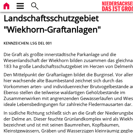
Landschaftsschutzgebiet
"Wiekhorn-Graftanlagen"
KENNZEICHEN: LSG DEL 001
Die Graft als größte innerstädtische Parkanlage und die
Wiesenlandschaft der Wiekhorn bilden zusammen das gleichn
183 ha große Landschaftsschutzgebiet im Herzen von Delmenh
Den Mittelpunkt der Graftanlagen bildet die Burginsel. Vor alle
hier wachsende alte Baumbestand zeichnet sich durch das
Vorkommen arten- und individuenreicher Brutvogelbestände a
Ebenso stellen die teilweise waldartigen Gehölzbestände im
Zusammenwirken mit angrenzenden Gewässerläufen und Wie
ideale Lebensbedingungen für zahlreiche Fledermausarten dar.
In südliche Richtung schließt sich an die Graft der Niederungsb
der Delme an. Dieser feuchte Grünlandkomplex wird als Wiek
bezeichnet und ist mit seinen Baumreihen, Kopfbäumen,
Kleinstgewässern, Gräben und Wasserzügen kleinräumig geglie