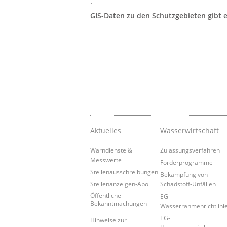
.
GIS-Daten zu den Schutzgebieten gibt e
Aktuelles
Wasserwirtschaft
Warndienste &
Zulassungsverfahren
Messwerte
Förderprogramme
Stellenausschreibungen
Bekämpfung von
Stellenanzeigen-Abo
Schadstoff-Unfällen
Öffentliche
EG-
Bekanntmachungen
Wasserrahmenrichtlini
EG-
Hinweise zur