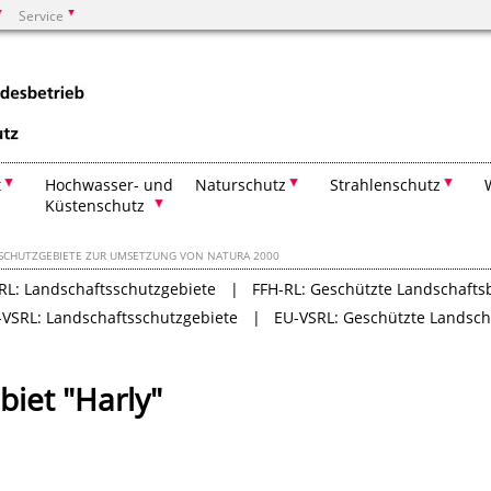
Service
Suchen
t
Hochwasser- und
Naturschutz
Strahlenschutz
Küstenschutz
SCHUTZGEBIETE ZUR UMSETZUNG VON NATURA 2000
RL: Landschaftsschutzgebiete
FFH-RL: Geschützte Landschafts
-VSRL: Landschaftsschutzgebiete
EU-VSRL: Geschützte Landsch
iet "Harly"