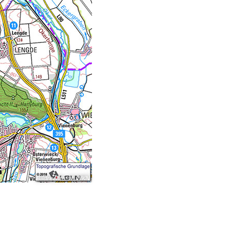
Bildrechte
:
NLWKN