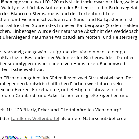
r Höhenlage von etwa 160-220 m NN ein trockenwarmer Hangwald a
Waldtyps gehört das Auftreten der Elsbeere; in der Bodenvegetat
ten des Blauroten Steinsamens und der Türkenbund-Lilie
hen- und Eichenmischwäldern auf Sand- und Kalkgesteinen ist
mit zahlreichen Spuren des früheren Kalibergbaus (Stollen, Halden
brüchen. Einbezogen wurde der naturnahe Abschnitt des Weddebach
 überwiegend naturnahe Waldstück am Motten- und Heisterberg 
et vorrangig ausgewählt aufgrund des Vorkommens einer gut
roßflächigen Bestandes der Waldmeister-Buchenwälder. Darüber
bensraumtypen, insbesondere von Hainsimsen-Buchenwald,
rlen-Eschenwald vor.
en Flächen umgeben, im Süden liegen zwei Streuobstwiesen. Der
liegenden landwirtschaftlichen Flächen weist durch sein
reichen Hecken, Einzelbäume, unbefestigten Fahrwegen mit
reuten Grünland- und Ackerflächen eine große Eigenheit und
ts Nr. 123 "Harly, Ecker und Okertal nördlich Vienenburg".
 der
Landkreis Wolfenbüttel
als untere Naturschutzbehörde.