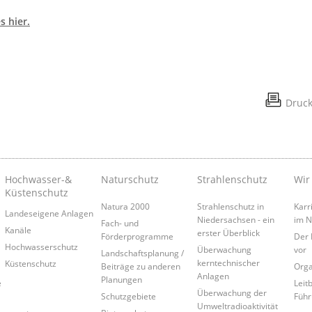
s hier.
Druc
Hochwasser-&
Naturschutz
Strahlenschutz
Wir
Küstenschutz
Natura 2000
Strahlenschutz in
Karr
Landeseigene Anlagen
Niedersachsen - ein
im 
Fach- und
Kanäle
erster Überblick
Förderprogramme
Der 
Hochwasserschutz
Überwachung
vor
Landschaftsplanung /
kerntechnischer
Küstenschutz
Beiträge zu anderen
Orga
Anlagen
Planungen
e
Leitb
Überwachung der
Schutzgebiete
Führ
Umweltradioaktivität