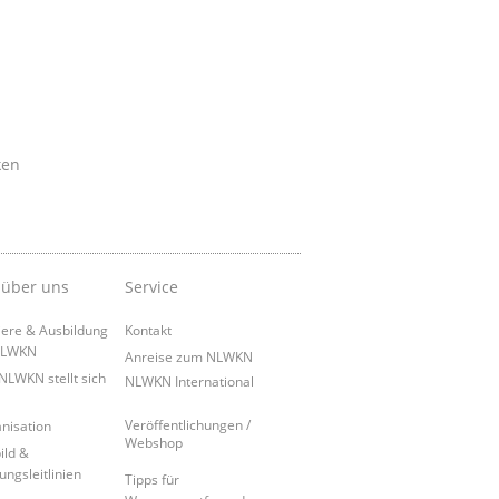
ken
 über uns
Service
iere & Ausbildung
Kontakt
NLWKN
Anreise zum NLWKN
NLWKN stellt sich
NLWKN International
Veröffentlichungen /
nisation
Webshop
ild &
ungsleitlinien
Tipps für