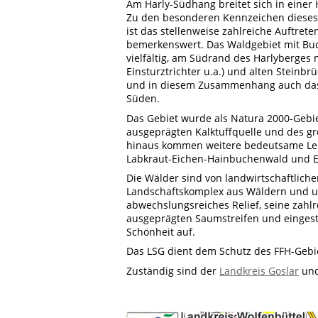
Am Harly-Südhang breitet sich in eine
Zu den besonderen Kennzeichen dieses 
ist das stellenweise zahlreiche Auftre
bemerkenswert. Das Waldgebiet mit Buc
vielfältig, am Südrand des Harlyberges 
Einsturztrichter u.a.) und alten Stein
und in diesem Zusammenhang auch das
Süden.
Das Gebiet wurde als Natura 2000-Gebi
ausgeprägten Kalktuffquelle und des g
hinaus kommen weitere bedeutsame Le
Labkraut-Eichen-Hainbuchenwald und E
Die Wälder sind von landwirtschaftlich
Landschaftskomplex aus Wäldern und um
abwechslungsreiches Relief, seine zahl
ausgeprägten Saumstreifen und eingest
Schönheit auf.
Das LSG dient dem Schutz des FFH-Gebie
Zuständig sind der
Landkreis Goslar
und