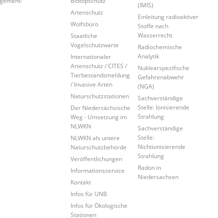
agement-
Biotopschutz
(IMIS)
Artenschutz
Einleitung radioaktiver
Wolfsbüro
Stoffe nach
Wasserrecht
Staatliche
Vogelschutzwarte
Radiochemische
Analytik
Internationaler
Artenschutz / CITES /
Nuklearspezifische
Tierbestandsmeldung
Gefahrenabwehr
/ Invasive Arten
(NGA)
Naturschutzstationen
Sachverständige
Stelle: Ionisierende
Der Niedersächsische
Strahlung
Weg - Umsetzung im
NLWKN
Sachverständige
Stelle:
NLWKN als untere
Nichtionisierende
Naturschutzbehörde
Strahlung
Veröffentlichungen
Radon in
Informationsservice
Niedersachsen
Kontakt
Infos für UNB
Infos für Ökologische
Stationen