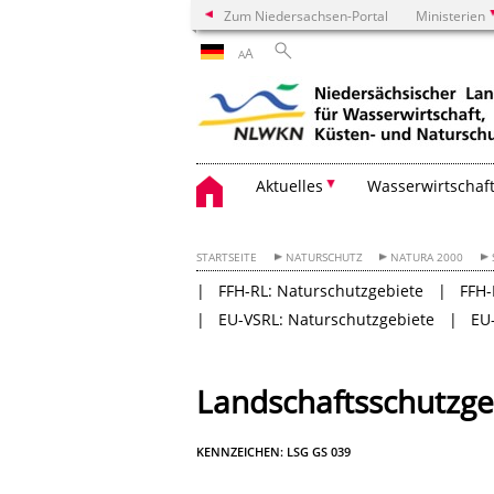
Zum Niedersachsen-Portal
Ministerien
A
A
Aktuelles
Wasserwirtschaf
STARTSEITE
NATURSCHUTZ
NATURA 2000
FFH-RL: Naturschutzgebiete
FFH-
EU-VSRL: Naturschutzgebiete
EU
Landschaftsschutzgeb
KENNZEICHEN: LSG GS 039