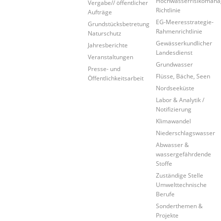
Hochwasserrisikoman
Vergabe// öffentlicher
Richtlinie
Aufträge
EG-Meeresstrategie-
Grundstücksbetretung
Rahmenrichtlinie
Naturschutz
Gewässerkundlicher
Jahresberichte
Landesdienst
Veranstaltungen
Grundwasser
Presse- und
Flüsse, Bäche, Seen
Öffentlichkeitsarbeit
Nordseeküste
Labor & Analytik /
Notifizierung
Klimawandel
Niederschlagswasser
Abwasser &
wassergefährdende
Stoffe
Zuständige Stelle
Umwelttechnische
Berufe
Sonderthemen &
Projekte