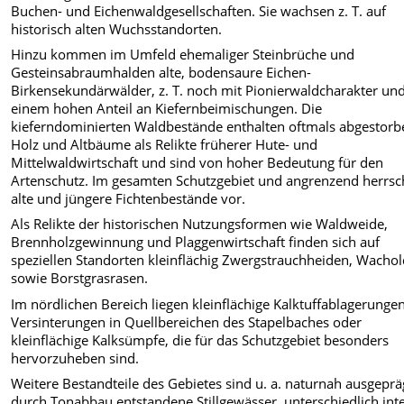
Buchen- und Eichenwaldgesellschaften. Sie wachsen z. T. auf
historisch alten Wuchsstandorten.
Hinzu kommen im Umfeld ehemaliger Steinbrüche und
Gesteinsabraumhalden alte, bodensaure Eichen-
Birkensekundärwälder, z. T. noch mit Pionierwaldcharakter un
einem hohen Anteil an Kiefernbeimischungen. Die
kieferndominierten Waldbestände enthalten oftmals abgestorb
Holz und Altbäume als Relikte früherer Hute- und
Mittelwaldwirtschaft und sind von hoher Bedeutung für den
Artenschutz. Im gesamten Schutzgebiet und angrenzend herrs
alte und jüngere Fichtenbestände vor.
Als Relikte der historischen Nutzungsformen wie Waldweide,
Brennholzgewinnung und Plaggenwirtschaft finden sich auf
speziellen Standorten kleinflächig Zwergstrauchheiden, Wachol
sowie Borstgrasrasen.
Im nördlichen Bereich liegen kleinflächige Kalktuffablagerunge
Versinterungen in Quellbereichen des Stapelbaches oder
kleinflächige Kalksümpfe, die für das Schutzgebiet besonders
hervorzuheben sind.
Weitere Bestandteile des Gebietes sind u. a. naturnah ausgeprä
durch Tonabbau entstandene Stillgewässer, unterschiedlich int