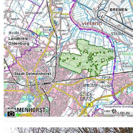
Bildrechte
:
NLW