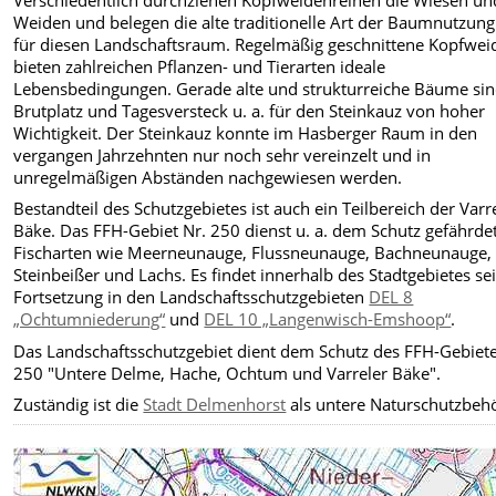
Weiden und belegen die alte traditionelle Art der Baumnutzun
für diesen Landschaftsraum. Regelmäßig geschnittene Kopfwei
bieten zahlreichen Pflanzen- und Tierarten ideale
Lebensbedingungen. Gerade alte und strukturreiche Bäume sin
Brutplatz und Tagesversteck u. a. für den Steinkauz von hoher
Wichtigkeit. Der Steinkauz konnte im Hasberger Raum in den
vergangen Jahrzehnten nur noch sehr vereinzelt und in
unregelmäßigen Abständen nachgewiesen werden.
Bestandteil des Schutzgebietes ist auch ein Teilbereich der Varr
Bäke. Das FFH-Gebiet Nr. 250 dienst u. a. dem Schutz gefährde
Fischarten wie Meerneunauge, Flussneunauge, Bachneunauge,
Steinbeißer und Lachs. Es findet innerhalb des Stadtgebietes se
Fortsetzung in den Landschaftsschutzgebieten
DEL 8
„Ochtumniederung“
und
DEL 10 „Langenwisch-Emshoop“
.
Das Landschaftsschutzgebiet dient dem Schutz des FFH-Gebiete
250 "Untere Delme, Hache, Ochtum und Varreler Bäke".
Zuständig ist die
Stadt Delmenhorst
als untere Naturschutzbeh