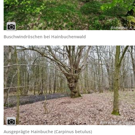
Bildrechte
:
A. 
Buschwindröschen bei Hainbuchenwald
Bildrechte
:
B. Stagge
Ausgeprägte Hainbuche (Carpinus betulus)