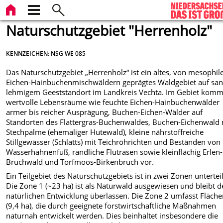
Naturschutzgebiet "Herrenholz"
KENNZEICHEN: NSG WE 085
Das Naturschutzgebiet „Herrenholz“ ist ein altes, von mesophil
Eichen-Hainbuchenmischwäldern geprägtes Waldgebiet auf san
lehmigem Geeststandort im Landkreis Vechta. Im Gebiet kom
wertvolle Lebensräume wie feuchte Eichen-Hainbuchenwälder
armer bis reicher Ausprägung, Buchen-Eichen-Wälder auf
Standorten des Flattergras-Buchenwaldes, Buchen-Eichenwald 
Stechpalme (ehemaliger Hutewald), kleine nährstoffreiche
Stillgewässer (Schlatts) mit Teichröhrichten und Beständen von
Wasserhahnenfuß, randliche Flutrasen sowie kleinflächig Erlen-
Bruchwald und Torfmoos-Birkenbruch vor.
Ein Teilgebiet des Naturschutzgebiets ist in zwei Zonen unterteil
Die Zone 1 (~23 ha) ist als Naturwald ausgewiesen und bleibt d
natürlichen Entwicklung überlassen. Die Zone 2 umfasst Fläch
(9,4 ha), die durch geeignete forstwirtschaftliche Maßnahmen
naturnah entwickelt werden. Dies beinhaltet insbesondere die