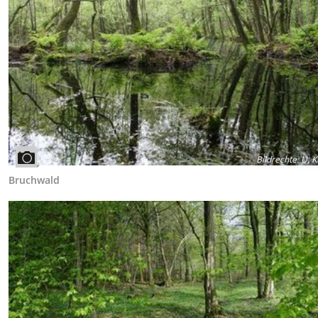
Bildrechte
:
U. K
Bruchwald