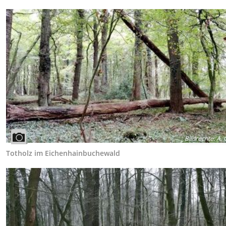
Bildrechte
:
A. 
Totholz im Eichenhainbuchewald