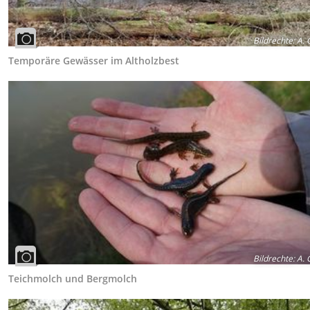
Bildrechte
:
A. 
Temporäre Gewässer im Altholzbest
Bildrechte
:
A. 
Teichmolch und Bergmolch