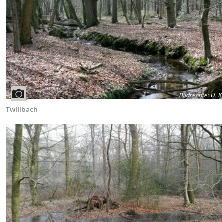
Bildrechte
:
U. K
Twillbach