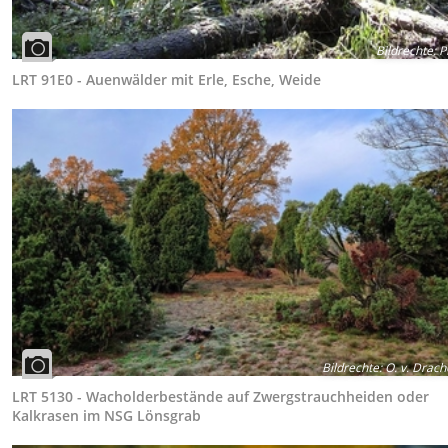
Bildrechte
:
P
LRT 91E0 - Auenwälder mit Erle, Esche, Weide
Bildrechte
:
O. v. Drach
LRT 5130 - Wacholderbestände auf Zwergstrauchheiden oder
Kalkrasen im NSG Lönsgrab