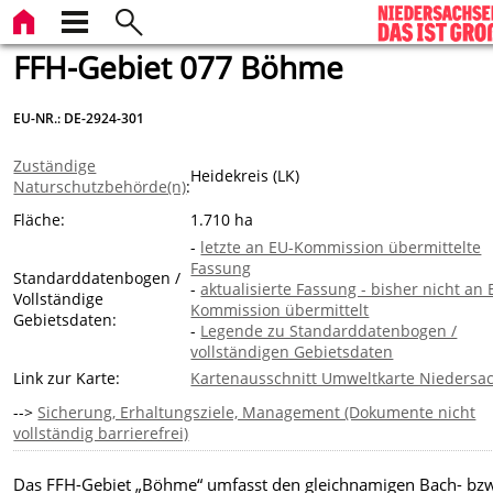
FFH-Gebiet 077 Böhme
EU-NR.: DE-2924-301
Zuständige
Heidekreis (LK)
Naturschutzbehörde(n)
:
Fläche:
1.710 ha
-
letzte an EU-Kommission übermittelte
Fassung
Standarddatenbogen /
-
aktualisierte Fassung - bisher nicht an 
Vollständige
Kommission übermittelt
Gebietsdaten:
-
Legende zu Standarddatenbogen /
vollständigen Gebietsdaten
Link zur Karte:
Kartenausschnitt Umweltkarte Niedersa
-->
Sicherung, Erhaltungsziele, Management (Dokumente nicht
vollständig barrierefrei)
Das FFH-Gebiet „Böhme“ umfasst den gleichnamigen Bach- bz