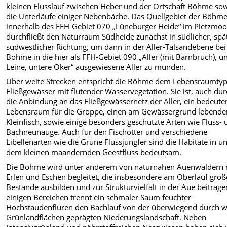
kleinen Flusslauf zwischen Heber und der Ortschaft Böhme so
die Unterläufe einiger Nebenbäche. Das Quellgebiet der Böhme 
innerhalb des FFH-Gebiet 070 „Lüneburger Heide“ im Pietzmoor
durchfließt den Naturraum Südheide zunächst in südlicher, spät
südwestlicher Richtung, um dann in der Aller-Talsandebene bei
Böhme in die hier als FFH-Gebiet 090 „Aller (mit Barnbruch), u
Leine, untere Oker“ ausgewiesene Aller zu münden.
Über weite Strecken entspricht die Böhme dem Lebensraumtyp
Fließgewässer mit flutender Wasservegetation. Sie ist, auch du
die Anbindung an das Fließgewässernetz der Aller, ein bedeute
Lebensraum für die Groppe, einen am Gewässergrund lebende
Kleinfisch,
sowie
einige besonders geschützte Arten wie Fluss-
Bachneunauge. Auch für den Fischotter und verschiedene
Libellenarten wie die Grüne Flussjungfer sind die Habitate in u
dem kleinen mäandernden Geestfluss bedeutsam.
Die Böhme wird unter anderem von naturnahen Auenwäldern 
Erlen und Eschen begleitet, die insbesondere am Oberlauf größ
Bestände ausbilden und zur Strukturvielfalt in der Aue beitrage
einigen Bereichen trennt ein schmaler Saum feuchter
Hochstaudenfluren den Bachlauf von der überwiegend durch w
Grünlandflächen geprägten Niederungslandschaft. Neben