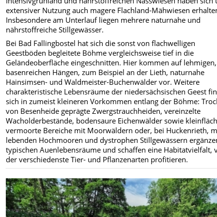
Intensivgrünland und nährstoffreichen Nasswiesen haben sich 
extensiver Nutzung auch magere Flachland-Mähwiesen erhalte
Insbesondere am Unterlauf liegen mehrere naturnahe und
nährstoffreiche Stillgewässer.
Bei Bad Fallingbostel hat sich die sonst von flachwelligen
Geestböden begleitete Böhme vergleichsweise tief in die
Geländeoberfläche eingeschnitten. Hier kommen auf lehmigen, 
basenreichen Hängen, zum Beispiel an der Lieth, naturnahe
Hainsimsen- und Waldmeister-Buchenwälder vor. Weitere
charakteristische Lebensräume der niedersächsischen Geest fi
sich in zumeist kleineren Vorkommen entlang der Böhme: Troc
von Besenheide geprägte Zwergstrauchheiden, vereinzelte
Wacholderbestände, bodensaure Eichenwälder sowie kleinfläch
vermoorte Bereiche mit Moorwäldern oder, bei Huckenrieth, m
lebenden Hochmooren und dystrophen Stillgewässern ergänze
typischen Auenlebensräume und schaffen eine Habitatvielfalt, 
der verschiedenste Tier- und Pflanzenarten profitieren.