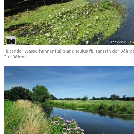
Bildrechte
:
H.-J
Flutender Wasserhahnenfuß (Ranunculus fluitans) in der Böhme
Gut Böhme