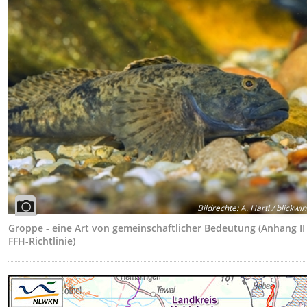
Bildrechte
:
A. Hartl / blickwin
Groppe - eine Art von gemeinschaftlicher Bedeutung (Anhang II
FFH-Richtlinie)