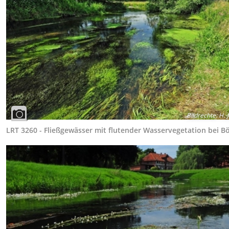
Bildrechte
:
H.-J
LRT 3260 - Fließgewässer mit flutender Wasservegetation bei 