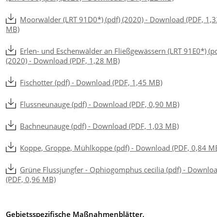
Moorwälder (LRT 91D0*) (pdf) (2020) - Download (PDF, 1,
MB)
Erlen- und Eschenwälder an Fließgewässern (LRT 91E0*) (pd
(2020) - Download (PDF, 1,28 MB)
Fischotter (pdf) - Download (PDF, 1,45 MB)
Flussneunauge (pdf) - Download (PDF, 0,90 MB)
Bachneunauge (pdf) - Download (PDF, 1,03 MB)
Koppe, Groppe, Mühlkoppe (pdf) - Download (PDF, 0,84 M
Grüne Flussjungfer - Ophiogomphus cecilia (pdf) - Downlo
(PDF, 0,96 MB)
Gebietsspezifische Maßnahmenblätter,