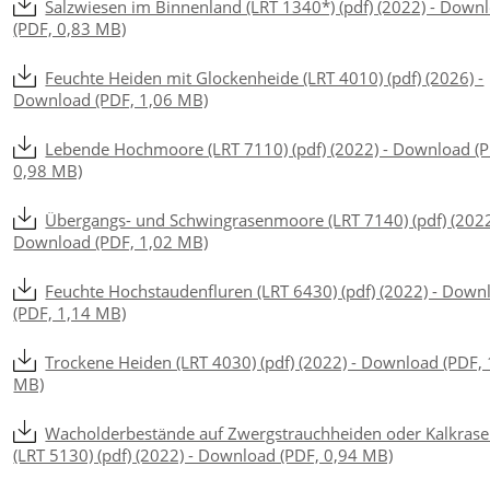
Salzwiesen im Binnenland (LRT 1340*) (pdf) (2022) - Down
(PDF, 0,83 MB)
Feuchte Heiden mit Glockenheide (LRT 4010) (pdf) (2026) -
Download (PDF, 1,06 MB)
Lebende Hochmoore (LRT 7110) (pdf) (2022) - Download (
0,98 MB)
Übergangs- und Schwingrasenmoore (LRT 7140) (pdf) (2022
Download (PDF, 1,02 MB)
Feuchte Hochstaudenfluren (LRT 6430) (pdf) (2022) - Down
(PDF, 1,14 MB)
Trockene Heiden (LRT 4030) (pdf) (2022) - Download (PDF, 
MB)
Wacholderbestände auf Zwergstrauchheiden oder Kalkras
(LRT 5130) (pdf) (2022) - Download (PDF, 0,94 MB)