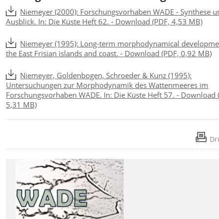
Niemeyer (2000): Forschungsvorhaben WADE - Synthese u
Ausblick. In: Die Küste Heft 62. - Download (PDF, 4,53 MB)
Niemeyer (1995): Long-term morphodynamical developme
the East Frisian islands and coast. - Download (PDF, 0,92 MB)
Niemeyer, Goldenbogen, Schroeder & Kunz (1995):
Untersuchungen zur Morphodynamik des Wattenmeeres im
Forschungsvorhaben WADE. In: Die Küste Heft 57. - Download 
5,31 MB)
Dr