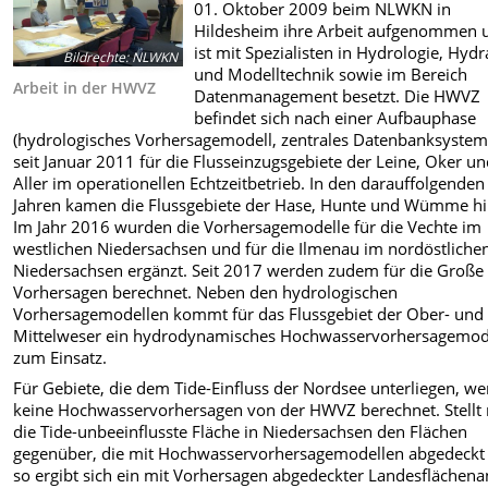
01. Oktober 2009 beim NLWKN in
Hildesheim ihre Arbeit aufgenommen 
ist mit Spezialisten in Hydrologie, Hydr
Bildrechte
:
NLWKN
und Modelltechnik sowie im Bereich
Arbeit in der HWVZ
Datenmanagement besetzt.
Die HWVZ
befindet sich nach einer Aufbauphase
(hydrologisches Vorhersagemodell, zentrales Datenbanksystem 
seit Januar 2011 für die Flusseinzugsgebiete der Leine, Oker u
Aller im operationellen Echtzeitbetrieb. In den darauffolgenden
Jahren kamen die Flussgebiete der Hase, Hunte und Wümme hi
Im Jahr 2016 wurden die Vorhersagemodelle für die Vechte im
westlichen Niedersachsen und für die Ilmenau im nordöstliche
Niedersachsen ergänzt. Seit 2017 werden zudem für die Große
Vorhersagen berechnet. Neben den hydrologischen
Vorhersagemodellen kommt für das Flussgebiet der Ober- und
Mittelweser ein hydrodynamisches Hochwasservorhersagemod
zum Einsatz.
Für Gebiete, die dem Tide-Einfluss der Nordsee unterliegen, w
keine Hochwasservorhersagen von der HWVZ berechnet. Stellt
die Tide-unbeeinflusste Fläche in Niedersachsen den Flächen
gegenüber, die mit Hochwasservorhersagemodellen abgedeckt 
so ergibt sich ein mit Vorhersagen abgedeckter Landesflächenan