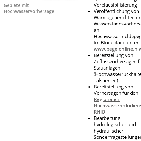
Vorplausibilisierung
Gebiete mit
Veröffentlichung von
Hochwasservorhersage
Warnlageberichten u
Wasserstandsvorher
an
Hochwassermeldepeg
im Binnenland unter:
www.pegelonline.nl
Bereitstellung von
Zuflussvorhersagen f
Stauanlagen
(Hochwasserrückhalt
Talsperren)
Bereitstellung von
Vorhersagen für den
Regionalen
Hochwasserinfodien
RHID
Bearbeitung
hydrologischer und
hydraulischer
Sonderfragestellunge