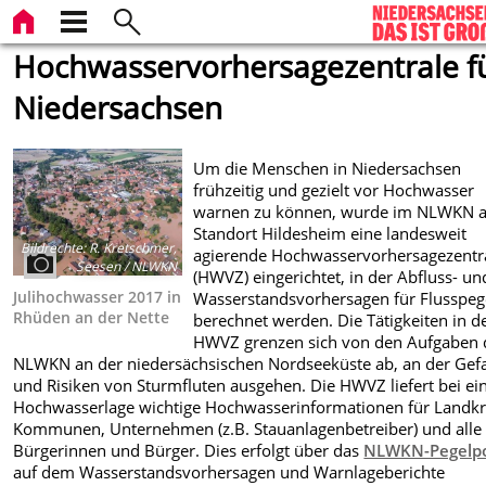
Hochwasservorhersagezentrale f
Niedersachsen
Um die Menschen in Niedersachsen
frühzeitig und gezielt vor Hochwasser
warnen zu können, wurde im NLWKN 
Standort Hildesheim eine landesweit
Bildrechte
:
R. Kretschmer,
agierende Hochwasservorhersagezentr
Seesen / NLWKN
(HWVZ) eingerichtet, in der Abfluss- un
Julihochwasser 2017 in
Wasserstandsvorhersagen für Flusspeg
Rhüden an der Nette
berechnet werden. Die Tätigkeiten in d
HWVZ grenzen sich von den Aufgaben 
NLWKN an der niedersächsischen Nordseeküste ab, an der Gef
und Risiken von Sturmfluten ausgehen. Die HWVZ liefert bei ei
Hochwasserlage wichtige Hochwasserinformationen für Landkr
Kommunen, Unternehmen (z.B. Stauanlagenbetreiber) und alle
Bürgerinnen und Bürger. Dies erfolgt über das
NLWKN-Pegelpo
auf dem Wasserstandsvorhersagen und Warnlageberichte