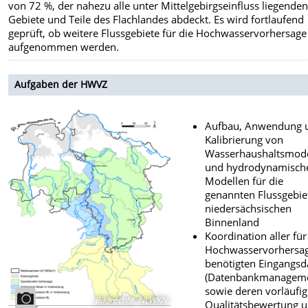
von 72 %, der nahezu alle unter Mittelgebirgseinfluss liegende
Gebiete und Teile des Flachlandes abdeckt. Es wird fortlaufend
geprüft, ob weitere Flussgebiete für die Hochwasservorhersage
aufgenommen werden.
Aufgaben der HWVZ
Aufbau, Anwendung 
Kalibrierung von
Wasserhaushaltsmod
und hydrodynamisch
Modellen für die
genannten Flussgebie
niedersächsischen
Binnenland
Koordination aller für
Hochwasservorhersa
benötigten Eingangsd
(Datenbankmanageme
sowie deren vorläufi
Bildrechte
:
NLWKN
Qualitätsbewertung 