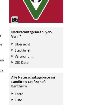
r
Naturschutzgebiet "Syen-
d
Venn"
Übersicht
er
Steckbrief
Verordnung
men
GIS-Daten
ls
Alle Naturschutzgebiete im
Landkreis Graftschaft
Bentheim
Karte
Liste