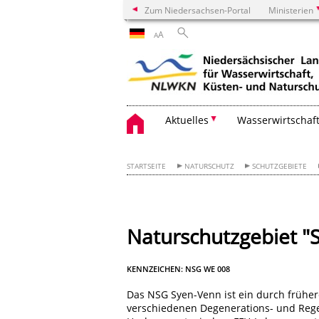
Zum Niedersachsen-Portal
Ministerien
A
A
Aktuelles
Wasserwirtschaf
STARTSEITE
NATURSCHUTZ
SCHUTZGEBIETE
Naturschutzgebiet "
KENNZEICHEN: NSG WE 008
Das NSG Syen-Venn ist ein durch frühe
verschiedenen Degenerations- und Rege