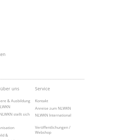
ken
 über uns
Service
iere & Ausbildung
Kontakt
NLWKN
Anreise zum NLWKN
NLWKN stellt sich
NLWKN International
Veröffentlichungen /
nisation
Webshop
ild &