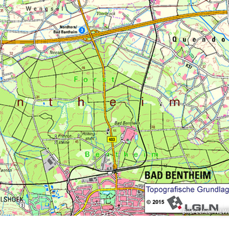
Bildrechte
:
NLW