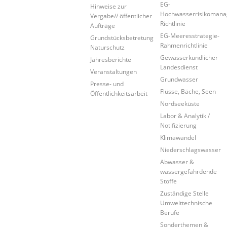
EG-
Hinweise zur
Hochwasserrisikoman
Vergabe// öffentlicher
Richtlinie
Aufträge
EG-Meeresstrategie-
Grundstücksbetretung
Rahmenrichtlinie
Naturschutz
Gewässerkundlicher
Jahresberichte
Landesdienst
Veranstaltungen
Grundwasser
Presse- und
Flüsse, Bäche, Seen
Öffentlichkeitsarbeit
Nordseeküste
Labor & Analytik /
Notifizierung
Klimawandel
Niederschlagswasser
Abwasser &
wassergefährdende
Stoffe
Zuständige Stelle
Umwelttechnische
Berufe
Sonderthemen &