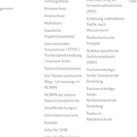
Schutzgebiete
Führ
Umweltradioaktivität
agement-
Biotopschutz
(IMIS)
Artenschutz
Einleitung radioaktiver
Wolfsbüro
Stoffe nach
Wasserrecht
Staatliche
Vogelschutzwarte
Radiochemische
Analytik
Internationaler
Artenschutz / CITES /
Nuklearspezifische
Tierbestandsmeldung
Gefahrenabwehr
/ Invasive Arten
(NGA)
Naturschutzstationen
Sachverständige
Stelle: Ionisierende
Der Niedersächsische
Strahlung
Weg - Umsetzung im
NLWKN
Sachverständige
Stelle:
NLWKN als untere
Nichtionisierende
Naturschutzbehörde
Strahlung
Veröffentlichungen
Radon in
Informationsservice
Niedersachsen
Kontakt
Infos für UNB