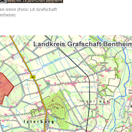
Bildrechte
:
LK Grafschaft Bentheim
en-Venn (Foto: LK Grafschaft
ntheim)