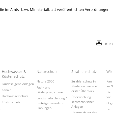
 die im Amts- bzw. Ministerialblatt veröffentlichten Verordnungen
Druc
Hochwasser-&
Naturschutz
Strahlenschutz
Wir
Küstenschutz
Natura 2000
Strahlenschutz in
Karr
Landeseigene Anlagen
Niedersachsen - ein
im 
Fach- und
Kanäle
erster Überblick
Förderprogramme
Der 
Hochwasserschutz
Überwachung
vor
Landschaftsplanung /
kerntechnischer
Küstenschutz
Beiträge zu anderen
Orga
Anlagen
Planungen
e
Leitb
Überwachung der