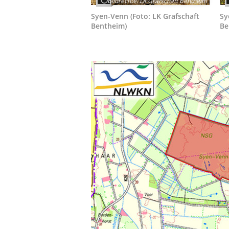
Bildrechte
:
LK Grafschaft Bentheim
Syen-Venn (Foto: LK Grafschaft
Sy
Bentheim)
Be