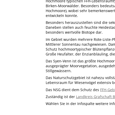
Hochmoore typischen FFH-Lebensraumtyp
Birken-Moorwälder. Besonders bedeuts
Hochmoore), wobei sehr bemerkenswert 
entwickeln konnte.
Besonders herauszustellen sind die se
Daneben stellen auch feuchte Heidesta
besonders wertvolle Biotope dar.
Im Gebiet wurden mehrere Rote-Liste-P
Mittlerer Sonnentau nachgewiesen. Dam
Schutz hochmoortypischer Blütenpflanze
Große Heufalter, der Enzianbläuling, 
Das Syen-Venn ist das größte Hochmoo
ausgeprägter Moorvegetation, ausgedeh
Stillgewässern.
Das Naturschutzgebiet ist nahezu volls
Lebensraum für Wiesenvögel extensiv be
Das NSG dient dem Schutz des
FFH-Gebi
Zuständig ist der
Landkreis Grafschaft 
Wählen Sie in der Infospalte weitere In