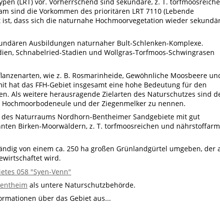
en (LRT) vor. Vorherrschend sind sekundäre, z. T. torfmoosreiche
am sind die Vorkommen des prioritären LRT 7110 (Lebende
ist, dass sich die naturnahe Hochmoorvegetation wieder sekundä
kundären Ausbildungen naturnaher Bult-Schlenken-Komplexe.
dien, Schnabelried-Stadien und Wollgras-Torfmoos-Schwingrasen
flanzenarten, wie z. B. Rosmarinheide, Gewöhnliche Moosbeere un
it hat das FFH-Gebiet insgesamt eine hohe Bedeutung für den
n. Als weitere herausragende Zielarten des Naturschutzes sind d
die Hochmoorbodeneule und der Ziegenmelker zu nennen.
r des Naturraums Nordhorn-Bentheimer Sandgebiete mit gut
nten Birken-Moorwäldern, z. T. torfmoosreichen und nährstoffar
tändig von einem ca. 250 ha großen Grünlandgürtel umgeben, der a
wirtschaftet wird.
etes 058 "Syen-Venn"
Bentheim
als untere Naturschutzbehörde.
formationen über das Gebiet aus...