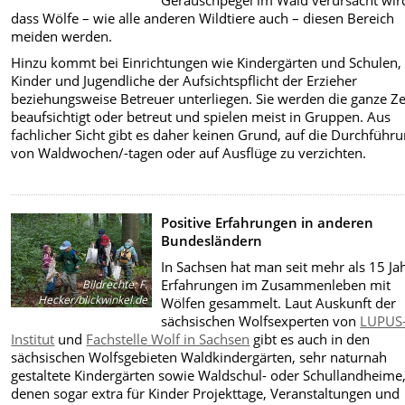
Geräuschpegel im Wald verursacht wir
dass Wölfe – wie alle anderen Wildtiere auch – diesen Bereich
meiden werden.
Hinzu kommt bei Einrichtungen wie Kindergärten und Schulen,
Kinder und Jugendliche der Aufsichtspflicht der Erzieher
beziehungsweise Betreuer unterliegen. Sie werden die ganze Ze
beaufsichtigt oder betreut und spielen meist in Gruppen. Aus
fachlicher Sicht gibt es daher keinen Grund, auf die Durchführ
von Waldwochen/-tagen oder auf Ausflüge zu verzichten.
Positive Erfahrungen in anderen
Bundesländern
In Sachsen hat man seit mehr als 15 Ja
Erfahrungen im Zusammenleben mit
Bildrechte
:
F.
Hecker/blickwinkel.de
Wölfen gesammelt. Laut Auskunft der
sächsischen Wolfsexperten von
LUPUS
Institut
und
Fachstelle Wolf in Sachsen
gibt es auch in den
sächsischen Wolfsgebieten Waldkindergärten, sehr naturnah
gestaltete Kindergärten sowie Waldschul- oder Schullandheime,
denen sogar extra für Kinder Projekttage, Veranstaltungen und