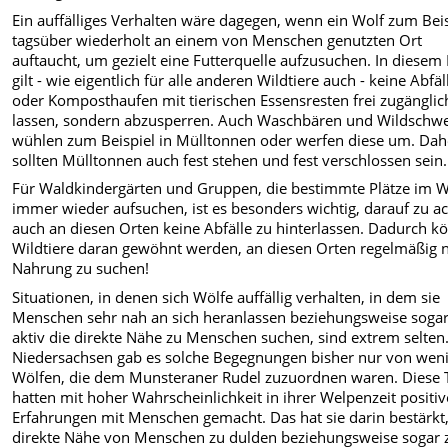
Ein auffälliges Verhalten wäre dagegen, wenn ein Wolf zum Bei
tagsüber wiederholt an einem von Menschen genutzten Ort
auftaucht, um gezielt eine Futterquelle aufzusuchen. In diesem 
gilt - wie eigentlich für alle anderen Wildtiere auch - keine Abfäl
oder Komposthaufen mit tierischen Essensresten frei zugänglic
lassen, sondern abzusperren. Auch Waschbären und Wildschw
wühlen zum Beispiel in Mülltonnen oder werfen diese um. Dah
sollten Mülltonnen auch fest stehen und fest verschlossen sein.
Für Waldkindergärten und Gruppen, die bestimmte Plätze im 
immer wieder aufsuchen, ist es besonders wichtig, darauf zu a
auch an diesen Orten keine Abfälle zu hinterlassen. Dadurch k
Wildtiere daran gewöhnt werden, an diesen Orten regelmäßig 
Nahrung zu suchen!
Situationen, in denen sich Wölfe auffällig verhalten, in dem sie
Menschen sehr nah an sich heranlassen beziehungsweise soga
aktiv die direkte Nähe zu Menschen suchen, sind extrem selten.
Niedersachsen gab es solche Begegnungen bisher nur von wen
Wölfen, die dem Munsteraner Rudel zuzuordnen waren. Diese 
hatten mit hoher Wahrscheinlichkeit in ihrer Welpenzeit positiv
Erfahrungen mit Menschen gemacht. Das hat sie darin bestärkt,
direkte Nähe von Menschen zu dulden beziehungsweise sogar 