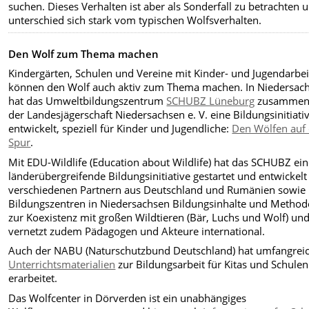
suchen. Dieses Verhalten ist aber als Sonderfall zu betrachten 
unterschied sich stark vom typischen Wolfsverhalten.
Den Wolf zum Thema machen
Kindergärten, Schulen und Vereine mit Kinder- und Jugendarbei
können den Wolf auch aktiv zum Thema machen. In Niedersac
hat das Umweltbildungszentrum
SCHUBZ Lüneburg
zusammen
der Landesjägerschaft Niedersachsen e. V. eine Bildungsinitiati
entwickelt, speziell für Kinder und Jugendliche:
Den Wölfen auf
Spur
.
Mit EDU-Wildlife (Education about Wildlife) hat das SCHUBZ ei
länderübergreifende Bildungsinitiative gestartet und entwickelt
verschiedenen Partnern aus Deutschland und Rumänien sowie 
Bildungszentren in Niedersachsen Bildungsinhalte und Metho
zur Koexistenz mit großen Wildtieren (Bär, Luchs und Wolf) un
vernetzt zudem Pädagogen und Akteure international.
Auch der NABU (Naturschutzbund Deutschland) hat umfangrei
Unterrichtsmaterialien
zur Bildungsarbeit für Kitas und Schulen
erarbeitet.
Das Wolfcenter in Dörverden ist ein unabhängiges