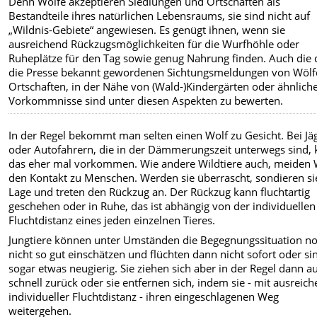
Denn Wölfe akzeptieren Siedlungen und Ortschaften als
Bestandteile ihres natürlichen Lebensraums, sie sind nicht auf
„Wildnis-Gebiete“ angewiesen. Es genügt ihnen, wenn sie
ausreichend Rückzugsmöglichkeiten für die Wurfhöhle oder
Ruheplätze für den Tag sowie genug Nahrung finden. Auch die
die Presse bekannt gewordenen Sichtungsmeldungen von Wölf
Ortschaften, in der Nähe von (Wald-)Kindergärten oder ähnlich
Vorkommnisse sind unter diesen Aspekten zu bewerten.
In der Regel bekommt man selten einen Wolf zu Gesicht. Bei Jä
oder Autofahrern, die in der Dämmerungszeit unterwegs sind,
das eher mal vorkommen. Wie andere Wildtiere auch, meiden 
den Kontakt zu Menschen. Werden sie überrascht, sondieren si
Lage und treten den Rückzug an. Der Rückzug kann fluchtartig
geschehen oder in Ruhe, das ist abhängig von der individuellen
Fluchtdistanz eines jeden einzelnen Tieres.
Jungtiere können unter Umständen die Begegnungssituation n
nicht so gut einschätzen und flüchten dann nicht sofort oder si
sogar etwas neugierig. Sie ziehen sich aber in der Regel dann a
schnell zurück oder sie entfernen sich, indem sie - mit ausreic
individueller Fluchtdistanz - ihren eingeschlagenen Weg
weitergehen.