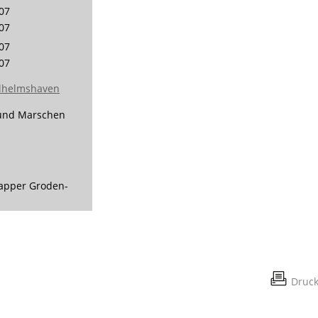
07
07
07
07
ilhelmshaven
und Marschen
lapper Groden-
Druc