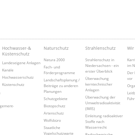
Hochwasser-&
Naturschutz
Strahlenschutz
Wir
Küstenschutz
Natura 2000
Strahlenschutz in
Karr
Landeseigene Anlagen
Niedersachsen - ein
im 
Fach- und
Kanäle
erster Überblick
Förderprogramme
Der 
Hochwasserschutz
Überwachung
vor
Landschaftsplanung /
kerntechnischer
Küstenschutz
Beiträge zu anderen
Orga
Anlagen
Planungen
e
Leitb
Überwachung der
Schutzgebiete
Führ
Umweltradioaktivität
agement-
Biotopschutz
(IMIS)
Artenschutz
Einleitung radioaktiver
Wolfsbüro
Stoffe nach
Wasserrecht
Staatliche
Vogelschutzwarte
Radiochemische