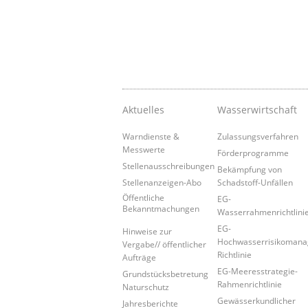
Aktuelles
Wasserwirtschaft
Warndienste &
Zulassungsverfahren
Messwerte
Förderprogramme
Stellenausschreibungen
Bekämpfung von
Stellenanzeigen-Abo
Schadstoff-Unfällen
Öffentliche
EG-
Bekanntmachungen
Wasserrahmenrichtlini
EG-
Hinweise zur
Hochwasserrisikoman
Vergabe// öffentlicher
Richtlinie
Aufträge
EG-Meeresstrategie-
Grundstücksbetretung
Rahmenrichtlinie
Naturschutz
Gewässerkundlicher
Jahresberichte