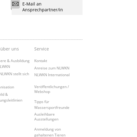
E-Mail an
Ansprechpartner/in
 über uns
Service
iere & Ausbildung
Kontakt
NLWKN
Anreise zum NLWKN
NLWKN stellt sich
NLWKN International
Veröffentlichungen /
nisation
Webshop
ild &
ungsleitlinien
Tipps für
Wassersportfreunde
Ausleihbare
Ausstellungen
Anmeldung von
gehaltenen Tieren