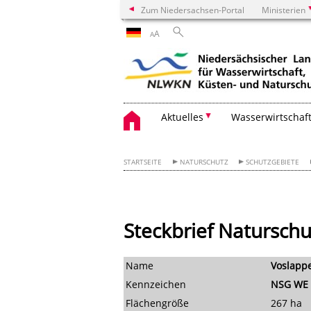
Zum Niedersachsen-Portal
Ministerien
A
A
Aktuelles
Wasserwirtschaf
STARTSEITE
NATURSCHUTZ
SCHUTZGEBIETE
Steckbrief Natursch
Name
Voslapp
Kennzeichen
NSG WE 
Flächengröße
267 ha