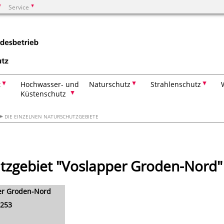
Service
Suchen
t
Hochwasser- und
Naturschutz
Strahlenschutz
Küstenschutz
DIE EINZELNEN NATURSCHUTZGEBIETE
utzgebiet "Voslapper Groden-Nord"
er Groden-Nord
253