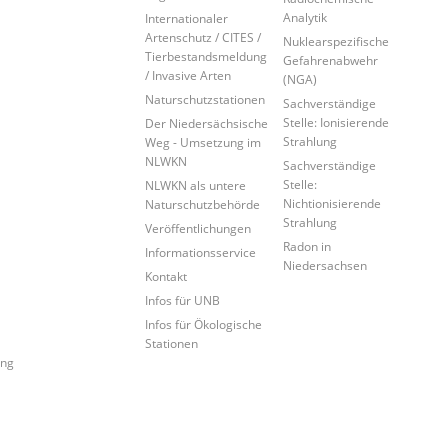
Analytik
Internationaler
Artenschutz / CITES /
Nuklearspezifische
Tierbestandsmeldung
Gefahrenabwehr
/ Invasive Arten
(NGA)
Naturschutzstationen
Sachverständige
Stelle: Ionisierende
Der Niedersächsische
Strahlung
Weg - Umsetzung im
NLWKN
Sachverständige
Stelle:
NLWKN als untere
Nichtionisierende
Naturschutzbehörde
Strahlung
Veröffentlichungen
Radon in
Informationsservice
Niedersachsen
Kontakt
Infos für UNB
Infos für Ökologische
Stationen
ung