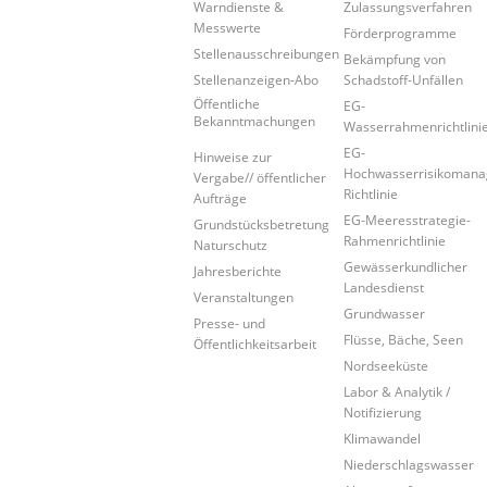
Warndienste &
Zulassungsverfahren
Messwerte
Förderprogramme
Stellenausschreibungen
Bekämpfung von
Stellenanzeigen-Abo
Schadstoff-Unfällen
Öffentliche
EG-
Bekanntmachungen
Wasserrahmenrichtlini
EG-
Hinweise zur
Hochwasserrisikoman
Vergabe// öffentlicher
Richtlinie
Aufträge
EG-Meeresstrategie-
Grundstücksbetretung
Rahmenrichtlinie
Naturschutz
Gewässerkundlicher
Jahresberichte
Landesdienst
Veranstaltungen
Grundwasser
Presse- und
Flüsse, Bäche, Seen
Öffentlichkeitsarbeit
Nordseeküste
Labor & Analytik /
Notifizierung
Klimawandel
Niederschlagswasser