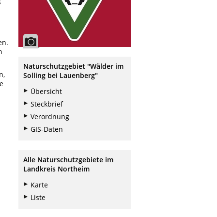
s
en.
h
Naturschutzgebiet "Wälder im
n,
Solling bei Lauenberg"
e
Übersicht
Steckbrief
Verordnung
GIS-Daten
Alle Naturschutzgebiete im
Landkreis Northeim
Karte
Liste