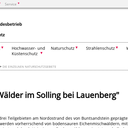
Service
Suchen
t
Hochwasser- und
Naturschutz
Strahlenschutz
Küstenschutz
DIE EINZELNEN NATURSCHUTZGEBIETE
älder im Solling bei Lauenberg"
 drei Teilgebieten am Nordostrand des von Buntsandstein geprägt
te werden vorherrschend von bodensauren Eichenmischwäldern, mit