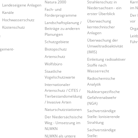
Natura 2000
Strahlenschutz in
Karr
Landeseigene Anlagen
Niedersachsen - ein
im 
Fach- und
Kanäle
erster Überblick
Förderprogramme
Der 
Hochwasserschutz
Überwachung
vor
Landschaftsplanung /
kerntechnischer
Küstenschutz
Beiträge zu anderen
Orga
Anlagen
Planungen
e
Leitb
Überwachung der
Schutzgebiete
Führ
Umweltradioaktivität
agement-
Biotopschutz
(IMIS)
Artenschutz
Einleitung radioaktiver
Wolfsbüro
Stoffe nach
Wasserrecht
Staatliche
Vogelschutzwarte
Radiochemische
Analytik
Internationaler
Artenschutz / CITES /
Nuklearspezifische
Tierbestandsmeldung
Gefahrenabwehr
/ Invasive Arten
(NGA)
Naturschutzstationen
Sachverständige
Stelle: Ionisierende
Der Niedersächsische
Strahlung
Weg - Umsetzung im
NLWKN
Sachverständige
Stelle:
NLWKN als untere