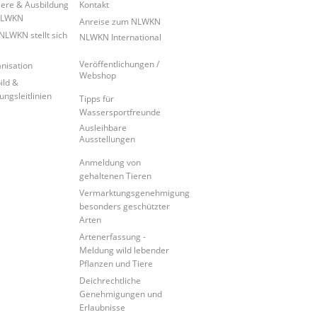
iere & Ausbildung
Kontakt
NLWKN
Anreise zum NLWKN
NLWKN stellt sich
NLWKN International
Veröffentlichungen /
nisation
Webshop
ild &
ungsleitlinien
Tipps für
Wassersportfreunde
Ausleihbare
Ausstellungen
Anmeldung von
gehaltenen Tieren
Vermarktungsgenehmigung
besonders geschützter
Arten
Artenerfassung -
Meldung wild lebender
Pflanzen und Tiere
Deichrechtliche
Genehmigungen und
Erlaubnisse