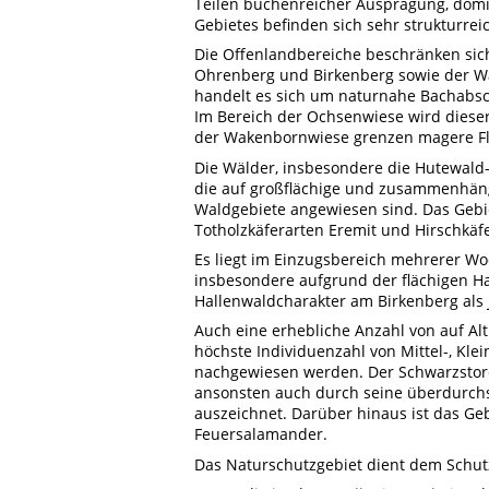
Teilen buchenreicher Ausprägung, domi
Gebietes befinden sich sehr strukturrei
Die Offenlandbereiche beschränken sic
Ohrenberg und Birkenberg sowie der Wa
handelt es sich um naturnahe Bachabsch
Im Bereich der Ochsenwiese wird dieser
der Wakenbornwiese grenzen magere F
Die Wälder, insbesondere die Hutewald-
die auf großflächige und zusammenhänge
Waldgebiete angewiesen sind. Das Gebie
Totholzkäferarten Eremit und Hirschkäf
Es liegt im Einzugsbereich mehrerer W
insbesondere aufgrund der flächigen 
Hallenwaldcharakter am Birkenberg als J
Auch eine erhebliche Anzahl von auf Al
höchste Individuenzahl von Mittel-, Kle
nachgewiesen werden. Der Schwarzstorch
ansonsten auch durch seine überdurchs
auszeichnet. Darüber hinaus ist das Ge
Feuersalamander.
Das Naturschutzgebiet dient dem Schu