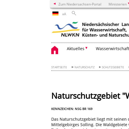
Zum Niedersachsen-Portal
Ministerien
A
A
Aktuelles
Wasserwirtschaf
STARTSEITE
NATURSCHUTZ
SCHUTZGEBIETE
Naturschutzgebiet "W
KENNZEICHEN: NSG BR 169
Das Naturschutzgebiet liegt mit seinen
Mittelgebirges Solling. Die Waldgebie