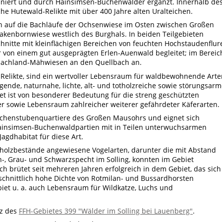
niert und durch Hainsimsen-Buchenwälder ergänzt. Innerhalb de
che Hutewald-Relikte mit über 400 Jahre alten Uralteichen.
h auf die Bachläufe der Ochsenwiese im Osten zwischen Großen
kenbornwiese westlich des Burghals. In beiden Teilgebieten
nitte mit kleinflächigen Bereichen von feuchten Hochstaudenflur
 von einem gut ausgeprägten Erlen-Auenwald begleitet; im Bereic
lachland-Mähwiesen an den Quellbach an.
Relikte, sind ein wertvoller Lebensraum für waldbewohnende Arte
nde, naturnahe, lichte, alt- und totholzreiche sowie störungsarm
t ist von besonderer Bedeutung für die streng geschützten
er sowie Lebensraum zahlreicher weiterer gefährdeter Käferarten.
ochenstubenquartiere des Großen Mausohrs und eignet sich
Hainsimsen-Buchenwaldpartien mit in Teilen unterwuchsarmen
agdhabitat für diese Art.
tholzbestände angewiesene Vogelarten, darunter die mit Abstand
in-, Grau- und Schwarzspecht im Solling, konnten im Gebiet
 brütet seit mehreren Jahren erfolgreich in dem Gebiet, das sich
chnittlich hohe Dichte von Rotmilan- und Bussardhorsten
biet u. a. auch Lebensraum für Wildkatze, Luchs und
tz des
FFH-Gebietes 399 "Wälder im Solling bei Lauenberg"
.