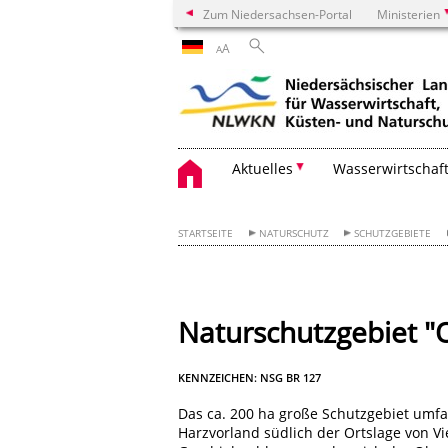
Zum Niedersachsen-Portal
Ministerien
A
A
Aktuelles
Wasserwirtschaf
STARTSEITE
NATURSCHUTZ
SCHUTZGEBIETE
Naturschutzgebiet "O
KENNZEICHEN: NSG BR 127
Das ca. 200 ha große Schutzgebiet umfas
Harzvorland südlich der Ortslage von