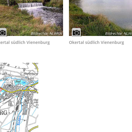
Bildrechte
:
NLWKN
Bildrechte
:
NLW
ertal südlich Vienenburg
Okertal südlich Vienenburg