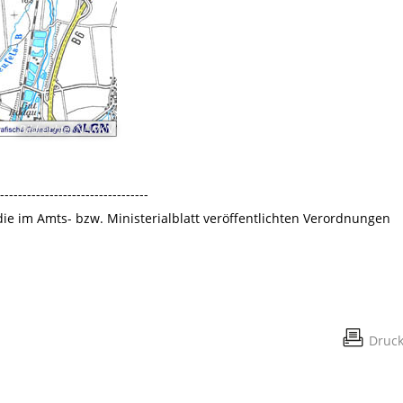
Bildrechte
:
NLWKN
---------------------------------
 die im Amts- bzw. Ministerialblatt veröffentlichten Verordnungen
Druc