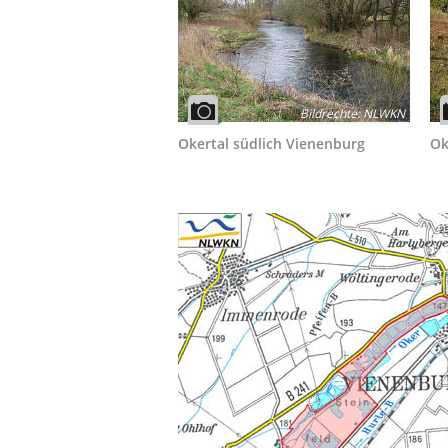
Bildrechte
:
NLWKN
Okertal südlich Vienenburg
Ok