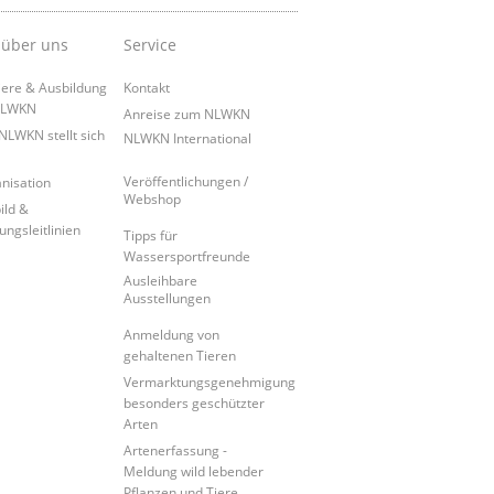
 über uns
Service
iere & Ausbildung
Kontakt
NLWKN
Anreise zum NLWKN
NLWKN stellt sich
NLWKN International
Veröffentlichungen /
nisation
Webshop
ild &
ungsleitlinien
Tipps für
Wassersportfreunde
Ausleihbare
Ausstellungen
Anmeldung von
gehaltenen Tieren
Vermarktungsgenehmigung
besonders geschützter
Arten
Artenerfassung -
Meldung wild lebender
Pflanzen und Tiere