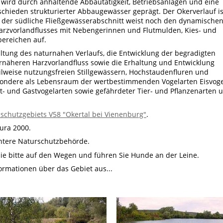
wird durch anhaltende Abbautätigkeit, Betriebsanlagen und eine
schieden strukturierter Abbaugewässer geprägt. Der Okerverlauf is
 der südliche Fließgewässerabschnitt weist noch den dynamische
Harzvorlandflusses mit Nebengerinnen und Flutmulden, Kies- und
ereichen auf.
haltung des naturnahen Verlaufs, die Entwicklung der begradigten
rnäheren Harzvorlandfluss sowie die Erhaltung und Entwicklung
eilweise nutzungsfreien Stillgewässern, Hochstaudenfluren und
sondere als Lebensraum der wertbestimmenden Vogelarten Eisvoge
ut- und Gastvogelarten sowie gefährdeter Tier- und Pflanzenarten 
schutzgebiets V58 "Okertal bei Vienenburg"
.
ura 2000.
ntere Naturschutzbehörde.
Sie bitte auf den Wegen und führen Sie Hunde an der Leine.
formationen über das Gebiet aus...