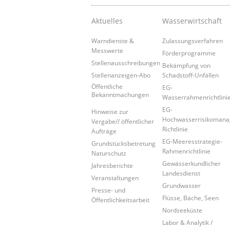
Aktuelles
Wasserwirtschaft
Warndienste &
Zulassungsverfahren
Messwerte
Förderprogramme
Stellenausschreibungen
Bekämpfung von
Stellenanzeigen-Abo
Schadstoff-Unfällen
Öffentliche
EG-
Bekanntmachungen
Wasserrahmenrichtlini
EG-
Hinweise zur
Hochwasserrisikoman
Vergabe// öffentlicher
Richtlinie
Aufträge
EG-Meeresstrategie-
Grundstücksbetretung
Rahmenrichtlinie
Naturschutz
Gewässerkundlicher
Jahresberichte
Landesdienst
Veranstaltungen
Grundwasser
Presse- und
Flüsse, Bäche, Seen
Öffentlichkeitsarbeit
Nordseeküste
Labor & Analytik /