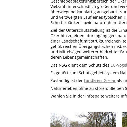
Geschiebeablagerungsbereich der Oker 
Vielzahl unterschiedlich großer und ver
überwiegend kanalartig ausgebaut. Nur
und verzweigten Lauf eines typischen 
Schotterbänken sowie naturnahen Uferb
Ziel der Unterschutzstellung ist die Er
Oker hin zu einem durchgängigen, natu
einer Landschaft mit strukturreichen, t
gehölzreichen Übergangsflächen insbe
und Mittelsäger, weiterer bedrohter Br
deren Lebensgemeinschaften.
Das NSG dient dem Schutz des
EU-Vogel
Es gehört zum Schutzgebietssystem Nat
Zuständig ist der
Landkreis Goslar
als u
Natur erleben ohne zu stören: Bleiben 
Wählen Sie in der Infospalte weitere In