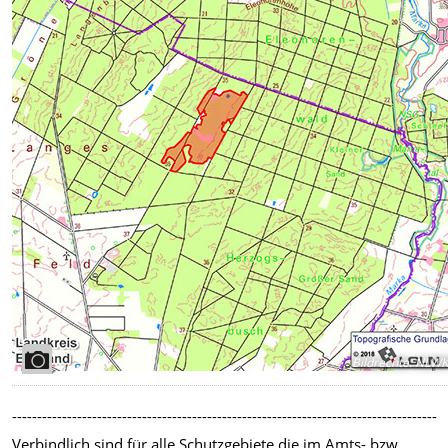
Bildrechte
:
NLW
-------------------------------------------------------------------------------------
Verbindlich sind für alle Schutzgebiete die im Amts- bzw.