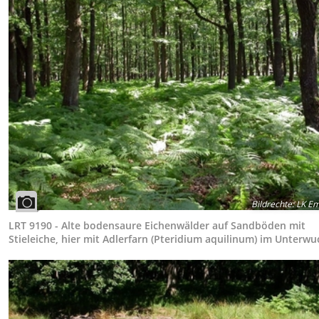
Bildrechte
:
LK Em
LRT 9190 - Alte bodensaure Eichenwälder auf Sandböden mit
Stieleiche, hier mit Adlerfarn (Pteridium aquilinum) im Unterwu