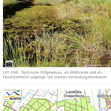
Bildrechte
:
LK Em
LRT 3160 - Dystrophe Stillgewässer, als Wildtränke und als
Feuerlöschteich angelegt, mit starken Verlandungstendenzen