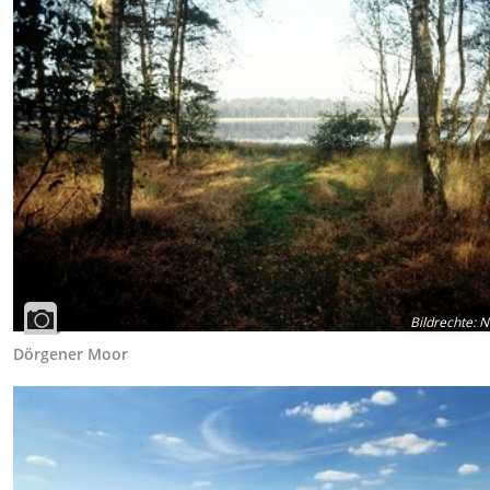
Bildrechte
:
N
Dörgener Moor