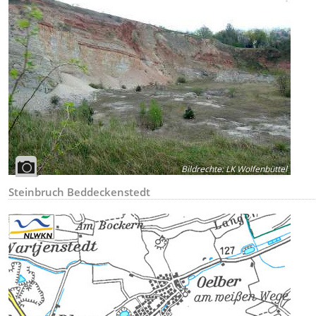
Bildrechte
:
LK Wolfenbüttel
Steinbruch Beddeckenstedt