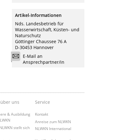
Artikel-Informationen
Nds. Landesbetrieb für
Wasserwirtschaft, Küsten- und
Naturschutz
Göttinger Chaussee 76 A
D-30453 Hannover
E-Mail an
Ansprechpartner/in
 über uns
Service
iere & Ausbildung
Kontakt
NLWKN
Anreise zum NLWKN
NLWKN stellt sich
NLWKN International