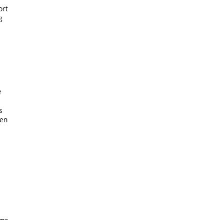
ort
g
e
s
gen