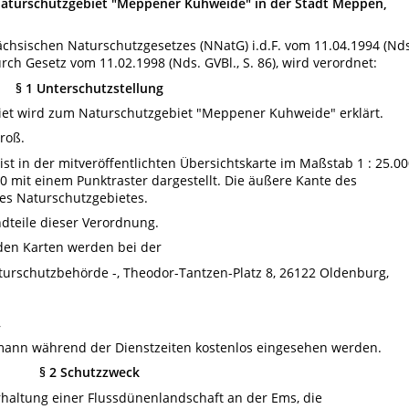
aturschutzgebiet "Meppener Kuhweide" in der Stadt Meppen,
chsischen Naturschutzgesetzes (NNatG) i.d.F. vom 11.04.1994 (Nds
durch Gesetz vom 11.02.1998 (Nds. GVBl., S. 86), wird verordnet:
§ 1 Unterschutzstellung
biet wird zum Naturschutzgebiet "Meppener Kuhweide" erklärt.
groß.
ist in der mitveröffentlichten Übersichtskarte im Maßstab 1 : 25.0
00 mit einem Punktraster dargestellt. Die äußere Kante des
es Naturschutzgebietes.
ndteile dieser Verordnung.
den Karten werden bei der
urschutzbehörde -, Theodor-Tantzen-Platz 8, 26122 Oldenburg,
,
mann während der Dienstzeiten kostenlos eingesehen werden.
§ 2 Schutzzweck
rhaltung einer Flussdünenlandschaft an der Ems, die