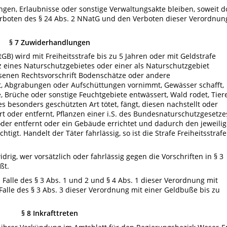
en, Erlaubnisse oder sonstige Verwaltungsakte bleiben, soweit d
erboten des § 24 Abs. 2 NNatG und den Verboten dieser Verordnun
§ 7 Zuwiderhandlungen
tGB) wird mit Freiheitsstrafe bis zu 5 Jahren oder mit Geldstrafe
z eines Naturschutzgebietes oder einer als Naturschutzgebiet
assenen Rechtsvorschrift Bodenschätze oder andere
, Abgrabungen oder Aufschüttungen vornimmt, Gewässer schafft,
, Brüche oder sonstige Feuchtgebiete entwässert, Wald rodet, Tier
s besonders geschützten Art tötet, fängt, diesen nachstellt oder
rt oder entfernt, Pflanzen einer i.S. des Bundesnaturschutzgesetze
der entfernt oder ein Gebäude errichtet und dadurch den jeweili
igt. Handelt der Täter fahrlässig, so ist die Strafe Freiheitsstrafe
rig, wer vorsätzlich oder fahrlässig gegen die Vorschriften in § 3
ßt.
 Falle des § 3 Abs. 1 und 2 und § 4 Abs. 1 dieser Verordnung mit
Falle des § 3 Abs. 3 dieser Verordnung mit einer Geldbuße bis zu
§ 8 Inkrafttreten