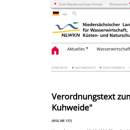
Zum Niedersachsen-Portal
Ministerien
A
A
Aktuelles
Wasserwirtschaf
STARTSEITE
NATURSCHUTZ
SCHUTZGEBIETE
Verordnungstext zu
Kuhweide"
(NSG WE 157)