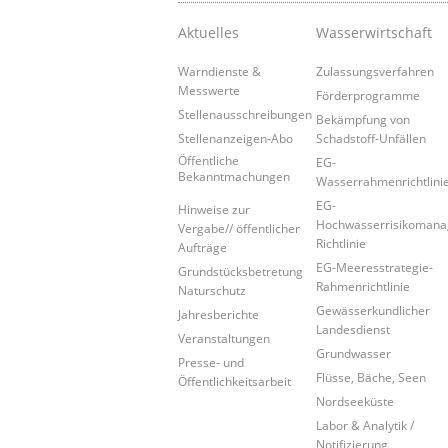
Aktuelles
Wasserwirtschaft
Warndienste &
Zulassungsverfahren
Messwerte
Förderprogramme
Stellenausschreibungen
Bekämpfung von
Stellenanzeigen-Abo
Schadstoff-Unfällen
Öffentliche
EG-
Bekanntmachungen
Wasserrahmenrichtlini
EG-
Hinweise zur
Hochwasserrisikoman
Vergabe// öffentlicher
Richtlinie
Aufträge
EG-Meeresstrategie-
Grundstücksbetretung
Rahmenrichtlinie
Naturschutz
Gewässerkundlicher
Jahresberichte
Landesdienst
Veranstaltungen
Grundwasser
Presse- und
Flüsse, Bäche, Seen
Öffentlichkeitsarbeit
Nordseeküste
Labor & Analytik /
Notifizierung