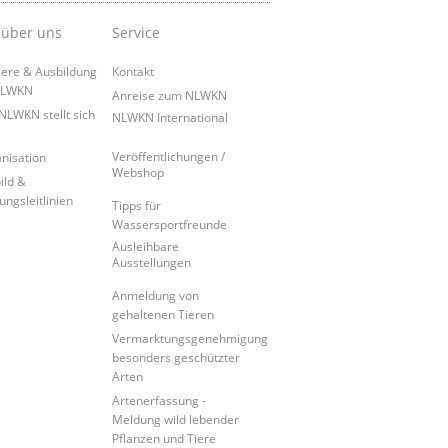
 über uns
Service
iere & Ausbildung
Kontakt
NLWKN
Anreise zum NLWKN
NLWKN stellt sich
NLWKN International
Veröffentlichungen /
nisation
Webshop
ild &
ungsleitlinien
Tipps für
Wassersportfreunde
Ausleihbare
Ausstellungen
Anmeldung von
gehaltenen Tieren
Vermarktungsgenehmigung
besonders geschützter
Arten
Artenerfassung -
Meldung wild lebender
Pflanzen und Tiere