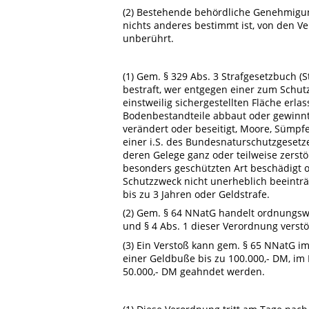
(2) Bestehende behördliche Genehmigung
nichts anderes bestimmt ist, von den V
unberührt.
(1) Gem. § 329 Abs. 3 Strafgesetzbuch (S
bestraft, wer entgegen einer zum Schut
einstweilig sichergestellten Fläche erl
Bodenbestandteile abbaut oder gewinnt
verändert oder beseitigt, Moore, Sümpfe
einer i.S. des Bundesnaturschutzgesetze
deren Gelege ganz oder teilweise zerstö
besonders geschützten Art beschädigt o
Schutzzweck nicht unerheblich beeinträcht
bis zu 3 Jahren oder Geldstrafe.
(2) Gem. § 64 NNatG handelt ordnungswid
und § 4 Abs. 1 dieser Verordnung verstö
(3) Ein Verstoß kann gem. § 65 NNatG im
einer Geldbuße bis zu 100.000,- DM, im 
50.000,- DM geahndet werden.