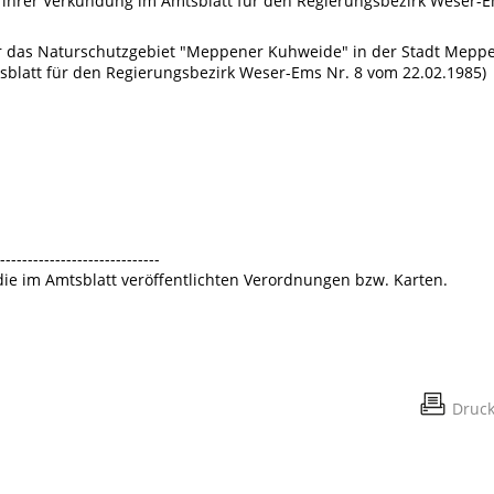
h ihrer Verkündung im Amtsblatt für den Regierungsbezirk Weser-
über das Naturschutzgebiet "Meppener Kuhweide" in der Stadt Mepp
sblatt für den Regierungsbezirk Weser-Ems Nr. 8 vom 22.02.1985)
-----------------------------
 die im Amtsblatt veröffentlichten Verordnungen bzw. Karten.
Druc