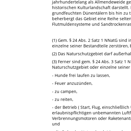
jahrhundertelang als Allmendeweide gen
historischen Kulturlandschaft darstell
grundfeuchten Dünentälern bis hin zu t
beherbergt das Gebiet eine Reihe selte
Flutmuldensysteme und Sandtrockenrase
(1) Gem. § 24 Abs. 2 Satz 1 NNatG sind 
einzelne seiner Bestandteile zerstören
(2) Das Naturschutzgebiet darf außerh
(3) Ferner sind gem. § 24 Abs. 3 Satz 
Naturschutzgebiet oder einzelne seiner
- Hunde frei laufen zu lassen,
- Feuer anzuzünden,
- zu campen,
- zu reiten,
- der Betrieb ( Start, Flug, einschließl
erlaubnispflichtigen unbemannten Luftf
Verbrennungsmotoren oder Raketenantri
und