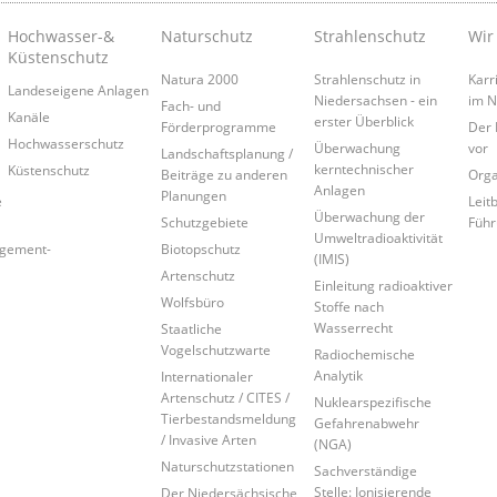
Hochwasser-&
Naturschutz
Strahlenschutz
Wir
Küstenschutz
Natura 2000
Strahlenschutz in
Karr
Landeseigene Anlagen
Niedersachsen - ein
im 
Fach- und
Kanäle
erster Überblick
Förderprogramme
Der 
Hochwasserschutz
Überwachung
vor
Landschaftsplanung /
kerntechnischer
Küstenschutz
Beiträge zu anderen
Orga
Anlagen
Planungen
e
Leitb
Überwachung der
Schutzgebiete
Führ
Umweltradioaktivität
agement-
Biotopschutz
(IMIS)
Artenschutz
Einleitung radioaktiver
Wolfsbüro
Stoffe nach
Wasserrecht
Staatliche
Vogelschutzwarte
Radiochemische
Analytik
Internationaler
Artenschutz / CITES /
Nuklearspezifische
Tierbestandsmeldung
Gefahrenabwehr
/ Invasive Arten
(NGA)
Naturschutzstationen
Sachverständige
Stelle: Ionisierende
Der Niedersächsische