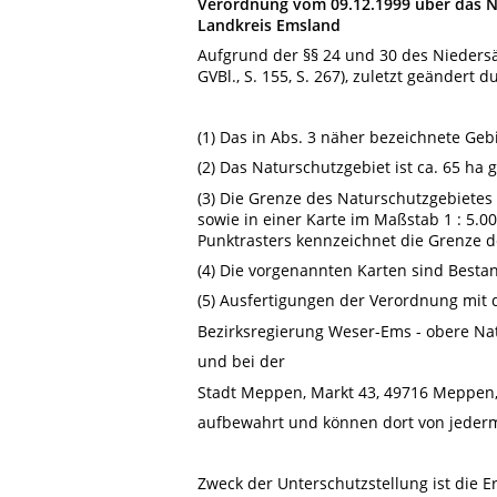
Verordnung vom 09.12.1999 über das N
Landkreis Emsland
Aufgrund der §§ 24 und 30 des Niedersä
GVBl., S. 155, S. 267), zuletzt geändert 
(1) Das in Abs. 3 näher bezeichnete Ge
(2) Das Naturschutzgebiet ist ca. 65 ha 
(3) Die Grenze des Naturschutzgebietes 
sowie in einer Karte im Maßstab 1 : 5.0
Punktrasters kennzeichnet die Grenze d
(4) Die vorgenannten Karten sind Besta
(5) Ausfertigungen der Verordnung mit 
Bezirksregierung Weser-Ems - obere Nat
und bei der
Stadt Meppen, Markt 43, 49716 Meppen
aufbewahrt und können dort von jeder
Zweck der Unterschutzstellung ist die E