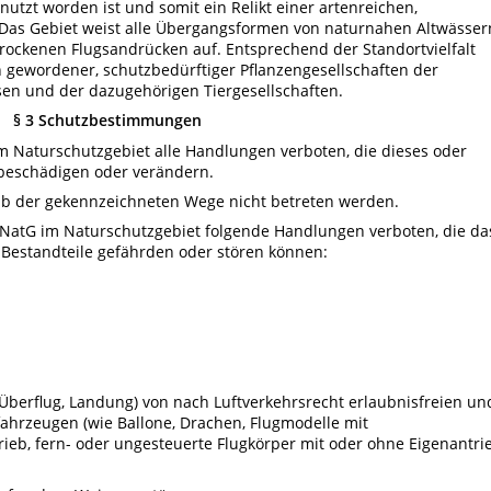
utzt worden ist und somit ein Relikt einer artenreichen,
t. Das Gebiet weist alle Übergangsformen von naturnahen Altwässer
rockenen Flugsandrücken auf. Entsprechend der Standortvielfalt
n gewordener, schutzbedürftiger Pflanzengesellschaften der
n und der dazugehörigen Tiergesellschaften.
§ 3 Schutzbestimmungen
im Naturschutzgebiet alle Handlungen verboten, die dieses oder
, beschädigen oder verändern.
alb der gekennzeichneten Wege nicht betreten werden.
1 NNatG im Naturschutzgebiet folgende Handlungen verboten, die da
 Bestandteile gefährden oder stören können:
ich Überflug, Landung) von nach Luftverkehrsrecht erlaubnisfreien un
ahrzeugen (wie Ballone, Drachen, Flugmodelle mit
eb, fern- oder ungesteuerte Flugkörper mit oder ohne Eigenantri