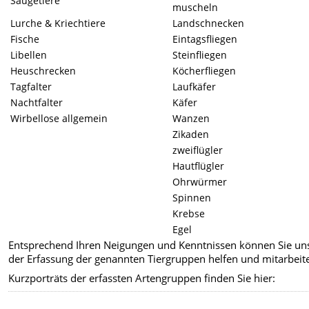
Säugetiere
muscheln
Lurche & Kriechtiere
Landschnecken
Fische
Eintagsfliegen
Libellen
Steinfliegen
Heuschrecken
Köcherfliegen
Tagfalter
Laufkäfer
Nachtfalter
Käfer
Wirbellose allgemein
Wanzen
Zikaden
zweiflügler
Hautflügler
Ohrwürmer
Spinnen
Krebse
Egel
Entsprechend Ihren Neigungen und Kenntnissen können Sie uns
der Erfassung der genannten Tiergruppen helfen und mitarbeit
Kurzporträts der erfassten Artengruppen finden Sie hier: