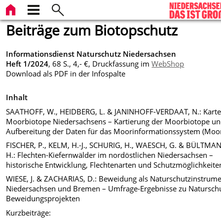
Beiträge zum Biotopschutz
Informationsdienst Naturschutz Niedersachsen
Heft 1/2024
, 68 S., 4,- €, Druckfassung im
WebShop
Download als PDF in der Infospalte
Inhalt
SAATHOFF, W., HEIDBERG, L. & JANINHOFF-VERDAAT, N.: Karte
Moorbiotope Niedersachsens – Kartierung der Moorbiotope u
Aufbereitung der Daten für das Moorinformationssystem (Moor
FISCHER, P., KELM, H.-J., SCHURIG, H., WAESCH, G. & BÜLTMA
H.: Flechten-Kiefernwälder im nordöstlichen Niedersachsen –
historische Entwicklung, Flechtenarten und Schutzmöglichkeite
WIESE, J. & ZACHARIAS, D.: Beweidung als Naturschutzinstrume
Niedersachsen und Bremen – Umfrage-Ergebnisse zu Naturschu
Beweidungsprojekten
Kurzbeiträge: